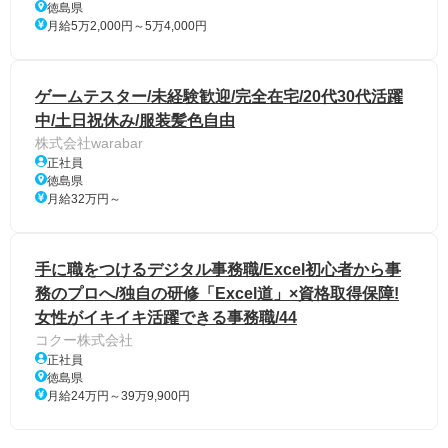
徳島県
月給5万2,000円～5万4,000円
ゲームテスター/未経験歓迎/完全在宅/20代30代活躍
中/土日祝休み/服装髪色自由
株式会社warabar
正社員
徳島県
月給32万円～
手に職をつけるデジタル事務職/Excel初心者から事
務のプロへ/独自の研修「Excel道」×資格取得保障!
女性がイキイキ活躍できる事務職/44
コクー株式会社
正社員
徳島県
月給24万円～39万9,900円