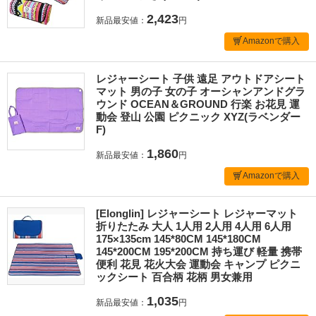
2,423
新品最安値：
円
Amazonで購入
レジャーシート 子供 遠足 アウトドアシート
マット 男の子 女の子 オーシャンアンドグラ
ウンド OCEAN＆GROUND 行楽 お花見 運
動会 登山 公園 ピクニック XYZ(ラベンダー
F)
1,860
新品最安値：
円
Amazonで購入
[Elonglin] レジャーシート レジャーマット
折りたたみ 大人 1人用 2人用 4人用 6人用
175×135cm 145*80CM 145*180CM
145*200CM 195*200CM 持ち運び 軽量 携帯
便利 花見 花火大会 運動会 キャンプ ピクニ
ックシート 百合柄 花柄 男女兼用
1,035
新品最安値：
円