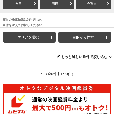
今日
明日
今週末
該当の検索結果は0件でした。
条件を変えてお探しください。
エリアを選択
目的から探す
もっと詳しい条件で絞り込む
1/1
（全0件中1〜0件）