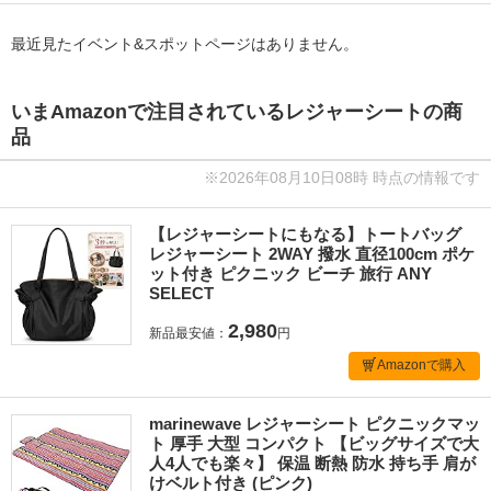
最近見たイベント&スポットページはありません。
いまAmazonで注目されているレジャーシートの商
品
※2026年08月10日08時 時点の情報です
【レジャーシートにもなる】トートバッグ
レジャーシート 2WAY 撥水 直径100cm ポケ
ット付き ピクニック ビーチ 旅行 ANY
SELECT
2,980
新品最安値：
円
Amazonで購入
marinewave レジャーシート ピクニックマッ
ト 厚手 大型 コンパクト 【ビッグサイズで大
人4人でも楽々】 保温 断熱 防水 持ち手 肩が
けベルト付き (ピンク)