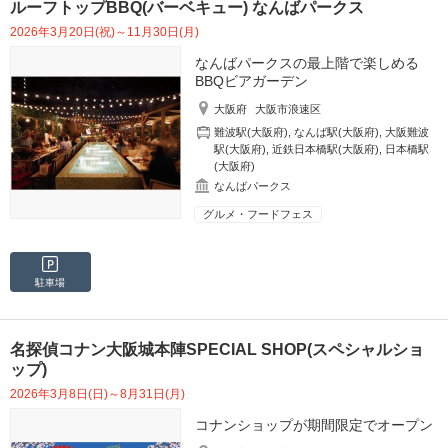
ルーフトップBBQ(バーベキュー) なんばパークス
2026年3月20日(祝)～11月30日(月)
なんばパークスの最上階で楽しめる
BBQビアガーデン
大阪府
大阪市浪速区
難波駅(大阪府)
,
なんば駅(大阪府)
,
大阪難波
駅(大阪府)
,
近鉄日本橋駅(大阪府)
,
日本橋駅
(大阪府)
なんばパークス
グルメ・フードフェス
駐車場
名探偵コナン大阪城本陣SPECIAL SHOP(スペシャルショ
ップ)
2026年3月8日(日)～8月31日(月)
コナンショップが期間限定でオープン