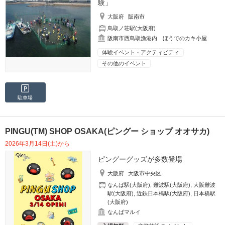
験」
大阪府
阪南市
鳥取ノ荘駅(大阪府)
阪南市西鳥取漁港内 ぼうでのカキ小屋
体験イベント・アクティビティ
その他のイベント
駐車場
PINGU(TM) SHOP OSAKA(ピングー ショップ オオサカ)
2026年3月14日(土)から
ピングーグッズが多数登場
大阪府
大阪市中央区
なんば駅(大阪府)
,
難波駅(大阪府)
,
大阪難波
駅(大阪府)
,
近鉄日本橋駅(大阪府)
,
日本橋駅
(大阪府)
なんばマルイ