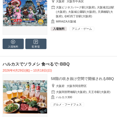
大阪府
大阪市中央区
大阪ビジネスパーク駅(大阪府)
,
大阪城北詰駅
(大阪府)
,
大阪城公園駅(大阪府)
,
天満橋駅(大
阪府)
,
谷町四丁目駅(大阪府)
MIRAIZA大阪城
入場無料
アニメ・ゲーム
入場無料
駐車場
ハルカスでソラメシ 食べるで↑BBQ
2026年4月29日(祝)～10月18日(日)
58階の吹き抜け空間で開催されるBBQ
大阪府
大阪市阿倍野区
大阪阿部野橋駅(大阪府)
,
天王寺駅(大阪府)
ハルカス300
グルメ・フードフェス