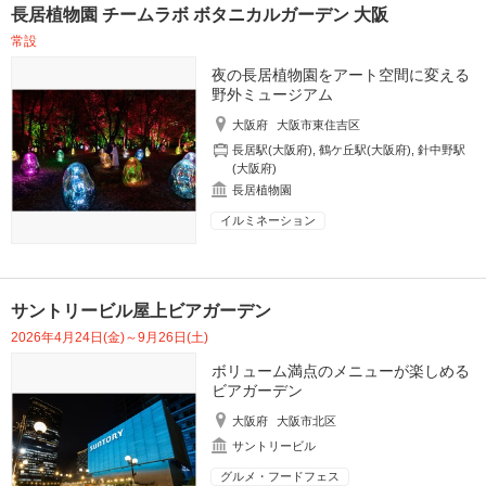
長居植物園 チームラボ ボタニカルガーデン 大阪
常設
夜の長居植物園をアート空間に変える
野外ミュージアム
大阪府
大阪市東住吉区
長居駅(大阪府)
,
鶴ケ丘駅(大阪府)
,
針中野駅
(大阪府)
長居植物園
イルミネーション
サントリービル屋上ビアガーデン
2026年4月24日(金)～9月26日(土)
ボリューム満点のメニューが楽しめる
ビアガーデン
大阪府
大阪市北区
サントリービル
グルメ・フードフェス