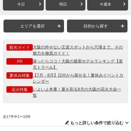
今日
明日
今週末
エリアを選択
目的から探す
大阪の外せない王道スポットから穴場まで、その
観光ガイド
魅力を徹底ガイド！
迷ったらココ！大阪の最新ホテルランキング【楽
PR
天トラベル】
【7月・8月】日付から探せる！夏休みイベントカ
夏休み特集
レンダー
いよいよ本番！夏を彩る8月の大阪の花火大会一
花火特集
覧
全17件中1〜10件
もっと詳しい条件で絞り込む