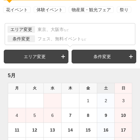
花イベント
体験イベント
物産展・観光フェア
祭り
エリア変更
東京、大阪市
など
条件変更
フェス、無料イベント
など
エリア変更
条件変更
5月
月
火
水
木
金
土
日
1
2
3
4
5
6
7
8
9
10
11
12
13
14
15
16
17