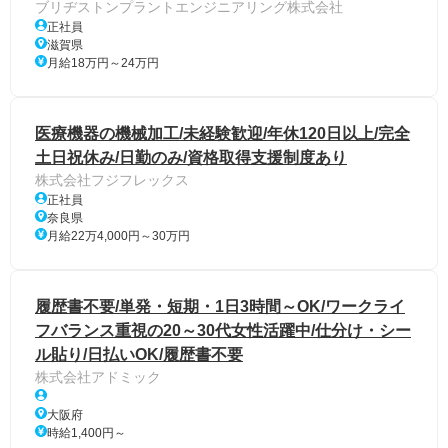
ブリヂストンプラントエンジニアリング株式会社
正社員
滋賀県
月給18万円～24万円
医療機器の機械加工/未経験歓迎/年休120日以上/完全
土日祝休み/日勤のみ/資格取得支援制度あり
株式会社フジフレックス
正社員
奈良県
月給22万4,000円～30万円
履歴書不要/単発・短期・1日3時間～OK/ワークライ
フバランス重視の20～30代女性活躍中/仕分け・シー
ル貼り/日払いOK/履歴書不要
株式会社アドミック
大阪府
時給1,400円～