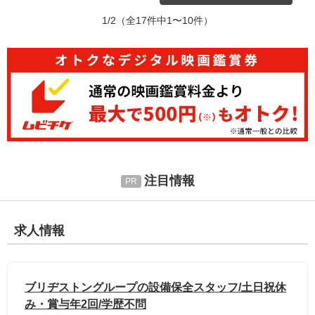
1/2
（全17件中1〜10件）
注目情報
求人情報
ブリヂストングループの設備保全スタッフ/土日祝休
み・賞与年2回/学歴不問