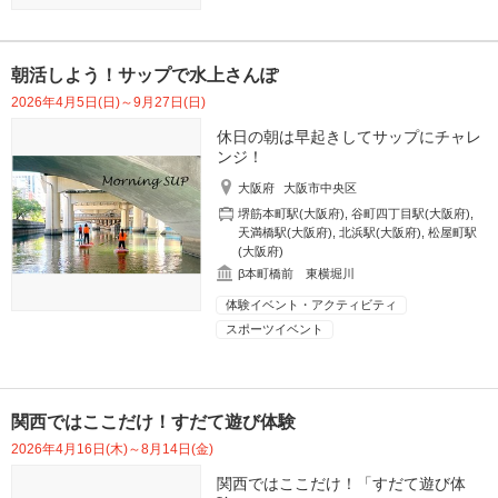
朝活しよう！サップで水上さんぽ
2026年4月5日(日)～9月27日(日)
休日の朝は早起きしてサップにチャレ
ンジ！
大阪府
大阪市中央区
堺筋本町駅(大阪府)
,
谷町四丁目駅(大阪府)
,
天満橋駅(大阪府)
,
北浜駅(大阪府)
,
松屋町駅
(大阪府)
β本町橋前 東横堀川
体験イベント・アクティビティ
スポーツイベント
関西ではここだけ！すだて遊び体験
2026年4月16日(木)～8月14日(金)
関西ではここだけ！「すだて遊び体