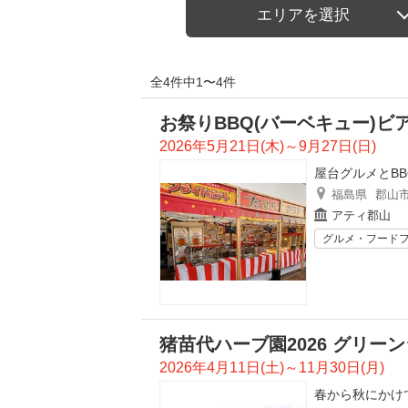
エリアを選択
全4件中1〜4件
お祭りBBQ(バーベキュー)ビ
2026年5月21日(木)～9月27日(日)
屋台グルメとB
福島県
郡山
アティ郡山
グルメ・フード
猪苗代ハーブ園2026 グリー
2026年4月11日(土)～11月30日(月)
春から秋にかけ