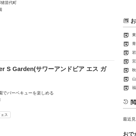
郡猪苗代町
園
お
東
青
岩
宮
r S Garden(サワーアンドビア エス ガ
秋
山
福
園でバーベキューを楽しめる
市
閲
フェス
最近見
おで