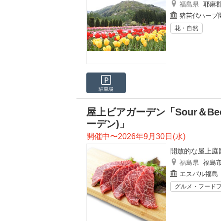
福島県
耶麻
猪苗代ハーブ
花・自然
駐車場
屋上ビアガーデン「Sour＆Bee
ーデン)」
開催中〜2026年9月30日(水)
開放的な屋上庭
福島県
福島
エスパル福島
グルメ・フード