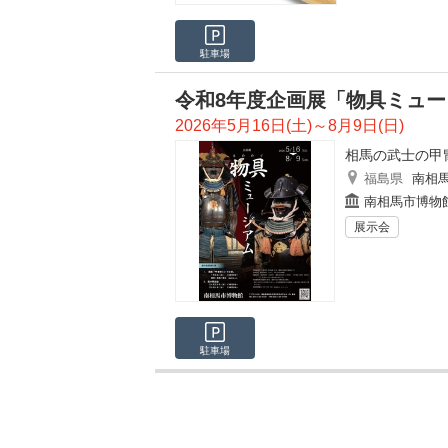
駐車場
令和8年度企画展「物具ミュー
2026年5月16日(土)～8月9日(日)
相馬の武士の甲
福島県
南相
南相馬市博物
展示会
駐車場