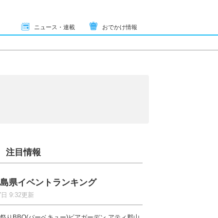
ニュース・連載
おでかけ情報
注目情報
島県イベントランキング
7日 9:32更新
祭りBBQ(バーベキュー)ビアガーデン アティ郡山