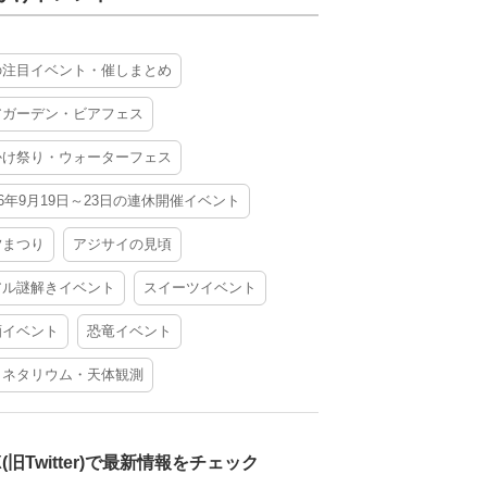
の注目イベント・催しまとめ
アガーデン・ビアフェス
かけ祭り・ウォーターフェス
26年9月19日～23日の連休開催イベント
夕まつり
アジサイの見頃
アル謎解きイベント
スイーツイベント
酒イベント
恐竜イベント
ラネタリウム・天体観測
X(旧Twitter)で最新情報をチェック