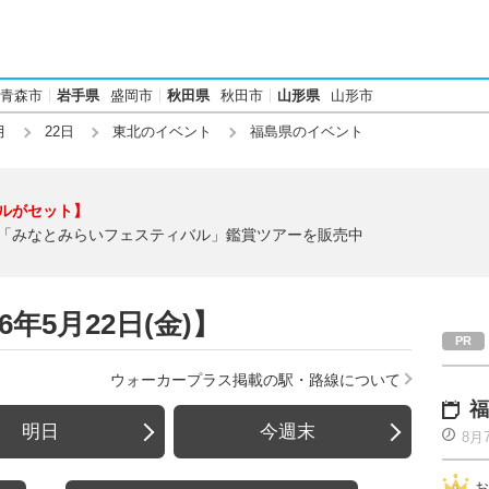
青森市
岩手県
盛岡市
秋田県
秋田市
山形県
山形市
月
22日
東北のイベント
福島県のイベント
ルがセット】
「みなとみらいフェスティバル」鑑賞ツアーを販売中
年5月22日(金)】
ウォーカープラス掲載の駅・路線について
福
明日
今週末
8月
お