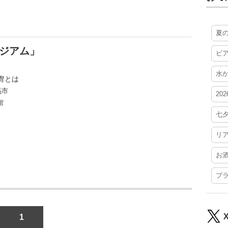
夏
ジアム」
ビ
水
冑とは
馬市
20
館
七
リ
お
プ
1