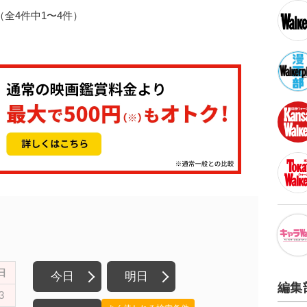
1（全4件中1〜4件）
日
今日
明日
編集
3