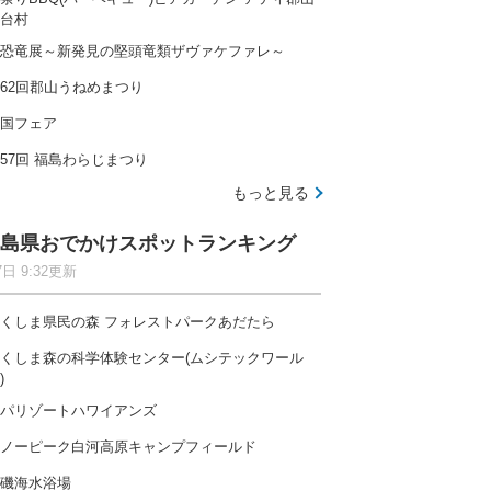
台村
恐竜展～新発見の堅頭竜類ザヴァケファレ～
62回郡山うねめまつり
国フェア
57回 福島わらじまつり
もっと見る
島県おでかけスポットランキング
7日 9:32更新
くしま県民の森 フォレストパークあだたら
くしま森の科学体験センター(ムシテックワール
)
パリゾートハワイアンズ
ノーピーク白河高原キャンプフィールド
磯海水浴場