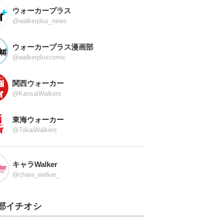
ウォーカープラス
@walkerplus_news
ウォーカープラス漫画部
@walkerpluscomic
関西ウォーカー
@KansaiWalkers
東海ウォーカー
@TokaiWalkers
キャラWalker
@chara_walker_
部イチオシ