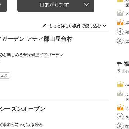
目的から探す
屋
大
第
もっと詳しい条件で絞り込む
韓
アガーデン アティ郡山屋台村
第
BQを楽しめる全天候型ビアガーデン
市
福
8月
フェス
ふ
ふ
ド
ンシーズンオープン
ス
ス
て季節の花々が咲き誇る
薄