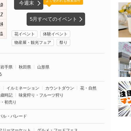
よく使われる検索条件
今週末
10
17
5月すべてのイベント
24
31
花イベント
体験イベント
物産展・観光フェア
祭り
岩手県
秋田県
山形県
る
葉
イルミネーション
カウントダウン
花・自然
・歳時記
味覚狩り・フルーツ狩り
袋・初売り
バル・パレード
フリーマーケット
グルメ・フードフェス