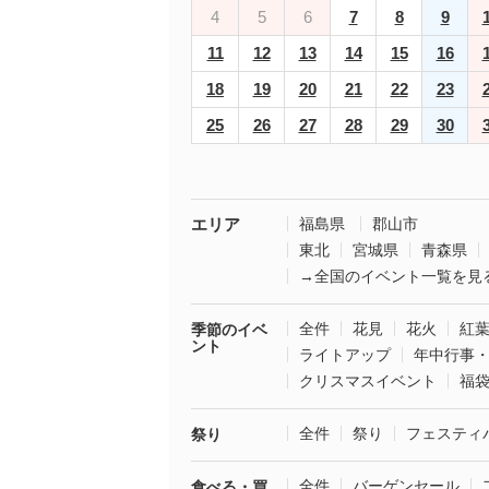
4
5
6
7
8
9
11
12
13
14
15
16
18
19
20
21
22
23
25
26
27
28
29
30
エリア
福島県
郡山市
東北
宮城県
青森県
→全国のイベント一覧を見
全件
花見
花火
紅
季節のイベ
ント
ライトアップ
年中行事
クリスマスイベント
福
全件
祭り
フェスティ
祭り
全件
バーゲンセール
食べる・買