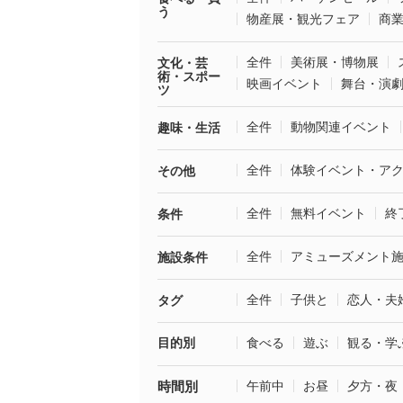
う
物産展・観光フェア
商
全件
美術展・博物展
文化・芸
術・スポー
映画イベント
舞台・演
ツ
全件
動物関連イベント
趣味・生活
全件
体験イベント・ア
その他
全件
無料イベント
終
条件
全件
アミューズメント
施設条件
全件
子供と
恋人・夫
タグ
目的別
食べる
遊ぶ
観る・学
時間別
午前中
お昼
夕方・夜