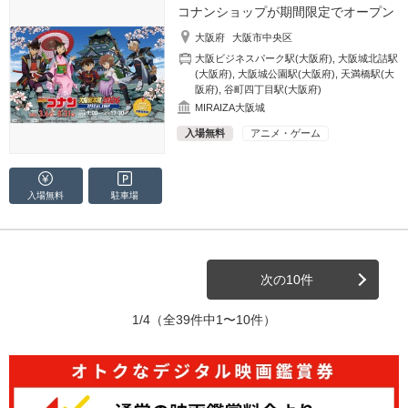
コナンショップが期間限定でオープン
大阪府
大阪市中央区
大阪ビジネスパーク駅(大阪府)
,
大阪城北詰駅
(大阪府)
,
大阪城公園駅(大阪府)
,
天満橋駅(大
阪府)
,
谷町四丁目駅(大阪府)
MIRAIZA大阪城
入場無料
アニメ・ゲーム
入場無料
駐車場
次の10件
1/4
（全39件中1〜10件）