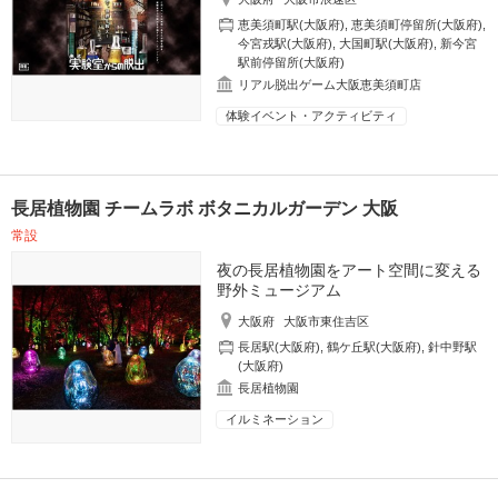
恵美須町駅(大阪府)
,
恵美須町停留所(大阪府)
,
今宮戎駅(大阪府)
,
大国町駅(大阪府)
,
新今宮
駅前停留所(大阪府)
リアル脱出ゲーム大阪恵美須町店
体験イベント・アクティビティ
長居植物園 チームラボ ボタニカルガーデン 大阪
常設
夜の長居植物園をアート空間に変える
野外ミュージアム
大阪府
大阪市東住吉区
長居駅(大阪府)
,
鶴ケ丘駅(大阪府)
,
針中野駅
(大阪府)
長居植物園
イルミネーション