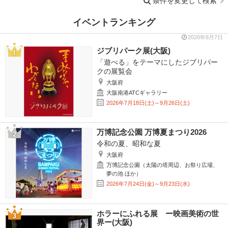
条件を変更して検索
イベントランキング
2026年8月7日
ジブリパーク展(大阪)
「遊べる」をテーマにしたジブリパー
クの展覧会
大阪府
大阪南港ATCギャラリー
2026年7月18日(土)～9月26日(土)
万博記念公園 万博夏まつり2026
令和の夏、昭和な夏
大阪府
万博記念公園（太陽の塔周辺、お祭り広場、
夢の池 ほか）
2026年7月24日(金)～9月23日(水)
ホラーにふれる展 ー映画美術の世
界ー(大阪)