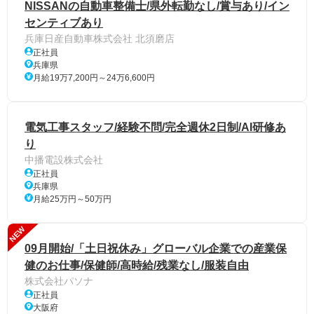
NISSANの自動車整備士/県外転勤なし/賞与あり/イン
センティブあり
兵庫日産自動車株式会社 北須磨店
正社員
兵庫県
月給19万7,200円～24万6,600円
電気工事スタッフ/経験不問/完全週休2日制/AI研修あ
り
中播電設株式会社
正社員
兵庫県
月給25万円～50万円
NEW
09月開始/「土日祝休み」グローバル企業での産業保
健のお仕事/保健師/高時給/残業なし/服装自由
株式会社パソナ
正社員
大阪府