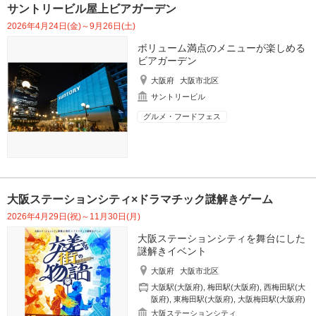
サントリービル屋上ビアガーデン
2026年4月24日(金)～9月26日(土)
ボリューム満点のメニューが楽しめる
ビアガーデン
大阪府
大阪市北区
サントリービル
グルメ・フードフェス
大阪ステーションシティ×ドラマチック謎解きゲーム
2026年4月29日(祝)～11月30日(月)
大阪ステーションシティを舞台にした
謎解きイベント
大阪府
大阪市北区
大阪駅(大阪府)
,
梅田駅(大阪府)
,
西梅田駅(大
阪府)
,
東梅田駅(大阪府)
,
大阪梅田駅(大阪府)
大阪ステーションシティ