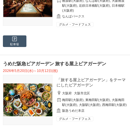
難波駅(大阪府)
,
なんば駅(大阪府)
,
大阪難波
駅(大阪府)
,
近鉄日本橋駅(大阪府)
,
日本橋駅
(大阪府)
なんばパークス
グルメ・フードフェス
駐車場
うめだ阪急ビアガーデン 旅する屋上ビアガーデン
2026年5月20日(水)～10月12日(祝)
「旅する屋上ビアガーデン」をテーマ
にしたビアガーデン
大阪府
大阪市北区
梅田駅(大阪府)
,
東梅田駅(大阪府)
,
大阪梅田
駅(大阪府)
,
大阪駅(大阪府)
,
西梅田駅(大阪府)
阪急うめだ本店
グルメ・フードフェス