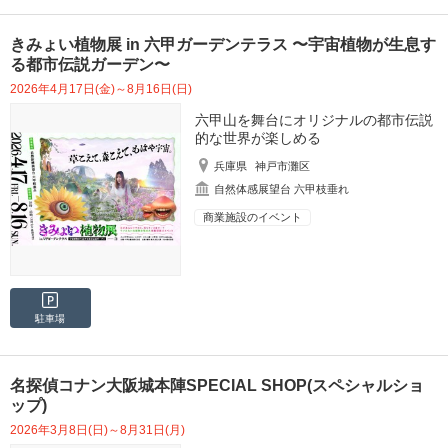
きみょい植物展 in 六甲ガーデンテラス 〜宇宙植物が生息す
る都市伝説ガーデン〜
2026年4月17日(金)～8月16日(日)
六甲山を舞台にオリジナルの都市伝説
的な世界が楽しめる
兵庫県
神戸市灘区
自然体感展望台 六甲枝垂れ
商業施設のイベント
駐車場
名探偵コナン大阪城本陣SPECIAL SHOP(スペシャルショ
ップ)
2026年3月8日(日)～8月31日(月)