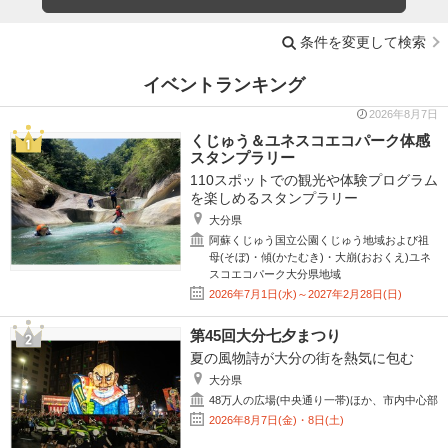
条件を変更して検索
イベントランキング
2026年8月7日
くじゅう＆ユネスコエコパーク体感
スタンプラリー
110スポットでの観光や体験プログラム
を楽しめるスタンプラリー
大分県
阿蘇くじゅう国立公園くじゅう地域および祖
母(そぼ)・傾(かたむき)・大崩(おおくえ)ユネ
スコエコパーク大分県地域
2026年7月1日(水)～2027年2月28日(日)
第45回大分七夕まつり
夏の風物詩が大分の街を熱気に包む
大分県
48万人の広場(中央通り一帯)ほか、市内中心部
2026年8月7日(金)・8日(土)