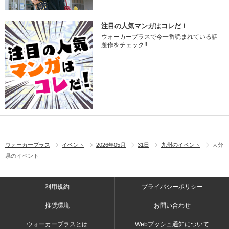
注目の人気マンガはコレだ！
ウォーカープラスで今一番読まれている話
題作をチェック!!
ウォーカープラス
イベント
2026年05月
31日
九州のイベント
大分
県のイベント
利用規約
プライバシーポリシー
推奨環境
お問い合わせ
ウォーカープラスとは
Webプッシュ通知について