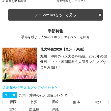
の裏側を徹底調査
最新情報をチェック！
テーマwalkerをもっと見る
季節特集
季節を感じる人気のスポットやイベントを紹介
花火特集2026【九州・沖縄】
九州・沖縄の花火大会を掲載。2026年の開
催日、中止・延期情報や人気ランキングな
どをお届け！
金麦花火特等席＆グッズが当たる
CHECK!
九州・沖縄の花火開催カレンダー
福岡
佐賀
長崎
熊本
大分
宮崎
鹿児島
沖縄