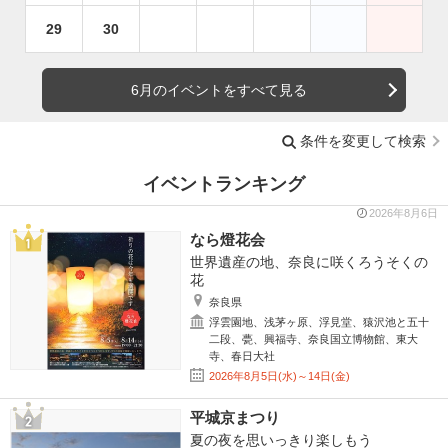
29
30
6月のイベントをすべて見る
条件を変更して検索
イベントランキング
2026年8月6日
なら燈花会
世界遺産の地、奈良に咲くろうそくの
花
奈良県
浮雲園地、浅茅ヶ原、浮見堂、猿沢池と五十
二段、甍、興福寺、奈良国立博物館、東大
寺、春日大社
2026年8月5日(水)～14日(金)
平城京まつり
夏の夜を思いっきり楽しもう