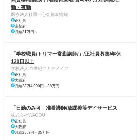
勤・夜勤
医療法人社団一心会都倉病院
正社員
京都府
月給21万円～
「学校職員/トリマー常勤講師/」/正社員募集/年休
120日以上
学校法人21世紀アカデメイア
正社員
大阪府
月給28万4,000円～38万円
「日勤のみ可」准看護師/放課後等デイサービス
株式会社WAGOU
正社員
大阪府
月給25万円～35万円