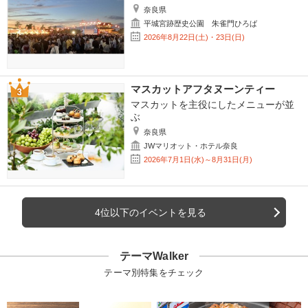
奈良県
平城宮跡歴史公園 朱雀門ひろば
2026年8月22日(土)・23日(日)
マスカットアフタヌーンティー
マスカットを主役にしたメニューが並
ぶ
奈良県
JWマリオット・ホテル奈良
2026年7月1日(水)～8月31日(月)
4位以下のイベントを見る
テーマWalker
テーマ別特集をチェック