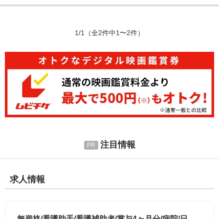
1/1
（全2件中1〜2件）
注目情報
求人情報
無資格/看護助手/看護補助者/賞与4ヶ月分/病院/日