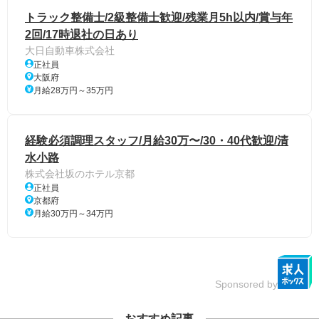
トラック整備士/2級整備士歓迎/残業月5h以内/賞与年
2回/17時退社の日あり
大日自動車株式会社
正社員
大阪府
月給28万円～35万円
経験必須調理スタッフ/月給30万〜/30・40代歓迎/清
水小路
株式会社坂のホテル京都
正社員
京都府
月給30万円～34万円
Sponsored by
おすすめ記事