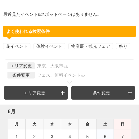
最近見たイベント&スポットページはありません。
よく使われる検索条件
花イベント
体験イベント
物産展・観光フェア
祭り
エリア変更
東京、大阪市
など
条件変更
フェス、無料イベント
など
エリア変更
条件変更
6月
月
火
水
木
金
土
日
1
2
3
4
5
6
7