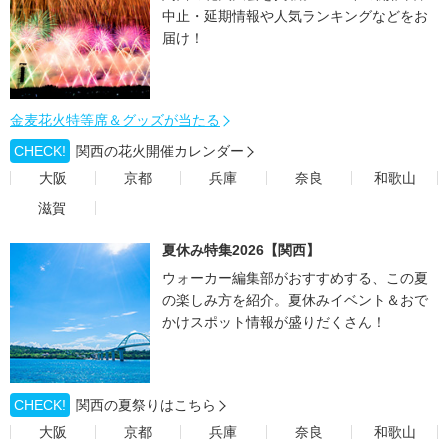
中止・延期情報や人気ランキングなどをお
届け！
金麦花火特等席＆グッズが当たる
CHECK!
関西の花火開催カレンダー
大阪
京都
兵庫
奈良
和歌山
滋賀
夏休み特集2026【関西】
ウォーカー編集部がおすすめする、この夏
の楽しみ方を紹介。夏休みイベント＆おで
かけスポット情報が盛りだくさん！
CHECK!
関西の夏祭りはこちら
大阪
京都
兵庫
奈良
和歌山