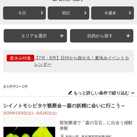
今日
明日
今週末
エリアを選択
目的から探す
【7月・8月】日付から探せる！夏休みイベントカ
夏休み特集
レンダー
全1件中1〜1件
もっと詳しい条件で絞り込む
シイノトモシビタケ観察会～森の妖精に会いに行こう～
2026年5月9日(土)～9月26日(土)
那智勝浦で「森の宝石」に出会う感動
体験
和歌山県
東牟婁郡那智勝浦町