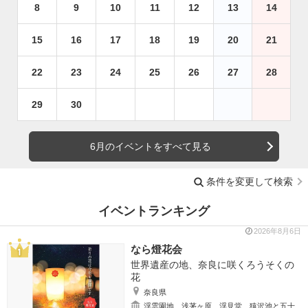
8
9
10
11
12
13
14
15
16
17
18
19
20
21
22
23
24
25
26
27
28
29
30
6月のイベントをすべて見る
条件を変更して検索
イベントランキング
2026年8月6日
なら燈花会
世界遺産の地、奈良に咲くろうそくの
花
奈良県
浮雲園地、浅茅ヶ原、浮見堂、猿沢池と五十