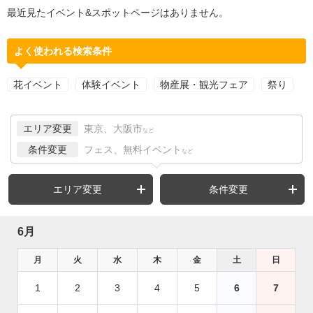
最近見たイベント&スポットページはありません。
よく使われる検索条件
花イベント
体験イベント
物産展・観光フェア
祭り
エリア変更
東京、大阪市
など
条件変更
フェス、無料イベント
など
エリア変更
条件変更
6月
月
火
水
木
金
土
日
1
2
3
4
5
6
7