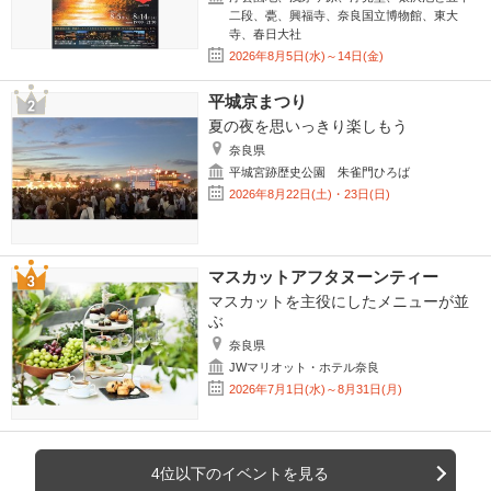
二段、甍、興福寺、奈良国立博物館、東大
寺、春日大社
2026年8月5日(水)～14日(金)
平城京まつり
夏の夜を思いっきり楽しもう
奈良県
平城宮跡歴史公園 朱雀門ひろば
2026年8月22日(土)・23日(日)
マスカットアフタヌーンティー
マスカットを主役にしたメニューが並
ぶ
奈良県
JWマリオット・ホテル奈良
2026年7月1日(水)～8月31日(月)
4位以下のイベントを見る