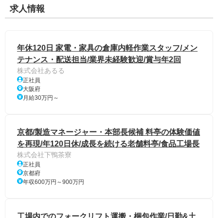
求人情報
年休120日 家電・家具の倉庫内軽作業スタッフ/メン
テナンス・配送担当/業界未経験歓迎/賞与年2回
株式会社あるる
正社員
大阪府
月給30万円～
京都/製造マネージャー・本部長候補 料亭の体験価値
を再現/年120日休/成長を続ける老舗料亭/食品工場長
株式会社下鴨茶寮
正社員
京都府
年収600万円～900万円
工場内でのフォークリフト運搬・梱包作業/日勤&土