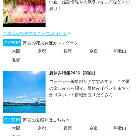
中止・延期情報や人気ランキングなどをお
届け！
金麦花火特等席＆グッズが当たる
CHECK!
関西の花火開催カレンダー
大阪
京都
兵庫
奈良
和歌山
滋賀
夏休み特集2026【関西】
ウォーカー編集部がおすすめする、この夏
の楽しみ方を紹介。夏休みイベント＆おで
かけスポット情報が盛りだくさん！
CHECK!
関西の夏祭りはこちら
大阪
京都
兵庫
奈良
和歌山