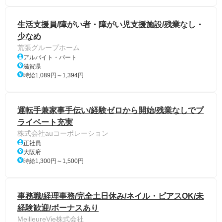
生活支援員/障がい者・障がい児支援施設/残業なし・
少なめ
荒張グループホーム
アルバイト・パート
滋賀県
時給1,089円～1,394円
運転手兼家事手伝い/経験ゼロから開始/残業なしでプ
ライベート充実
株式会社auコーポレーション
正社員
大阪府
時給1,300円～1,500円
事務職/経理事務/完全土日休み/ネイル・ピアスOK/未
経験歓迎/ボーナスあり
MeilleureVie株式会社