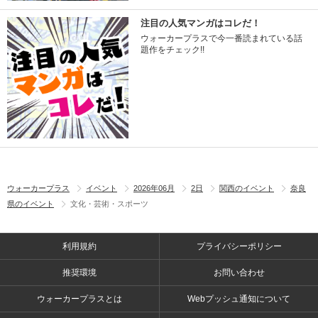
注目の人気マンガはコレだ！
ウォーカープラスで今一番読まれている話
題作をチェック!!
ウォーカープラス
イベント
2026年06月
2日
関西のイベント
奈良
県のイベント
文化・芸術・スポーツ
利用規約
プライバシーポリシー
推奨環境
お問い合わせ
ウォーカープラスとは
Webプッシュ通知について