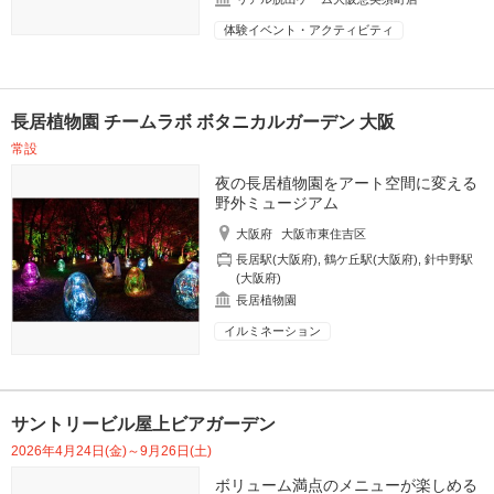
体験イベント・アクティビティ
長居植物園 チームラボ ボタニカルガーデン 大阪
常設
夜の長居植物園をアート空間に変える
野外ミュージアム
大阪府
大阪市東住吉区
長居駅(大阪府)
,
鶴ケ丘駅(大阪府)
,
針中野駅
(大阪府)
長居植物園
イルミネーション
サントリービル屋上ビアガーデン
2026年4月24日(金)～9月26日(土)
ボリューム満点のメニューが楽しめる