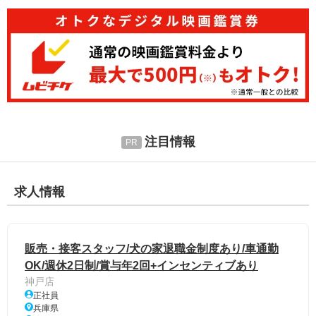
注目情報
求人情報
販売・接客スタッフ/犬の家退職金制度あり/車通勤
OK/週休2日制/賞与年2回+インセンティブあり
神戸店
正社員
兵庫県