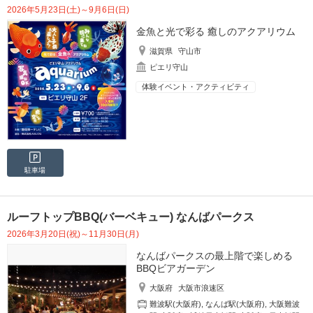
2026年5月23日(土)～9月6日(日)
金魚と光で彩る 癒しのアクアリウム
滋賀県
守山市
ピエリ守山
体験イベント・アクティビティ
駐車場
ルーフトップBBQ(バーベキュー) なんばパークス
2026年3月20日(祝)～11月30日(月)
なんばパークスの最上階で楽しめる
BBQビアガーデン
大阪府
大阪市浪速区
難波駅(大阪府)
,
なんば駅(大阪府)
,
大阪難波