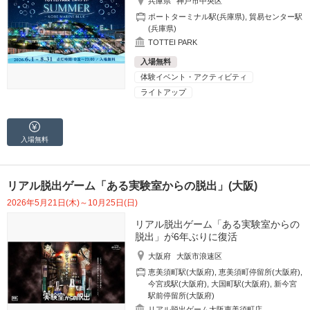
兵庫県
神戸市中央区
ポートターミナル駅(兵庫県)
,
貿易センター駅
(兵庫県)
TOTTEI PARK
入場無料
体験イベント・アクティビティ
ライトアップ
入場無料
リアル脱出ゲーム「ある実験室からの脱出」(大阪)
2026年5月21日(木)～10月25日(日)
リアル脱出ゲーム「ある実験室からの
脱出」が6年ぶりに復活
大阪府
大阪市浪速区
恵美須町駅(大阪府)
,
恵美須町停留所(大阪府)
,
今宮戎駅(大阪府)
,
大国町駅(大阪府)
,
新今宮
駅前停留所(大阪府)
リアル脱出ゲーム大阪恵美須町店