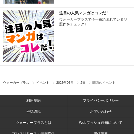
注目の人気マンガはコレだ！
ウォーカープラスで今一番読まれている話
題作をチェック!!
ウォーカープラス
イベント
2026年06月
2日
関西のイベント
利用規約
プライバシーポリシー
推奨環境
お問い合わせ
ウォーカープラスとは
Webプッシュ通知について
プレスリリース・情報提供
媒体資料