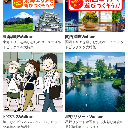
東海満喫Walker
関西満喫Walker
東海エリアを楽しむためのニュースや
関西エリアを楽しむためのニュースや
トピックスを大特集
トピックスを大特集
ビジネスWalker
星野リゾートWalker
気になるビジネスのアレコレ、ヒット
星野リゾートが運営する多彩な施設の
の裏側を徹底調査
最新情報をチェック！