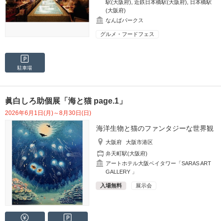
駅(大阪府)
,
近鉄日本橋駅(大阪府)
,
日本橋駅
(大阪府)
なんばパークス
グルメ・フードフェス
駐車場
眞白しろ助個展「海と猫 page.1」
2026年6月1日(月)～8月30日(日)
海洋生物と猫のファンタジーな世界観
大阪府
大阪市港区
弁天町駅(大阪府)
アートホテル大阪ベイタワー「SARAS ART
GALLERY 」
入場無料
展示会