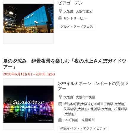
ビアガーデン
大阪府
大阪市北区
サントリービル
グルメ・フードフェス
夏の夕涼み 絶景夜景を楽しむ「夜の水上さんぽガイドツ
アー」
2026年6月1日(月)～9月30日(水)
水中イルミネーションボートの貸切ツ
アー
大阪府
大阪市中央区
堺筋本町駅(大阪府)
,
谷町四丁目駅(大阪府)
,
天満橋駅(大阪府)
,
北浜駅(大阪府)
,
松屋町駅
(大阪府)
β本町橋前 東横堀川
体験イベント・アクティビティ