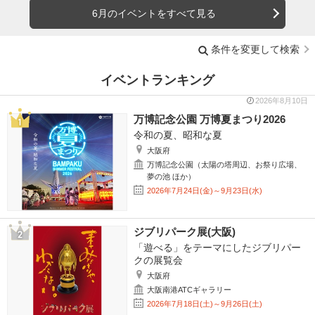
6月のイベントをすべて見る
条件を変更して検索
イベントランキング
2026年8月10日
万博記念公園 万博夏まつり2026
令和の夏、昭和な夏
大阪府
万博記念公園（太陽の塔周辺、お祭り広場、
夢の池 ほか）
2026年7月24日(金)～9月23日(水)
ジブリパーク展(大阪)
「遊べる」をテーマにしたジブリパー
クの展覧会
大阪府
大阪南港ATCギャラリー
2026年7月18日(土)～9月26日(土)