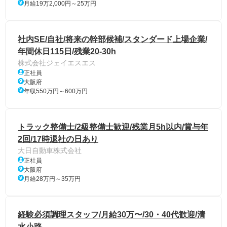
月給19万2,000円～25万円
社内SE/自社/将来の幹部候補/スタンダード上場企業/
年間休日115日/残業20-30h
株式会社ジェイエスエス
正社員
大阪府
年収550万円～600万円
トラック整備士/2級整備士歓迎/残業月5h以内/賞与年
2回/17時退社の日あり
大日自動車株式会社
正社員
大阪府
月給28万円～35万円
経験必須調理スタッフ/月給30万〜/30・40代歓迎/清
水小路