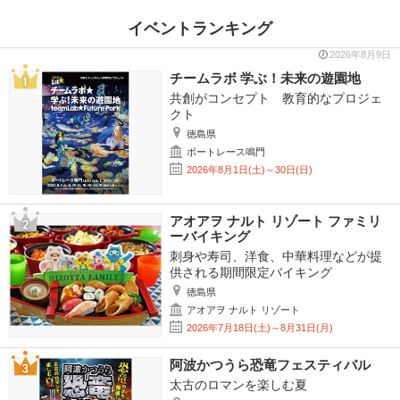
イベントランキング
2026年8月9日
チームラボ 学ぶ！未来の遊園地
共創がコンセプト 教育的なプロジェ
クト
徳島県
ボートレース鳴門
2026年8月1日(土)～30日(日)
アオアヲ ナルト リゾート ファミリ
ーバイキング
刺身や寿司、洋食、中華料理などが提
供される期間限定バイキング
徳島県
アオアヲ ナルト リゾート
2026年7月18日(土)～8月31日(月)
阿波かつうら恐竜フェスティバル
太古のロマンを楽しむ夏