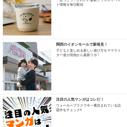
一息つこう！かわいい最新グッズやイベン
ト情報を毎日配信
関西のイオンモールで新発見！
子どもと楽しめる新しい遊び方をママライ
ター達が現地から最新リポ！
注目の人気マンガはコレだ！
ウォーカープラスで今一番読まれている話
題作をチェック!!