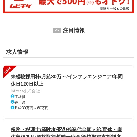
注目情報
求人情報
NEW
未経験採用枠/月給30万～/インフラエンジニア/年間
休日120日以上
infront株式会社
正社員
香川県
月給30万円～60万円
税務・税理士/経験者優遇/残業代全額支給/育休・産
休実績あり/資格取得奨励一時金/資格取得支援制度