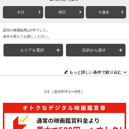
今日
明日
今週末
該当の検索結果は0件でした。
条件を変えてお探しください。
エリアを選択
目的から探す
もっと詳しい条件で絞り込む
1/1
（全0件中1〜0件）