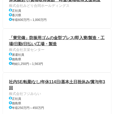
株式会社みどり合同ホールディングス
正社員
香川県
年収600万円～1,000万円
「寮完備」防振用ゴムの金型プレス/即入寮/製造・工
場/日勤/日払い/工場・製造
株式会社京栄センター
派遣社員
徳島県
時給1,250円～1,563円
社内SE/転勤なし/年休114日/基本土日祝休み/賞与年3
回
株式会社フジみらい
正社員
徳島県
年収250万円～450万円