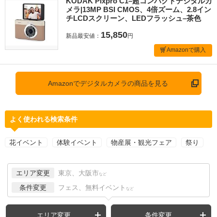
KODAK Pixpro C1–超コンパクトデジタルカ
メラ|13MP BSI CMOS、4倍ズーム、2.8イン
チLCDスクリーン、LEDフラッシュ–茶色
15,850
新品最安値：
円
Amazonで購入
Amazonでデジタルカメラの商品を見る
よく使われる検索条件
花イベント
体験イベント
物産展・観光フェア
祭り
エリア変更
東京、大阪市
など
条件変更
フェス、無料イベント
など
エリア変更
条件変更