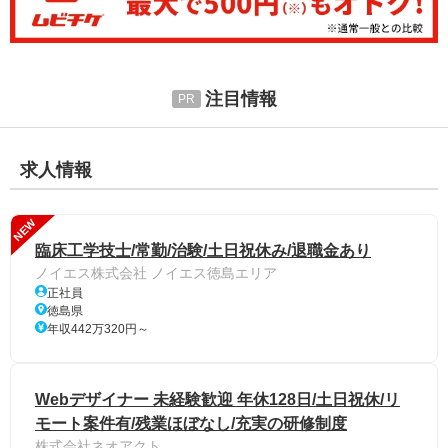
注目情報
求人情報
NEW
臨床工学技士/常勤/治験/土日祝休み/退職金あり
ノイエス株式会社 ノイエス徳島エリア
正社員
徳島県
年収442万320円～
Webデザイナー 未経験歓迎 年休128日/土日祝休/リ
モート案件有/残業ほぼなし/充実の研修制度
株式会社ネオアクト