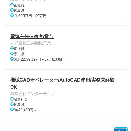
正社員
徳島県
月給25万円～50万円
電気主任技術者/賞与
株式会社三共機械工業
正社員
香川県
月給22万9,297円～37万8,339円
機械CADオペレーター/AutoCAD使用/実務未経験
OK
株式会社インターテクノ
派遣社員
徳島県
時給1,400円～