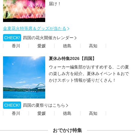
届け！
金麦花火特等席＆グッズが当たる
CHECK!
四国の花火開催カレンダー
香川
愛媛
徳島
高知
夏休み特集2026【四国】
ウォーカー編集部がおすすめする、この夏
の楽しみ方を紹介。夏休みイベント＆おで
かけスポット情報が盛りだくさん！
CHECK!
四国の夏祭りはこちら
香川
愛媛
徳島
高知
おでかけ特集