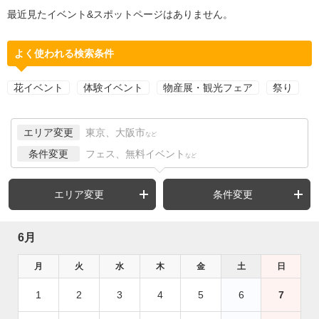
最近見たイベント&スポットページはありません。
よく使われる検索条件
花イベント
体験イベント
物産展・観光フェア
祭り
エリア変更
東京、大阪市
など
条件変更
フェス、無料イベント
など
エリア変更
条件変更
6月
月
火
水
木
金
土
日
1
2
3
4
5
6
7