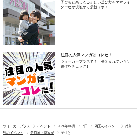
子どもと楽しめる新しい遊び方をママライ
ター達が現地から最新リポ！
注目の人気マンガはコレだ！
ウォーカープラスで今一番読まれている話
題作をチェック!!
ウォーカープラス
イベント
2026年06月
2日
四国のイベント
徳島
県のイベント
美術展・博物展
子供と