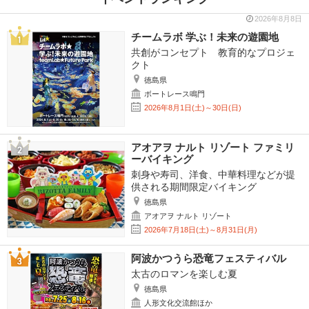
2026年8月8日
チームラボ 学ぶ！未来の遊園地
共創がコンセプト 教育的なプロジェ
クト
徳島県
ボートレース鳴門
2026年8月1日(土)～30日(日)
アオアヲ ナルト リゾート ファミリ
ーバイキング
刺身や寿司、洋食、中華料理などが提
供される期間限定バイキング
徳島県
アオアヲ ナルト リゾート
2026年7月18日(土)～8月31日(月)
阿波かつうら恐竜フェスティバル
太古のロマンを楽しむ夏
徳島県
人形文化交流館ほか