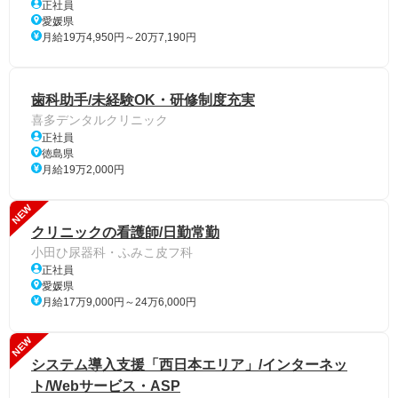
正社員
愛媛県
月給19万4,950円～20万7,190円
歯科助手/未経験OK・研修制度充実
喜多デンタルクリニック
正社員
徳島県
月給19万2,000円
NEW
クリニックの看護師/日勤常勤
小田ひ尿器科・ふみこ皮フ科
正社員
愛媛県
月給17万9,000円～24万6,000円
NEW
システム導入支援「西日本エリア」/インターネッ
ト/Webサービス・ASP