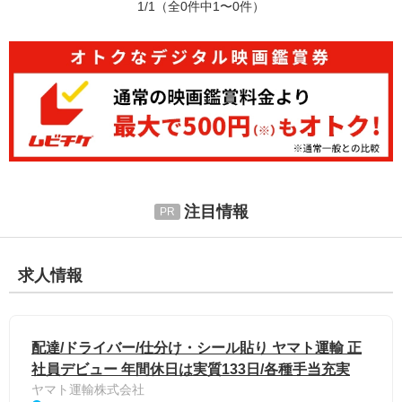
1/1
（全0件中1〜0件）
注目情報
求人情報
配達/ドライバー/仕分け・シール貼り ヤマト運輸 正
社員デビュー 年間休日は実質133日/各種手当充実
ヤマト運輸株式会社