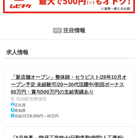
注目情報
求人情報
「新店舗オープン」整体師・セラピスト/26年10月オ
ープン予定 未経験可/20〜30代活躍中/初回ボーナス
80万円・賞与500万円の支給実績あり
匠 高知駅前整体院
正社員
高知県
月給23万9,000円～40万円
「9月急募」/臨床工学技士/日勤常勤/病院/人工透析/