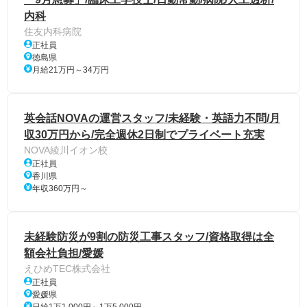
内科
住友内科病院
正社員
徳島県
月給21万円～34万円
英会話NOVAの運営スタッフ/未経験・英語力不問/月
収30万円から/完全週休2日制でプライベート充実
NOVA綾川イオン校
正社員
香川県
年収360万円～
未経験防災が9割の防災工事スタッフ/資格取得は全
額会社負担/愛媛
えひめTEC株式会社
正社員
愛媛県
日給1万1,000円～1万5,000円