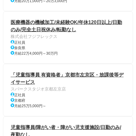
月給20万1,000円～20万3,000円
医療機器の機械加工/未経験OK/年休120日以上/日勤
のみ/完全土日祝休み/転勤なし
株式会社フジフレックス
正社員
奈良県
月給22万4,000円～30万円
「児童指導員 有資格者」京都市左京区・放課後等デ
イサービス
スパークスタジオ京都左京店
正社員
京都府
月給25万5,000円～
児童指導員/障がい者・障がい児支援施設/日勤のみ/
夜勤なし