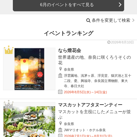
6月のイベントをすべて見る
条件を変更して検索
イベントランキング
2026年8月10日
なら燈花会
世界遺産の地、奈良に咲くろうそくの
花
奈良県
浮雲園地、浅茅ヶ原、浮見堂、猿沢池と五十
二段、甍、興福寺、奈良国立博物館、東大
寺、春日大社
2026年8月5日(水)～14日(金)
マスカットアフタヌーンティー
マスカットを主役にしたメニューが並
ぶ
奈良県
JWマリオット・ホテル奈良
2026年7月1日(水)～8月31日(月)