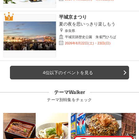
平城京まつり
夏の夜を思いっきり楽しもう
奈良県
平城宮跡歴史公園 朱雀門ひろば
2026年8月22日(土)・23日(日)
4位以下のイベントを見る
テーマWalker
テーマ別特集をチェック