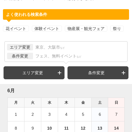
よく使われる検索条件
花イベント
体験イベント
物産展・観光フェア
祭り
エリア変更
東京、大阪市
など
条件変更
フェス、無料イベント
など
エリア変更
条件変更
6月
月
火
水
木
金
土
日
1
2
3
4
5
6
7
8
9
10
11
12
13
14