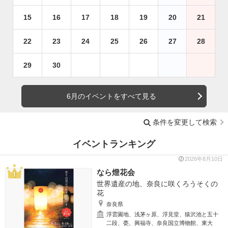
15
16
17
18
19
20
21
22
23
24
25
26
27
28
29
30
6月のイベントをすべて見る
条件を変更して検索
イベントランキング
2026年8月10日
なら燈花会
世界遺産の地、奈良に咲くろうそくの
花
奈良県
浮雲園地、浅茅ヶ原、浮見堂、猿沢池と五十
二段、甍、興福寺、奈良国立博物館、東大