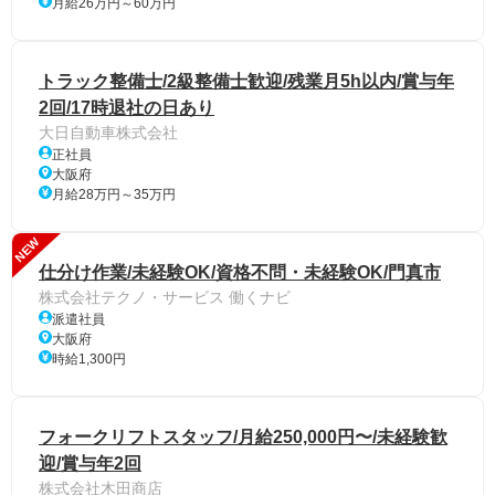
月給26万円～60万円
トラック整備士/2級整備士歓迎/残業月5h以内/賞与年
2回/17時退社の日あり
大日自動車株式会社
正社員
大阪府
月給28万円～35万円
NEW
仕分け作業/未経験OK/資格不問・未経験OK/門真市
株式会社テクノ・サービス 働くナビ
派遣社員
大阪府
時給1,300円
フォークリフトスタッフ/月給250,000円〜/未経験歓
迎/賞与年2回
株式会社木田商店