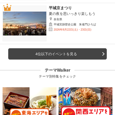
平城京まつり
夏の夜を思いっきり楽しもう
奈良県
平城宮跡歴史公園 朱雀門ひろば
2026年8月22日(土)・23日(日)
4位以下のイベントを見る
テーマWalker
テーマ別特集をチェック