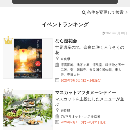
条件を変更して検索
イベントランキング
2026年8月10日
なら燈花会
世界遺産の地、奈良に咲くろうそくの
花
奈良県
浮雲園地、浅茅ヶ原、浮見堂、猿沢池と五十
二段、甍、興福寺、奈良国立博物館、東大
寺、春日大社
2026年8月5日(水)～14日(金)
マスカットアフタヌーンティー
マスカットを主役にしたメニューが並
ぶ
奈良県
JWマリオット・ホテル奈良
2026年7月1日(水)～8月31日(月)