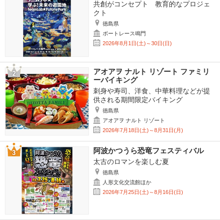
共創がコンセプト 教育的なプロジェ
クト
徳島県
ボートレース鳴門
2026年8月1日(土)～30日(日)
アオアヲ ナルト リゾート ファミリ
ーバイキング
刺身や寿司、洋食、中華料理などが提
供される期間限定バイキング
徳島県
アオアヲ ナルト リゾート
2026年7月18日(土)～8月31日(月)
阿波かつうら恐竜フェスティバル
太古のロマンを楽しむ夏
徳島県
人形文化交流館ほか
2026年7月25日(土)～8月16日(日)