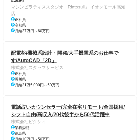
マシンピラティススタジオ「Rintosull」 イオンモール高知
店
正社員
高知県
月給27万円～60万円
配電盤/機械系設計・開発/大手機電系のお仕事で
す/AutoCAD「2D」
株式会社スタッフサービス
正社員
香川県
月給21万5,000円～50万円
電話占いカウンセラー/完全在宅リモート/全国採用/
シフト自由/高収入/20代後半から50代活躍中
株式会社ピクシィ
業務委託
徳島県
月給10万円～50万円