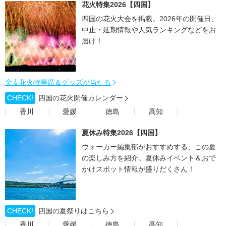
花火特集2026【四国】
四国の花火大会を掲載。2026年の開催日、
中止・延期情報や人気ランキングなどをお
届け！
金麦花火特等席＆グッズが当たる
CHECK!
四国の花火開催カレンダー
香川
愛媛
徳島
高知
夏休み特集2026【四国】
ウォーカー編集部がおすすめする、この夏
の楽しみ方を紹介。夏休みイベント＆おで
かけスポット情報が盛りだくさん！
CHECK!
四国の夏祭りはこちら
香川
愛媛
徳島
高知