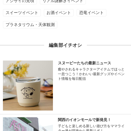
アジサイの見頃
リアル謎解きイベント
スイーツイベント
お酒イベント
恐竜イベント
プラネタリウム・天体観測
編集部イチオシ
スヌーピーたちの最新ニュース
癒やされるキャラクターアイテムでほっと
一息つこう！かわいい最新グッズやイベン
ト情報を毎日配信
関西のイオンモールで新発見！
子どもと楽しめる新しい遊び方をママライ
ター達が現地から最新リポ！