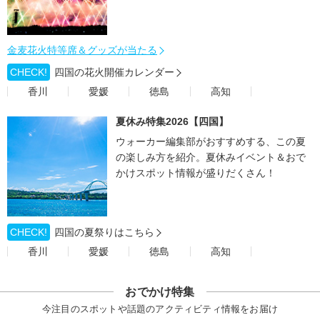
金麦花火特等席＆グッズが当たる
CHECK!
四国の花火開催カレンダー
香川
愛媛
徳島
高知
夏休み特集2026【四国】
ウォーカー編集部がおすすめする、この夏
の楽しみ方を紹介。夏休みイベント＆おで
かけスポット情報が盛りだくさん！
CHECK!
四国の夏祭りはこちら
香川
愛媛
徳島
高知
おでかけ特集
今注目のスポットや話題のアクティビティ情報をお届け