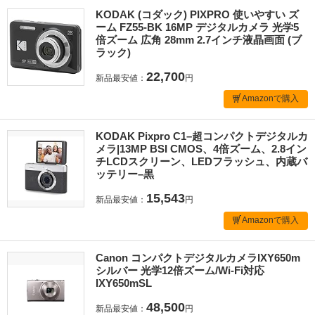
KODAK (コダック) PIXPRO 使いやすい ズ
ーム FZ55-BK 16MP デジタルカメラ 光学5
倍ズーム 広角 28mm 2.7インチ液晶画面 (ブ
ラック)
22,700
新品最安値：
円
Amazonで購入
KODAK Pixpro C1–超コンパクトデジタルカ
メラ|13MP BSI CMOS、4倍ズーム、2.8イン
チLCDスクリーン、LEDフラッシュ、内蔵バ
ッテリー–黒
15,543
新品最安値：
円
Amazonで購入
Canon コンパクトデジタルカメラIXY650m
シルバー 光学12倍ズーム/Wi-Fi対応
IXY650mSL
48,500
新品最安値：
円