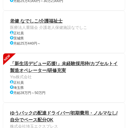
月給25万4,000円～30万2,000円
老健 なでしこ/介護福祉士
医療法人重陽会 介護老人保健施設なでしこ
正社員
茨城県
月給25万440円～
NEW
「新生活デビュー応援!」未経験採用枠/カプセルトイ
製造オペレーター/研修充実
Yts株式会社
正社員
埼玉県
月給28万円～50万円
ゆうパックの配達ドライバー/初期費用・ノルマなし/
自分でペース配分OK
株式会社埼玉エクスプレス