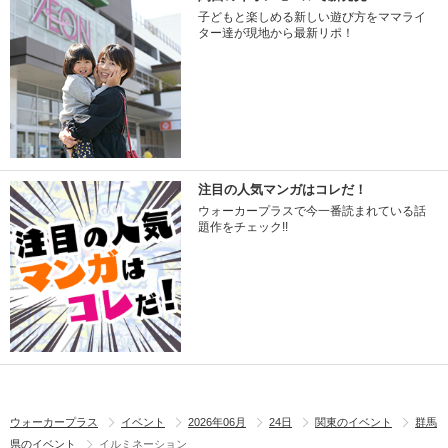
子どもと楽しめる新しい遊び方をママライ
ター達が現地から最新リポ！
注目の人気マンガはコレだ！
ウォーカープラスで今一番読まれている話
題作をチェック!!
ウォーカープラス
イベント
2026年06月
24日
関東のイベント
群馬
県のイベント
イルミネーション