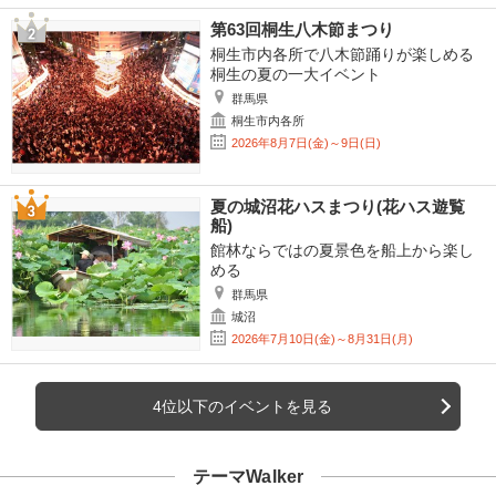
第63回桐生八木節まつり
桐生市内各所で八木節踊りが楽しめる
桐生の夏の一大イベント
群馬県
桐生市内各所
2026年8月7日(金)～9日(日)
夏の城沼花ハスまつり(花ハス遊覧
船)
館林ならではの夏景色を船上から楽し
める
群馬県
城沼
2026年7月10日(金)～8月31日(月)
4位以下のイベントを見る
テーマWalker