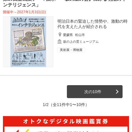
ンテリジェンス」
開催中～2027年1月3日(日)
明治日本の緊迫した情勢や、激動の時
代を支えた人が紹介される
愛媛県
松山市
坂の上の雲ミュージアム
美術展・博物展
次の10件
1/2
（全11件中1〜10件）