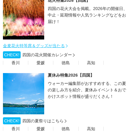
花火特集2026【四国】
四国の花火大会を掲載。2026年の開催日、
中止・延期情報や人気ランキングなどをお
届け！
金麦花火特等席＆グッズが当たる
CHECK!
四国の花火開催カレンダー
香川
愛媛
徳島
高知
夏休み特集2026【四国】
ウォーカー編集部がおすすめする、この夏
の楽しみ方を紹介。夏休みイベント＆おで
かけスポット情報が盛りだくさん！
CHECK!
四国の夏祭りはこちら
香川
愛媛
徳島
高知