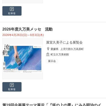
駐車場
2026年度久万美メッセ 流動
2026年4月26日(日)～9月3日(木)
屋宜久美子による展覧会
愛媛県
上浮穴郡久万高原町
町立久万美術館
展示会
駐車場
第19回企画展テーマ展示「『坂の上の雲』にみる明治のイ