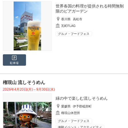
世界各国の料理が提供される時間無制
限のビアガーデン
香川県
高松市
瓦町FLAG
グルメ・フードフェス
駐車場
権現山 流しそうめん
2026年4月20日(月)～9月30日(水)
緑の中で楽しむ流しそうめん
愛媛県
伊予郡砥部町
権現山休憩所
グルメ・フードフェス
体験イベント・アクティビティ