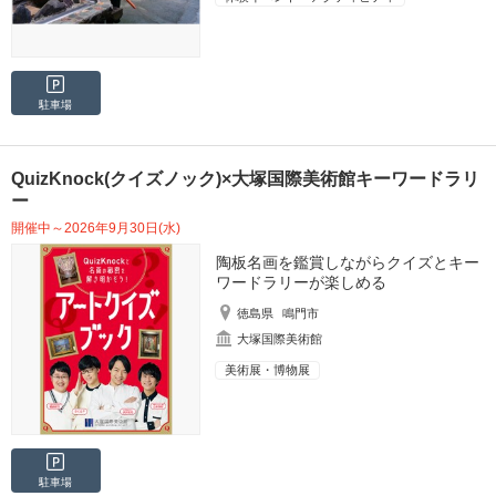
駐車場
QuizKnock(クイズノック)×大塚国際美術館キーワードラリ
ー
開催中～2026年9月30日(水)
陶板名画を鑑賞しながらクイズとキー
ワードラリーが楽しめる
徳島県
鳴門市
大塚国際美術館
美術展・博物展
駐車場