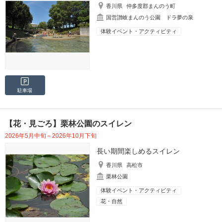
香川県
仲多度郡まんのう町
国営讃岐まんのう公園 ドラ夢の泉
体験イベント・アクティビティ
駐車場
【花・見ごろ】栗林公園のスイレン
2026年5月中旬～2026年10月下旬
長い期間楽しめるスイレン
香川県
高松市
栗林公園
体験イベント・アクティビティ
花・自然