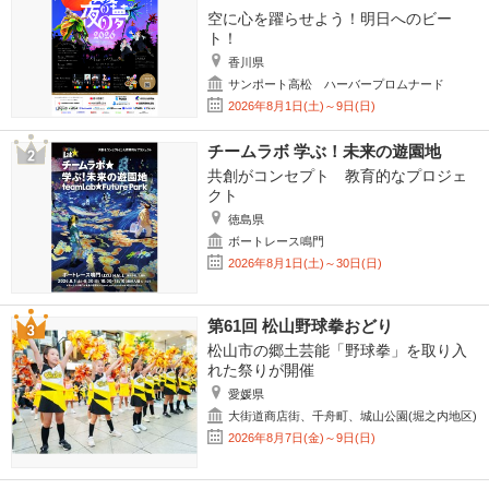
空に心を躍らせよう！明日へのビー
ト！
香川県
サンポート高松 ハーバープロムナード
2026年8月1日(土)～9日(日)
チームラボ 学ぶ！未来の遊園地
共創がコンセプト 教育的なプロジェ
クト
徳島県
ボートレース鳴門
2026年8月1日(土)～30日(日)
第61回 松山野球拳おどり
松山市の郷土芸能「野球拳」を取り入
れた祭りが開催
愛媛県
大街道商店街、千舟町、城山公園(堀之内地区)
2026年8月7日(金)～9日(日)