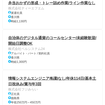
弁当おかずの形成・トレー詰め作業/ライン作業なし
株式会社ティーエフエム
派遣社員
香川県
時給1,130円
自治体のデジタル通貨のコールセンター/未経験歓迎/
開始日調整OK
株式会社ベルシステム24
アルバイト・パート / 契約社員
香川県
時給1,300円
情報システムエンジニア/転勤なし/年休114日/基本土
日祝休み/賞与年3回
株式会社フジみらい
正社員
徳島県
年収250万円～450万円