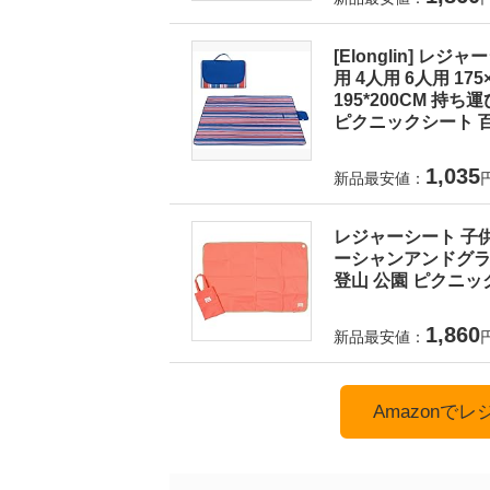
[Elonglin] レ
用 4人用 6人用 175×1
195*200CM 持
ピクニックシート 百
1,035
新品最安値：
レジャーシート 子供
ーシャンアンドグラウ
登山 公園 ピクニック
1,860
新品最安値：
Amazonで