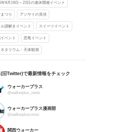
26年9月19日～23日の連休開催イベント
夕まつり
アジサイの見頃
アル謎解きイベント
スイーツイベント
酒イベント
恐竜イベント
ラネタリウム・天体観測
X(旧Twitter)で最新情報をチェック
ウォーカープラス
@walkerplus_news
ウォーカープラス漫画部
@walkerpluscomic
関西ウォーカー