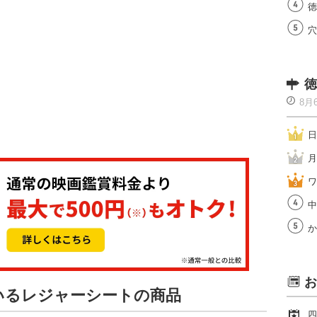
徳
穴
徳
8月
日
月
ワ
中
か
お
ているレジャーシートの商品
四