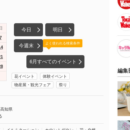
日
今日
明日
7
よく使われる検索条件
今週末
14
21
6月すべてのイベント
28
編集
花イベント
体験イベント
物産展・観光フェア
祭り
高知県
る