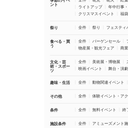
全件
花見
花火
紅
季節のイベ
ント
ライトアップ
年中行事
クリスマスイベント
福
全件
祭り
フェスティ
祭り
全件
バーゲンセール
食べる・買
う
物産展・観光フェア
商
全件
美術展・博物展
文化・芸
術・スポー
映画イベント
舞台・演
ツ
全件
動物関連イベント
趣味・生活
全件
体験イベント・ア
その他
全件
無料イベント
終
条件
全件
アミューズメント
施設条件