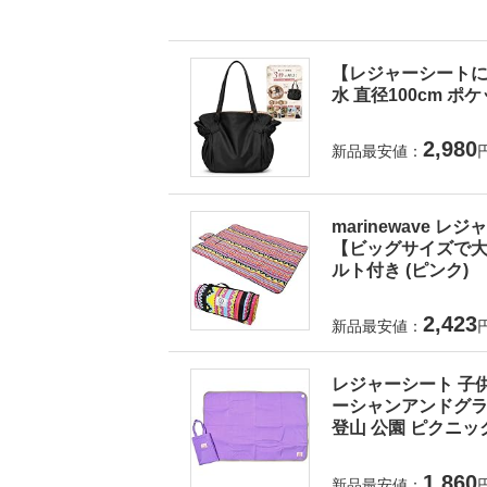
【レジャーシートに
水 直径100cm ポ
2,980
新品最安値：
marinewave 
【ビッグサイズで大人
ルト付き (ピンク)
2,423
新品最安値：
レジャーシート 子供
ーシャンアンドグラウ
登山 公園 ピクニック
1,860
新品最安値：