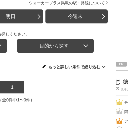
ウォーカープラス掲載の駅・路線について
明日
今週末
お探しください。
目的から探す
もっと詳しい条件で絞り込む
徳
1
8月
1（全0件中1〜0件）
チ
阿
ア