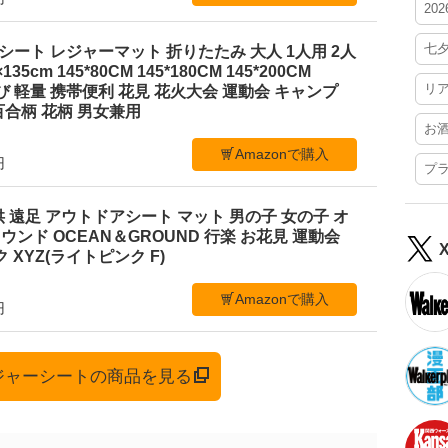
20
七
ジャーシート レジャーマット 折りたたみ 大人 1人用 2人
35cm 145*80CM 145*180CM 145*200CM
リ
ち運び 軽量 携帯便利 花見 花火大会 運動会 キャンプ
合柄 花柄 男女兼用
お
Amazonで購入
円
プ
 遠足 アウトドアシート マット 男の子 女の子 オ
ンド OCEAN＆GROUND 行楽 お花見 運動会
 XYZ(ライトピンク F)
Amazonで購入
円
レジャーシートの商品を見る