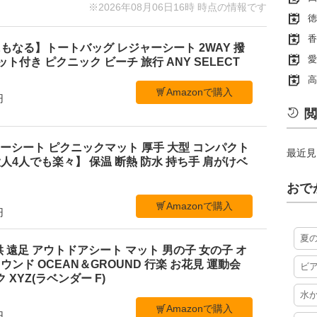
※2026年08月06日16時 時点の情報です
徳
香
もなる】トートバッグ レジャーシート 2WAY 撥
愛
ケット付き ピクニック ビーチ 旅行 ANY SELECT
高
Amazonで購入
円
閲
レジャーシート ピクニックマット 厚手 大型 コンパクト
最近見
4人でも楽々】 保温 断熱 防水 持ち手 肩がけベ
おで
Amazonで購入
円
夏
 遠足 アウトドアシート マット 男の子 女の子 オ
ンド OCEAN＆GROUND 行楽 お花見 運動会
ビ
 XYZ(ラベンダー F)
水
Amazonで購入
円