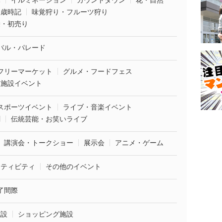
葉
イルミネーション
カウントダウン
花・自然
・歳時記
味覚狩り・フルーツ狩り
袋・初売り
バル・パレード
フリーマーケット
グルメ・フードフェス
業施設イベント
スポーツイベント
ライブ・音楽イベント
劇
伝統芸能・お笑いライブ
講演会・トークショー
展示会
アニメ・ゲーム
クティビティ
その他のイベント
了間際
施設
ショッピング施設