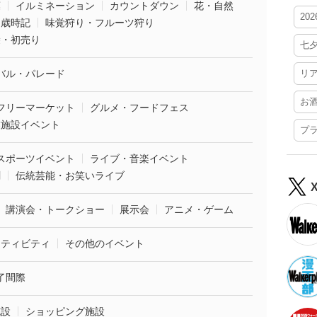
葉
イルミネーション
カウントダウン
花・自然
20
・歳時記
味覚狩り・フルーツ狩り
袋・初売り
七
バル・パレード
リ
お
フリーマーケット
グルメ・フードフェス
業施設イベント
プ
スポーツイベント
ライブ・音楽イベント
劇
伝統芸能・お笑いライブ
講演会・トークショー
展示会
アニメ・ゲーム
クティビティ
その他のイベント
了間際
施設
ショッピング施設