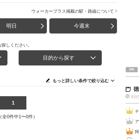
ウォーカープラス掲載の駅・路線について
明日
今週末
お探しください。
目的から探す
もっと詳しい条件で絞り込む
徳
8月
1
チ
1（全0件中1〜0件）
ア
阿