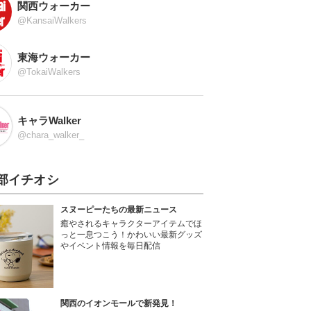
関西ウォーカー
@KansaiWalkers
東海ウォーカー
@TokaiWalkers
キャラWalker
@chara_walker_
部イチオシ
スヌーピーたちの最新ニュース
癒やされるキャラクターアイテムでほ
っと一息つこう！かわいい最新グッズ
やイベント情報を毎日配信
関西のイオンモールで新発見！