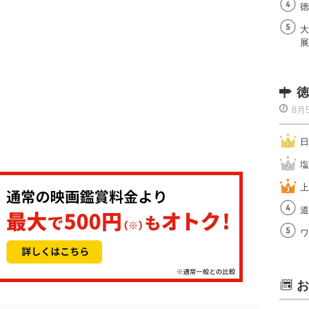
徳
大
展
徳
8月
日
塩
上
道
ワ
お