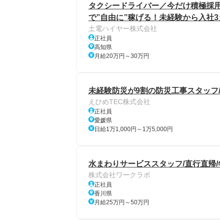
タクシードライバー／今だけ積極採用
で”自由に”稼げる！未経験から入社3
土電ハイヤー株式会社
正社員
高知県
月給20万円～30万円
未経験防災が9割の防災工事スタッフ
えひめTEC株式会社
正社員
愛媛県
日給1万1,000円～1万5,000円
水まわりサービススタッフ/直行直帰/
株式会社ワークラボ
正社員
香川県
月給25万円～50万円