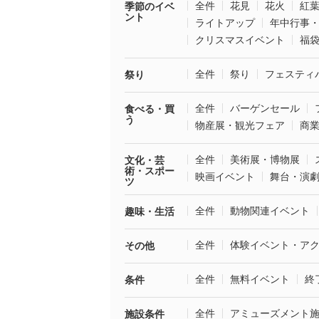
全件
花見
花火
紅
季節のイベ
ント
ライトアップ
年中行事
クリスマスイベント
福
全件
祭り
フェスティ
祭り
全件
バーゲンセール
食べる・買
う
物産展・観光フェア
商
全件
美術展・博物展
文化・芸
術・スポー
映画イベント
舞台・演
ツ
全件
動物関連イベント
趣味・生活
全件
体験イベント・ア
その他
全件
無料イベント
終
条件
全件
アミューズメント
施設条件