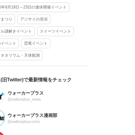
26年9月19日～23日の連休開催イベント
夕まつり
アジサイの見頃
アル謎解きイベント
スイーツイベント
酒イベント
恐竜イベント
ラネタリウム・天体観測
X(旧Twitter)で最新情報をチェック
ウォーカープラス
@walkerplus_news
ウォーカープラス漫画部
@walkerpluscomic