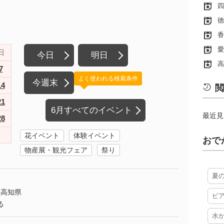
四
徳
香
愛
日
今日
明日
高
7
よく使われる検索条件
今週末
14
閲
21
6月すべてのイベント
最近見
28
花イベント
体験イベント
おで
物産展・観光フェア
祭り
夏
高知県
ビ
る
水