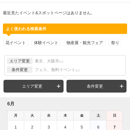
最近見たイベント&スポットページはありません。
よく使われる検索条件
花イベント
体験イベント
物産展・観光フェア
祭り
エリア変更
東京、大阪市
など
条件変更
フェス、無料イベント
など
エリア変更
条件変更
6月
月
火
水
木
金
土
日
1
2
3
4
5
6
7