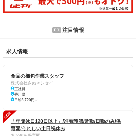
注目情報
求人情報
食品の梱包作業スタッフ
株式会社さぬきシセイ
正社員
香川県
日給8,720円～
NEW
「年間休日120日以上」/准看護師/常勤/日勤のみ/保
育園/うれしい土日祝休み
あおぞら保育園