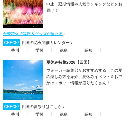
中止・延期情報や人気ランキングなどをお
届け！
金麦花火特等席＆グッズが当たる
CHECK!
四国の花火開催カレンダー
香川
愛媛
徳島
高知
夏休み特集2026【四国】
ウォーカー編集部がおすすめする、この夏
の楽しみ方を紹介。夏休みイベント＆おで
かけスポット情報が盛りだくさん！
CHECK!
四国の夏祭りはこちら
香川
愛媛
徳島
高知