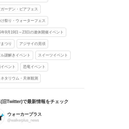
アガーデン・ビアフェス
かけ祭り・ウォーターフェス
26年9月19日～23日の連休開催イベント
夕まつり
アジサイの見頃
アル謎解きイベント
スイーツイベント
酒イベント
恐竜イベント
ラネタリウム・天体観測
X(旧Twitter)で最新情報をチェック
ウォーカープラス
@walkerplus_news