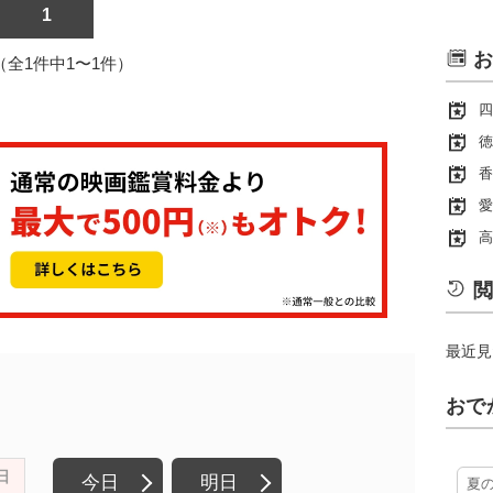
1
お
1（全1件中1〜1件）
四
徳
香
愛
高
閲
最近見
おで
日
今日
明日
夏