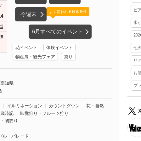
7
ビ
よく使われる検索条件
今週末
14
水
21
6月すべてのイベント
20
28
花イベント
体験イベント
七
物産展・観光フェア
祭り
リ
お
高知県
プ
る
葉
イルミネーション
カウントダウン
花・自然
・歳時記
味覚狩り・フルーツ狩り
袋・初売り
バル・パレード