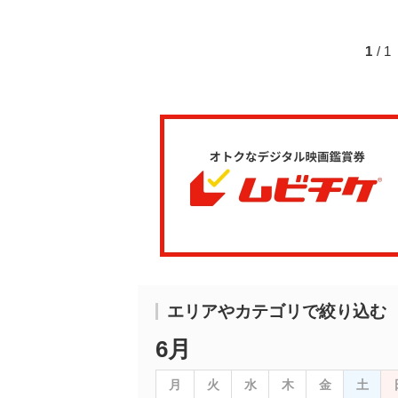
1
/ 
エリアやカテゴリで絞り込む
6月
月
火
水
木
金
土