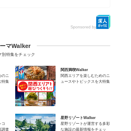
Sponsored by
ーマWalker
マ別特集をチェック
関西満喫Walker
めのニ
関西エリアを楽しむためのニ
大特集
ュースやトピックスを大特集
星野リゾートWalker
レコ
星野リゾートが運営する多彩
底調査
な施設の最新情報をチェッ