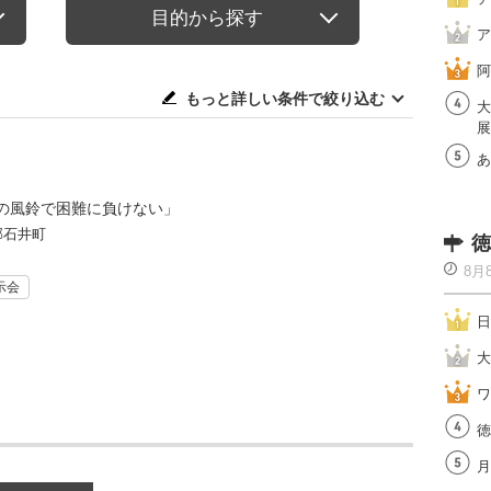
目的から探す
ア
阿
もっと詳しい条件で絞り込む
大
展
あ
の風鈴で困難に負けない」
郡石井町
徳
8月
示会
日
大
ワ
徳
月