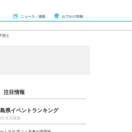
ニュース・連載
おでかけ情報
子供と
注目情報
島県イベントランキング
8日 9:32更新
ームラボ 学ぶ！未来の遊園地