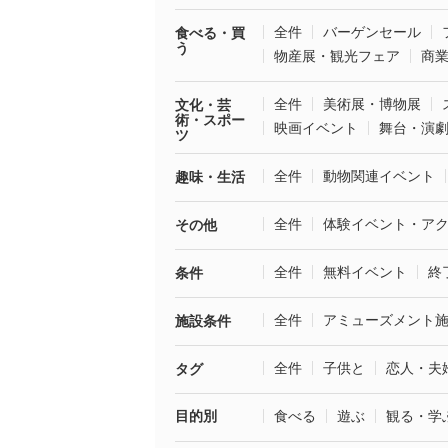
全件
バーゲンセール
食べる・買
う
物産展・観光フェア
商
全件
美術展・博物展
文化・芸
術・スポー
映画イベント
舞台・演
ツ
全件
動物関連イベント
趣味・生活
全件
体験イベント・ア
その他
全件
無料イベント
終
条件
全件
アミューズメント
施設条件
全件
子供と
恋人・夫
タグ
目的別
食べる
遊ぶ
観る・学