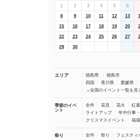
1
2
3
4
5
6
8
9
10
11
12
13
15
16
17
18
19
20
22
23
24
25
26
27
29
30
エリア
徳島県
徳島市
四国
香川県
愛媛県
→全国のイベント一覧を見
全件
花見
花火
紅
季節のイベ
ント
ライトアップ
年中行事
クリスマスイベント
福
全件
祭り
フェスティ
祭り