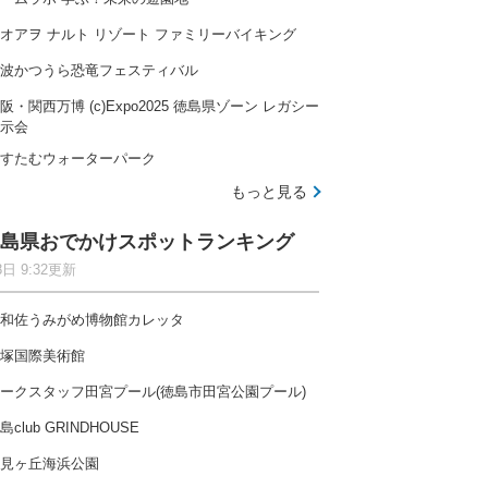
オアヲ ナルト リゾート ファミリーバイキング
波かつうら恐竜フェスティバル
阪・関西万博 (c)Expo2025 徳島県ゾーン レガシー
示会
すたむウォーターパーク
もっと見る
島県おでかけスポットランキング
8日 9:32更新
和佐うみがめ博物館カレッタ
塚国際美術館
ークスタッフ田宮プール(徳島市田宮公園プール)
島club GRINDHOUSE
見ヶ丘海浜公園