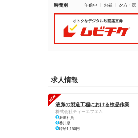
時間別
午前中
お昼
夕方・夜
求人情報
NEW
液卵の製造工程における検品作業
株式会社ティーエフエム
派遣社員
香川県
時給1,150円