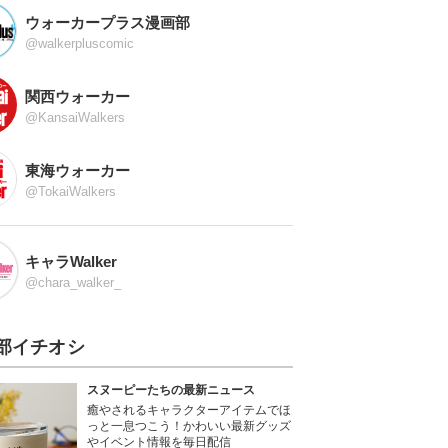
ウォーカープラス漫画部
@walkerpluscomic
関西ウォーカー
@KansaiWalkers
東海ウォーカー
@TokaiWalkers
キャラWalker
@chara_walker_
部イチオシ
スヌーピーたちの最新ニュース
癒やされるキャラクターアイテムでほ
っと一息つこう！かわいい最新グッズ
やイベント情報を毎日配信