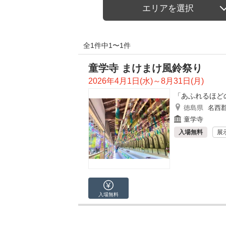
エリアを選択
全1件中1〜1件
童学寺 まけまけ風鈴祭り
2026年4月1日(水)～8月31日(月)
「あふれるほど
徳島県
名西
童学寺
入場無料
展
入場無料