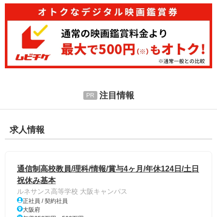
注目情報
求人情報
通信制高校教員/理科/情報/賞与4ヶ月/年休124日/土日
祝休み基本
ルネサンス高等学校 大阪キャンパス
正社員 / 契約社員
大阪府