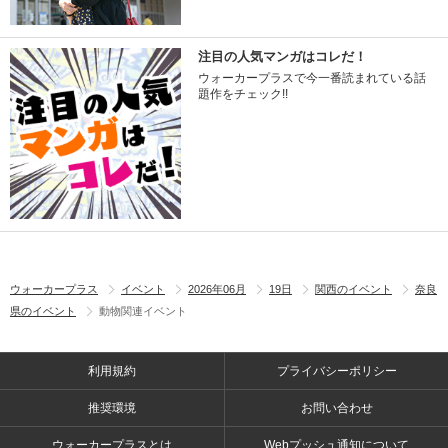
注目の人気マンガはコレだ！
ウォーカープラスで今一番読まれている話
題作をチェック!!
ウォーカープラス
イベント
2026年06月
19日
関西のイベント
奈良
県のイベント
動物関連イベント
利用規約
プライバシーポリシー
推奨環境
お問い合わせ
ウォーカープラスとは
Webプッシュ通知について