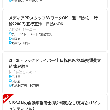
年収352万円～500万円
メディアPRスタッフ/WワークOK・週1日から・時
給2200円/直行直帰・日払いOK
合同会社ジーニー
アルバイト・パート / 業務委託
大阪府
時給2,200円～
2t・3tトラックドライバー/土日祝休み/簡単/交通費支
給/未経験可
株式会社しんめい
正社員
大阪府
月給24万円～30万円
NEW
NISSANの自動車整備士/県外転勤なし/賞与あり/イン
センティブあり