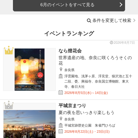
6月のイベントをすべて見る
条件を変更して検索
イベントランキング
2026年8月7日
なら燈花会
世界遺産の地、奈良に咲くろうそくの
花
奈良県
浮雲園地、浅茅ヶ原、浮見堂、猿沢池と五十
二段、甍、興福寺、奈良国立博物館、東大
寺、春日大社
2026年8月5日(水)～14日(金)
平城京まつり
夏の夜を思いっきり楽しもう
奈良県
平城宮跡歴史公園 朱雀門ひろば
2026年8月22日(土)・23日(日)