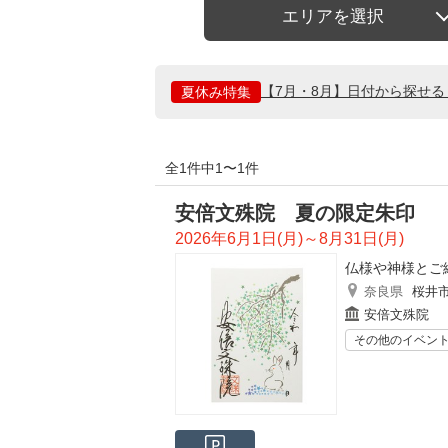
エリアを選択
【7月・8月】日付から探せ
夏休み特集
全1件中1〜1件
安倍文殊院 夏の限定朱印
2026年6月1日(月)～8月31日(月)
仏様や神様とご
奈良県
桜井
安倍文殊院
その他のイベン