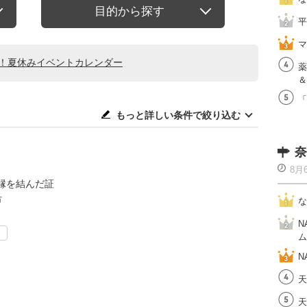
目的から探す
平
マ
る！夏休みイベントカレンダー
薬
＆
「
もっと詳しい条件で絞り込む
奈
8月
縁を結んだ証
市
な
N
ト
ム
N
天
天