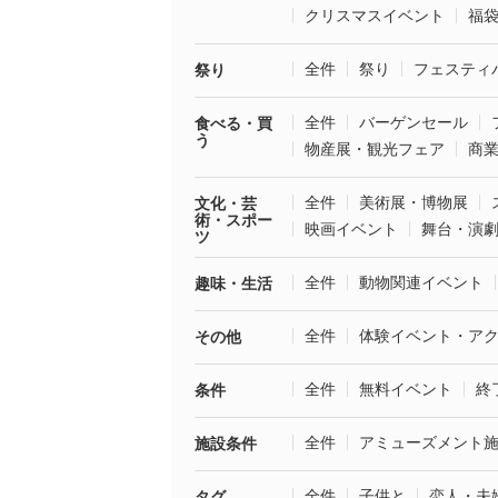
クリスマスイベント
福
全件
祭り
フェスティ
祭り
全件
バーゲンセール
食べる・買
う
物産展・観光フェア
商
全件
美術展・博物展
文化・芸
術・スポー
映画イベント
舞台・演
ツ
全件
動物関連イベント
趣味・生活
全件
体験イベント・ア
その他
全件
無料イベント
終
条件
全件
アミューズメント
施設条件
全件
子供と
恋人・夫
タグ