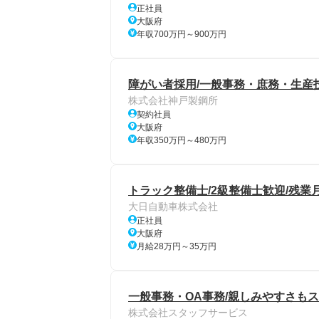
正社員
大阪府
年収700万円～900万円
障がい者採用/一般事務・庶務・生産
株式会社神戸製鋼所
契約社員
大阪府
年収350万円～480万円
トラック整備士/2級整備士歓迎/残業月
大日自動車株式会社
正社員
大阪府
月給28万円～35万円
一般事務・OA事務/親しみやすさも
株式会社スタッフサービス