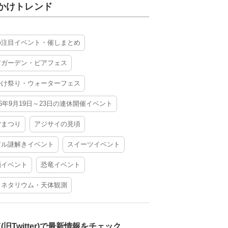
かけトレンド
の注目イベント・催しまとめ
アガーデン・ビアフェス
かけ祭り・ウォーターフェス
26年9月19日～23日の連休開催イベント
夕まつり
アジサイの見頃
アル謎解きイベント
スイーツイベント
酒イベント
恐竜イベント
ラネタリウム・天体観測
X(旧Twitter)で最新情報をチェック