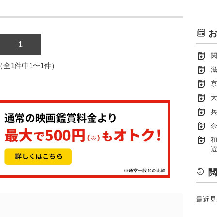
お
1
関
1（全1件中1〜1件）
滋
京
大
兵
奈
和
選
閲
最近見