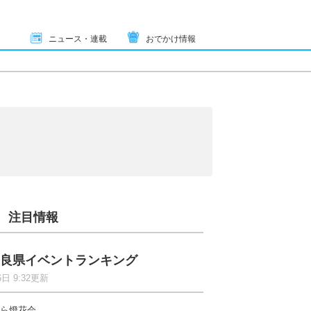
ニュース・連載
おでかけ情報
注目情報
良県イベントランキング
6日 9:32更新
ら燈花会