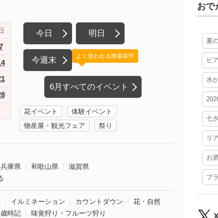
おで
日
今日
明日
夏
7
よく使われる検索条件
今週末
ビ
14
21
水
6月すべてのイベント
28
20
花イベント
体験イベント
七
物産展・観光フェア
祭り
リ
お
兵庫県
和歌山県
滋賀県
プ
る
葉
イルミネーション
カウントダウン
花・自然
・歳時記
味覚狩り・フルーツ狩り