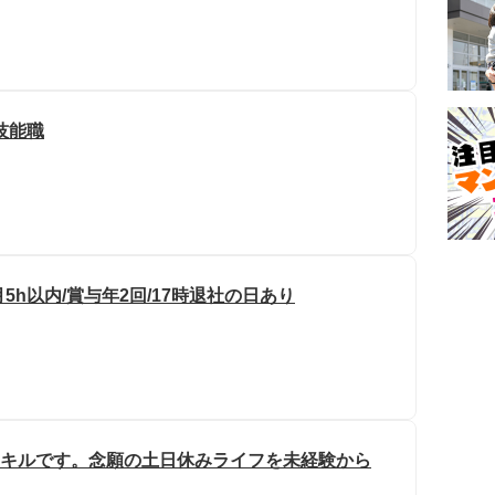
技能職
5h以内/賞与年2回/17時退社の日あり
スキルです。念願の土日休みライフを未経験から