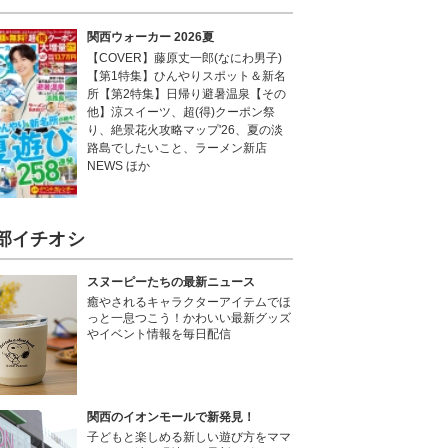
関西ウォーカー 2026夏
【COVER】藤原丈一郎(なにわ男子)
【第1特集】ひんやりスポット＆新名
所【第2特集】日帰り避暑温泉【その
他】涼スイーツ、超(得)クーポン祭
り、絶景花火攻略マップ'26、夏の淡
路島でしたいこと、ラーメン新店
NEWS ほか
部イチオシ
スヌーピーたちの最新ニュース
癒やされるキャラクターアイテムでほ
っと一息つこう！かわいい最新グッズ
やイベント情報を毎日配信
関西のイオンモールで新発見！
子どもと楽しめる新しい遊び方をママ