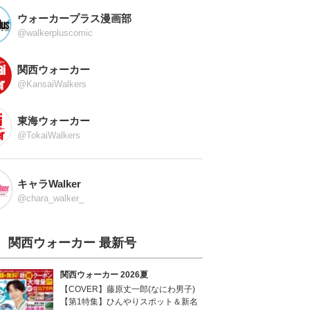
ウォーカープラス漫画部
@walkerpluscomic
関西ウォーカー
@KansaiWalkers
東海ウォーカー
@TokaiWalkers
キャラWalker
@chara_walker_
関西ウォーカー 最新号
関西ウォーカー 2026夏
【COVER】藤原丈一郎(なにわ男子)
【第1特集】ひんやりスポット＆新名