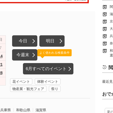
関
滋
京
大
兵
日
今日
明日
奈
7
和
よく使われる検索条件
今週末
選
14
21
閲
6月すべてのイベント
28
花イベント
体験イベント
最近見
物産展・観光フェア
祭り
おで
兵庫県
和歌山県
滋賀県
夏