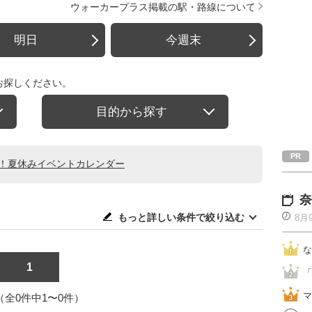
ウォーカープラス掲載の駅・路線について
明日
今週末
お探しください。
目的から探す
る！夏休みイベントカレンダー
奈
もっと詳しい条件で絞り込む
8月
な
1
「
マ
1（全0件中1〜0件）