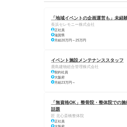
「地域イベントの企画運営も」未経
長浜セレモニー株式会社
正社員
滋賀県
月給20万円～25万円
イベント施設メンテナンススタッフ
鹿島建物総合管理株式会社
契約社員
大阪府
月給23万円～
「無資格OK」整骨院・整体院での施術
話題
匠 北心斎橋整体院
正社員
大阪府