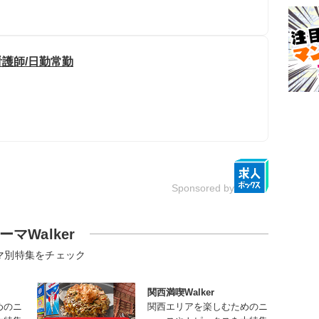
看護師/日勤常勤
Sponsored by
ーマWalker
マ別特集をチェック
関西満喫Walker
めのニ
関西エリアを楽しむためのニ