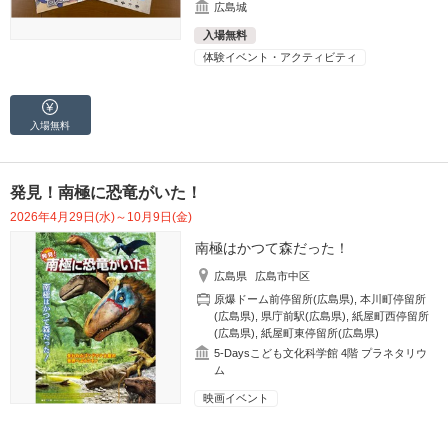
広島城
入場無料
体験イベント・アクティビティ
入場無料
発見！南極に恐竜がいた！
2026年4月29日(水)～10月9日(金)
南極はかつて森だった！
広島県
広島市中区
原爆ドーム前停留所(広島県)
,
本川町停留所
(広島県)
,
県庁前駅(広島県)
,
紙屋町西停留所
(広島県)
,
紙屋町東停留所(広島県)
5-Daysこども文化科学館 4階 プラネタリウ
ム
映画イベント