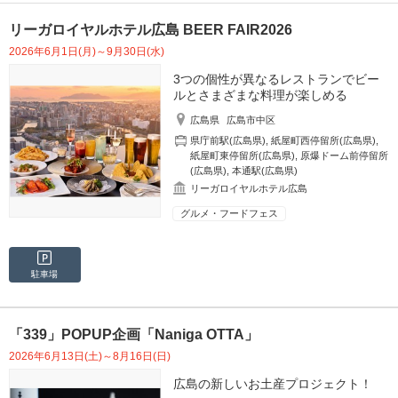
リーガロイヤルホテル広島 BEER FAIR2026
2026年6月1日(月)～9月30日(水)
3つの個性が異なるレストランでビー
ルとさまざまな料理が楽しめる
広島県
広島市中区
県庁前駅(広島県)
,
紙屋町西停留所(広島県)
,
紙屋町東停留所(広島県)
,
原爆ドーム前停留所
(広島県)
,
本通駅(広島県)
リーガロイヤルホテル広島
グルメ・フードフェス
駐車場
「339」POPUP企画「Naniga OTTA」
2026年6月13日(土)～8月16日(日)
広島の新しいお土産プロジェクト！