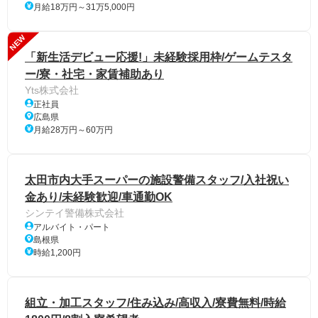
月給18万円～31万5,000円
NEW
「新生活デビュー応援!」未経験採用枠/ゲームテスタ
ー/寮・社宅・家賃補助あり
Yts株式会社
正社員
広島県
月給28万円～60万円
太田市内大手スーパーの施設警備スタッフ/入社祝い
金あり/未経験歓迎/車通勤OK
シンテイ警備株式会社
アルバイト・パート
島根県
時給1,200円
組立・加工スタッフ/住み込み/高収入/寮費無料/時給