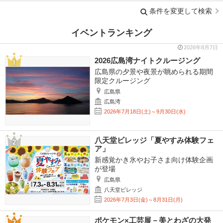
条件を変更して検索
イベントランキング
2026年8月7日
2026広島湾ナイトクルージング
広島県の夕景や夜景が眺められる期間
限定クルージング
広島県
広島湾
2026年7月18日(土)～9月30日(水)
八天堂ビレッジ「夏やすみ体験フェ
ア」
新感覚かき氷やお子さま向け体験企画
が登場
広島県
八天堂ビレッジ
2026年7月3日(金)～8月31日(月)
ポケモン×工芸展－美とわざの大発