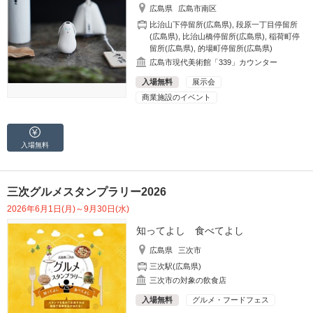
広島県
広島市南区
比治山下停留所(広島県)
,
段原一丁目停留所
(広島県)
,
比治山橋停留所(広島県)
,
稲荷町停
留所(広島県)
,
的場町停留所(広島県)
広島市現代美術館「339」カウンター
入場無料
展示会
商業施設のイベント
入場無料
三次グルメスタンプラリー2026
2026年6月1日(月)～9月30日(水)
知ってよし 食べてよし
広島県
三次市
三次駅(広島県)
三次市の対象の飲食店
入場無料
グルメ・フードフェス