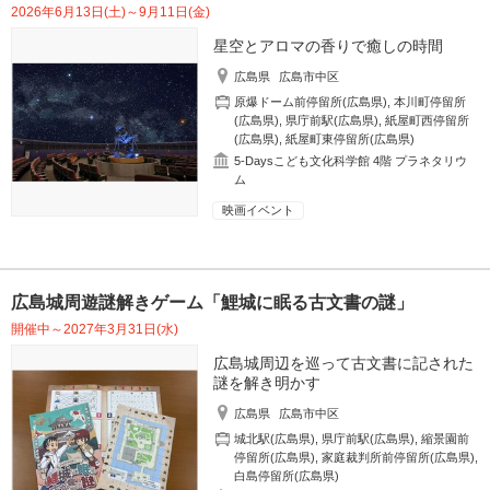
2026年6月13日(土)～9月11日(金)
星空とアロマの香りで癒しの時間
広島県
広島市中区
原爆ドーム前停留所(広島県)
,
本川町停留所
(広島県)
,
県庁前駅(広島県)
,
紙屋町西停留所
(広島県)
,
紙屋町東停留所(広島県)
5-Daysこども文化科学館 4階 プラネタリウ
ム
映画イベント
広島城周遊謎解きゲーム「鯉城に眠る古文書の謎」
開催中～2027年3月31日(水)
広島城周辺を巡って古文書に記された
謎を解き明かす
広島県
広島市中区
城北駅(広島県)
,
県庁前駅(広島県)
,
縮景園前
停留所(広島県)
,
家庭裁判所前停留所(広島県)
,
白島停留所(広島県)