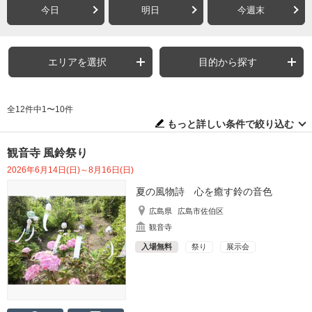
今日
明日
今週末
エリアを選択
目的から探す
全12件中1〜10件
もっと詳しい条件で絞り込む
観音寺 風鈴祭り
2026年6月14日(日)～8月16日(日)
夏の風物詩 心を癒す鈴の音色
広島県
広島市佐伯区
観音寺
入場無料
祭り
展示会