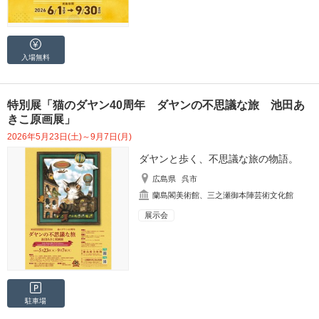
入場無料
特別展「猫のダヤン40周年 ダヤンの不思議な旅 池田あ
きこ原画展」
2026年5月23日(土)～9月7日(月)
ダヤンと歩く、不思議な旅の物語。
広島県
呉市
蘭島閣美術館、三之瀬御本陣芸術文化館
展示会
駐車場