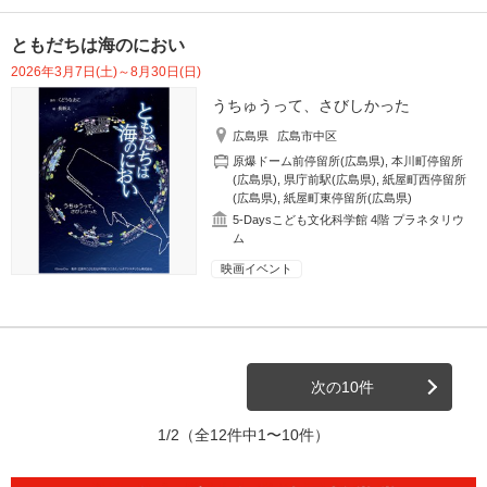
ともだちは海のにおい
2026年3月7日(土)～8月30日(日)
うちゅうって、さびしかった
広島県
広島市中区
原爆ドーム前停留所(広島県)
,
本川町停留所
(広島県)
,
県庁前駅(広島県)
,
紙屋町西停留所
(広島県)
,
紙屋町東停留所(広島県)
5-Daysこども文化科学館 4階 プラネタリウ
ム
映画イベント
次の10件
1/2
（全12件中1〜10件）