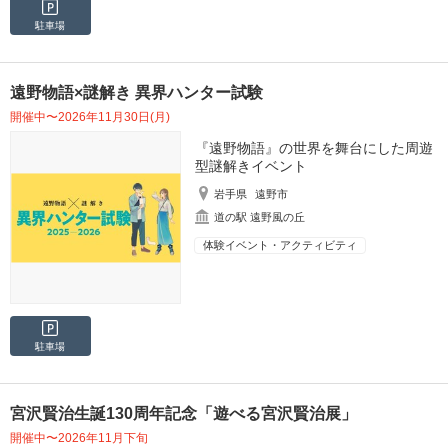
駐車場
遠野物語×謎解き 異界ハンター試験
開催中〜2026年11月30日(月)
『遠野物語』の世界を舞台にした周遊
型謎解きイベント
岩手県
遠野市
道の駅 遠野風の丘
体験イベント・アクティビティ
駐車場
宮沢賢治生誕130周年記念「遊べる宮沢賢治展」
開催中〜2026年11月下旬