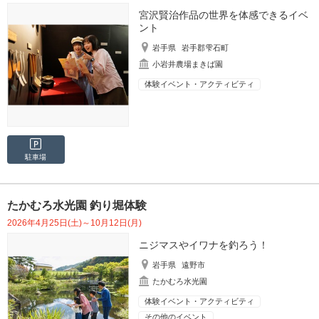
宮沢賢治作品の世界を体感できるイベ
ント
岩手県
岩手郡雫石町
小岩井農場まきば園
体験イベント・アクティビティ
駐車場
たかむろ水光園 釣り堀体験
2026年4月25日(土)～10月12日(月)
ニジマスやイワナを釣ろう！
岩手県
遠野市
たかむろ水光園
体験イベント・アクティビティ
その他のイベント