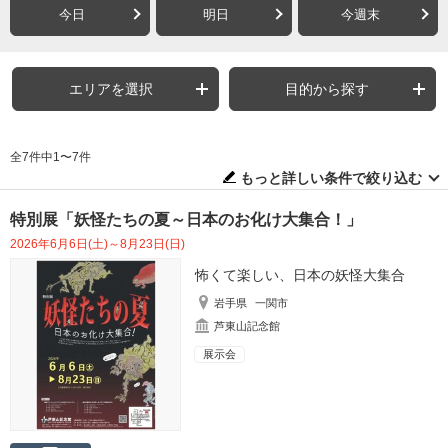
今日
明日
今週末
エリアを選択
目的から探す
全7件中1〜7件
もっと詳しい条件で絞り込む
特別展「妖怪たちの夏～日本のお化け大集合！」
2026年6月6日(土)～8月23日(日)
怖くて楽しい、日本の妖怪大集合
岩手県
一関市
芦東山記念館
展示会