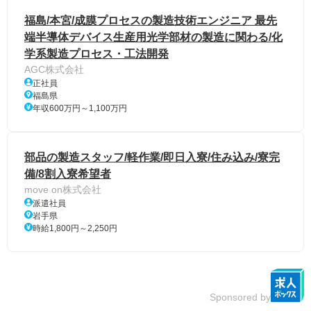
福島/本宮/成膜プロセスの製造技術エンジニア 最先
端半導体デバイス生産用光学部材の製造に関わる/化
学系製造プロセス・工法開発
AGC株式会社
正社員
福島県
年収600万円～1,100万円
部品の製造スタッフ/軽作業/即日入寮/住み込み/寮完
備/8割入寮希望者
move on株式会社
派遣社員
岩手県
時給1,800円～2,250円
Sponsored by