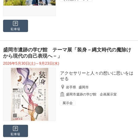
駐車場
盛岡市遺跡の学び館 テーマ展「装身－縄文時代の魔除け
から現代の自己表現へ－」
2026年5月30日(土)～9月23日(水)
アクセサリーと人々の想いに思いをは
せる
岩手県
盛岡市
盛岡市遺跡の学び館 企画展示室
展示会
駐車場