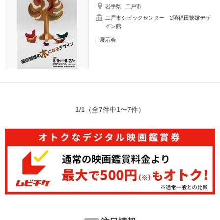
岩手県
二戸市
二戸市シビックセンター 2階福田繁雄デザ
イン館
展示会
1/1
（全7件中1〜7件）