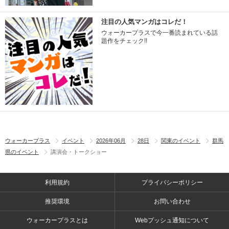
注目の人気マンガはコレだ！
ウォーカープラスで今一番読まれている話
題作をチェック!!
ウォーカープラス
イベント
2026年06月
28日
関東のイベント
群馬
県のイベント
講演会・トークショー
利用規約
プライバシーポリシー
推奨環境
お問い合わせ
ウォーカープラスとは
Webプッシュ通知について