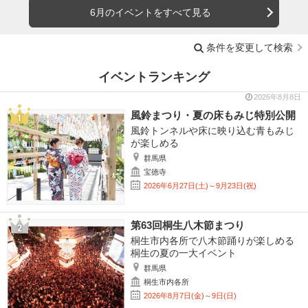
6月のイベントをすべて見る
条件を変更して検索
イベントランキング
2026年8月8日
風鈴まつり・夏の床もみじ特別公開
風鈴トンネルや床に映り込む青もみじ
が楽しめる
群馬県
宝徳寺
2026年6月27日(土)～9月23日(祝)
第63回桐生八木節まつり
桐生市内各所で八木節踊りが楽しめる
桐生の夏の一大イベント
群馬県
桐生市内各所
2026年8月7日(金)～9日(日)