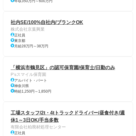
年収350万円～600万円
社内SE/100%自社内/ブランクOK
株式会社京葉興業
正社員
東京都
月給28万円～38万円
「横浜市鶴見区」の認可保育園/保育士/日勤のみ
P’sスマイル保育園
アルバイト・パート
神奈川県
時給1,250円～1,850円
工場スタッフ/2t・4tトラックドライバー/昼食付き/週
休1～3日OK/手当多数
有限会社柏廃材処理センター
正社員