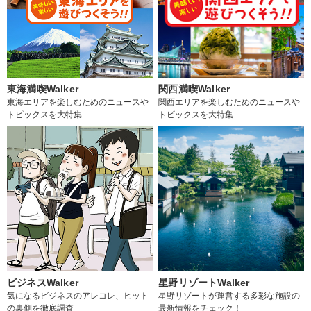
東海満喫Walker
関西満喫Walker
東海エリアを楽しむためのニュースや
関西エリアを楽しむためのニュースや
トピックスを大特集
トピックスを大特集
ビジネスWalker
星野リゾートWalker
気になるビジネスのアレコレ、ヒット
星野リゾートが運営する多彩な施設の
の裏側を徹底調査
最新情報をチェック！