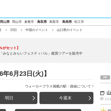
岡山県
岡山市
倉敷市
鳥取県
鳥取市
島根県
松江市
月
23日
中国のイベント
山口県のイベント
ルがセット】
「みなとみらいフェスティバル」鑑賞ツアーを販売中
年6月23日(火)】
ウォーカープラス掲載の駅・路線について
山
明日
今週末
8月
特