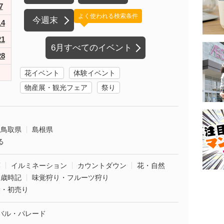
7
よく使われる検索条件
今週末
14
21
6月すべてのイベント
28
花イベント
体験イベント
物産展・観光フェア
祭り
鳥取県
島根県
る
葉
イルミネーション
カウントダウン
花・自然
・歳時記
味覚狩り・フルーツ狩り
袋・初売り
バル・パレード