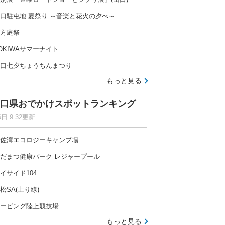
口駐屯地 夏祭り ～音楽と花火の夕べ～
方庭祭
OKIWAサマーナイト
口七夕ちょうちんまつり
もっと見る
口県おでかけスポットランキング
6日 9:32更新
佐湾エコロジーキャンプ場
だまつ健康パーク レジャープール
イサイド104
松SA(上り線)
ービング陸上競技場
もっと見る