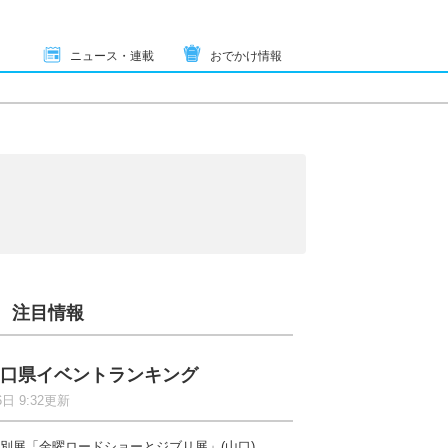
ニュース・連載
おでかけ情報
注目情報
口県イベントランキング
6日 9:32更新
別展「金曜ロードショーとジブリ展」(山口)