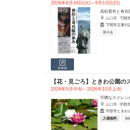
2026年6月16日(火)～9月13日(日)
高杉晋作と奇兵
山口県
下関
下関市立東行
展示会
駐車場
【花・見ごろ】ときわ公園の
2026年5月中旬～2026年10月上旬
可憐なスイレン
山口県
宇部
宇部市ときわ
入場無料
体