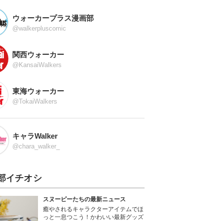
ウォーカープラス漫画部
@walkerpluscomic
関西ウォーカー
@KansaiWalkers
東海ウォーカー
@TokaiWalkers
キャラWalker
@chara_walker_
部イチオシ
スヌーピーたちの最新ニュース
癒やされるキャラクターアイテムでほ
っと一息つこう！かわいい最新グッズ