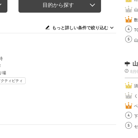
目的から探す
山
数
もっと詳しい条件で絞り込む
T
山
詩
山
市
8月
り場
アクティビティ
須
く
ベ
下
セ