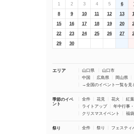
1
2
3
4
5
6
8
9
10
11
12
13
15
16
17
18
19
20
22
23
24
25
26
27
29
30
エリア
山口県
山口市
中国
広島県
岡山県
→全国のイベント一覧を見
全件
花見
花火
紅
季節のイベ
ント
ライトアップ
年中行事
クリスマスイベント
福
全件
祭り
フェスティ
祭り