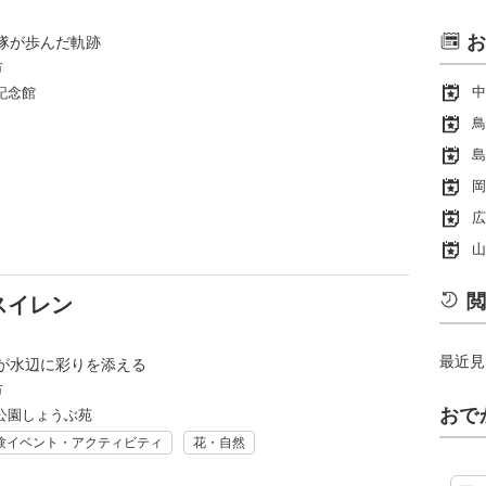
お
隊が歩んだ軌跡
市
中
記念館
鳥
島
岡
広
山
閲
スイレン
最近見
が水辺に彩りを添える
市
おで
公園しょうぶ苑
験イベント・アクティビティ
花・自然