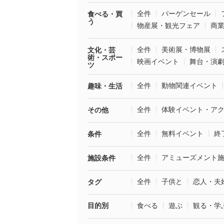
全件
バーゲンセール
食べる・買
う
物産展・観光フェア
商
全件
美術展・博物展
文化・芸
術・スポー
映画イベント
舞台・演
ツ
全件
動物関連イベント
趣味・生活
全件
体験イベント・ア
その他
全件
無料イベント
終
条件
全件
アミューズメント
施設条件
全件
子供と
恋人・夫
タグ
目的別
食べる
遊ぶ
観る・学