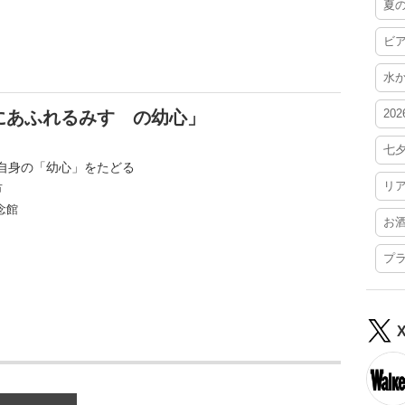
夏
ビ
水
20
にあふれるみすゞの幼心」
七
自身の「幼心」をたどる
リ
市
念館
お
プ