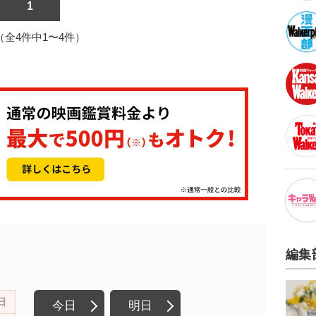
1
1（全4件中1〜4件）
編集
日
今日
明日