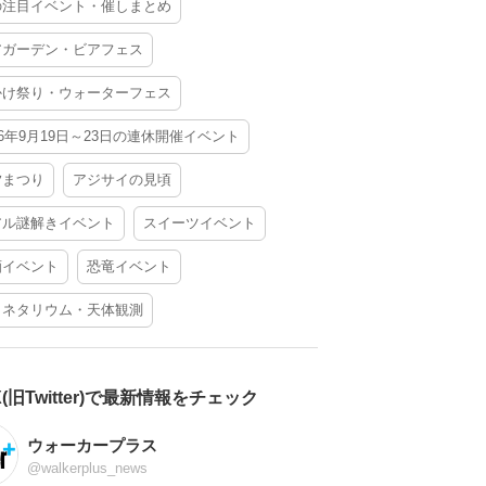
の注目イベント・催しまとめ
アガーデン・ビアフェス
かけ祭り・ウォーターフェス
26年9月19日～23日の連休開催イベント
夕まつり
アジサイの見頃
アル謎解きイベント
スイーツイベント
酒イベント
恐竜イベント
ラネタリウム・天体観測
X(旧Twitter)で最新情報をチェック
ウォーカープラス
@walkerplus_news