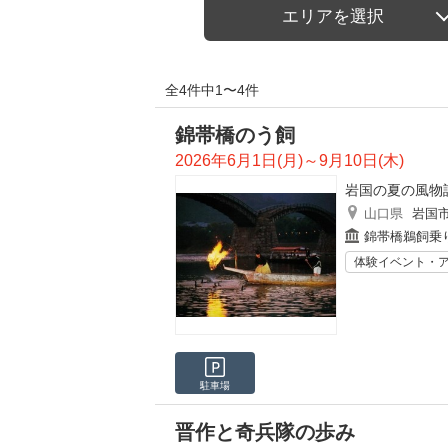
エリアを選択
全4件中1〜4件
錦帯橋のう飼
2026年6月1日(月)～9月10日(木)
岩国の夏の風物
山口県
岩国
錦帯橋鵜飼乗
体験イベント・
駐車場
晋作と奇兵隊の歩み