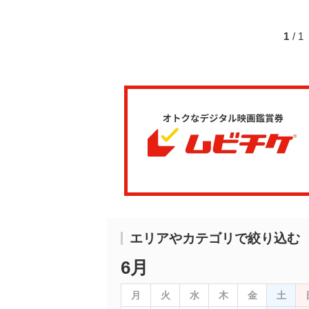
1
/ 
エリアやカテゴリで絞り込む
6月
月
火
水
木
金
土