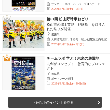
サンポート高松 ハーバープロムナード
2026年8月1日(土)～9日(日)
第61回 松山野球拳おどり
松山市の郷土芸能「野球拳」を取り入
れた祭りが開催
愛媛県
大街道商店街、千舟町、城山公園(堀之内地区)
2026年8月7日(金)～9日(日)
チームラボ 学ぶ！未来の遊園地
共創がコンセプト 教育的なプロジェ
クト
徳島県
ボートレース鳴門
2026年8月1日(土)～30日(日)
4位以下のイベントを見る