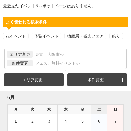
最近見たイベント&スポットページはありません。
よく使われる検索条件
花イベント
体験イベント
物産展・観光フェア
祭り
エリア変更
東京、大阪市
など
条件変更
フェス、無料イベント
など
エリア変更
条件変更
6月
月
火
水
木
金
土
日
1
2
3
4
5
6
7