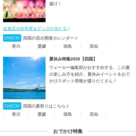
届け！
金麦花火特等席＆グッズが当たる
CHECK!
四国の花火開催カレンダー
香川
愛媛
徳島
高知
夏休み特集2026【四国】
ウォーカー編集部がおすすめする、この夏
の楽しみ方を紹介。夏休みイベント＆おで
かけスポット情報が盛りだくさん！
CHECK!
四国の夏祭りはこちら
香川
愛媛
徳島
高知
おでかけ特集