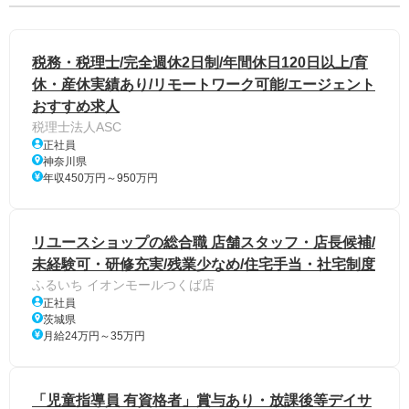
税務・税理士/完全週休2日制/年間休日120日以上/育
休・産休実績あり/リモートワーク可能/エージェント
おすすめ求人
税理士法人ASC
正社員
神奈川県
年収450万円～950万円
リユースショップの総合職 店舗スタッフ・店長候補/
未経験可・研修充実/残業少なめ/住宅手当・社宅制度
ふるいち イオンモールつくば店
正社員
茨城県
月給24万円～35万円
「児童指導員 有資格者」賞与あり・放課後等デイサ