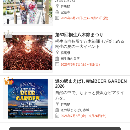
が楽しめる
群馬県
宝徳寺
2026年6月27日(土)～9月23日(祝)
第63回桐生八木節まつり
桐生市内各所で八木節踊りが楽しめる
桐生の夏の一大イベント
群馬県
桐生市内各所
2026年8月7日(金)～9日(日)
道の駅まえばし赤城BEER GARDEN
2026
自然の中で、ちょっと贅沢なビアタイ
ムを。
群馬県
道の駅まえばし赤城
2026年7月3日(金)～9月26日(土)