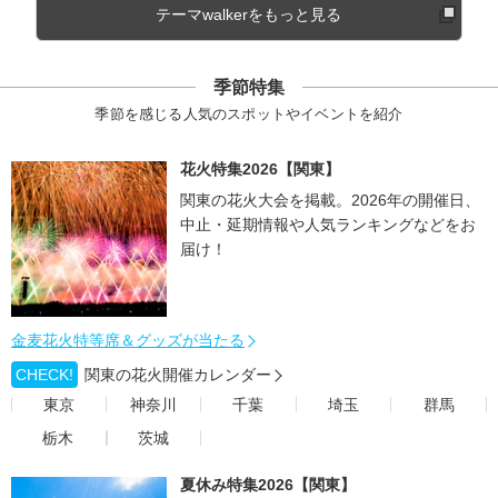
テーマwalkerをもっと見る
季節特集
季節を感じる人気のスポットやイベントを紹介
花火特集2026【関東】
関東の花火大会を掲載。2026年の開催日、
中止・延期情報や人気ランキングなどをお
届け！
金麦花火特等席＆グッズが当たる
CHECK!
関東の花火開催カレンダー
東京
神奈川
千葉
埼玉
群馬
栃木
茨城
夏休み特集2026【関東】