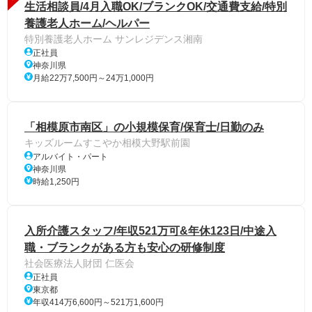
生活相談員/4月入職OK/ブランクOK/交通費支給/特別
養護老人ホーム/ヘルパー
特別養護老人ホーム サンレジデンス湘南
正社員
神奈川県
月給22万7,500円～24万1,000円
「相模原市南区」の小規模保育/保育士/日勤のみ
キッズルームすこやか相模大野駅前園
アルバイト・パート
神奈川県
時給1,250円
入所介護スタッフ/年収521万可&年休123日/中途入
職・ブランクがある方も安心の研修制度
社会医療法人財団 仁医会
正社員
東京都
年収414万6,600円～521万1,600円