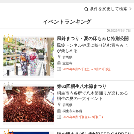
条件を変更して検索
イベントランキング
2026年8月7日
風鈴まつり・夏の床もみじ特別公開
風鈴トンネルや床に映り込む青もみじ
が楽しめる
群馬県
宝徳寺
2026年6月27日(土)～9月23日(祝)
第63回桐生八木節まつり
桐生市内各所で八木節踊りが楽しめる
桐生の夏の一大イベント
群馬県
桐生市内各所
2026年8月7日(金)～9日(日)