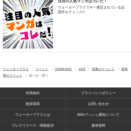
注目の人気マンガはコレだ！
ウォーカープラスで今一番読まれている話
題作をチェック!!
ウォーカープラス
イベント
2026年06月
24日
関東のイベント
群馬
県のイベント
食べる・買う
利用規約
プライバシーポリシー
推奨環境
お問い合わせ
ウォーカープラスとは
Webプッシュ通知について
プレスリリース・情報提供
媒体資料