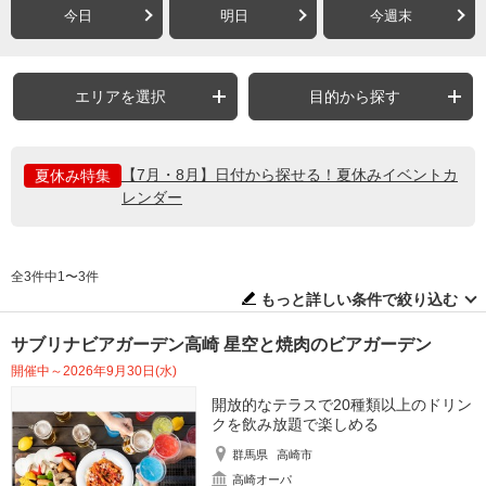
今日
明日
今週末
エリアを選択
目的から探す
【7月・8月】日付から探せる！夏休みイベントカ
夏休み特集
レンダー
全3件中1〜3件
もっと詳しい条件で絞り込む
サブリナビアガーデン高崎 星空と焼肉のビアガーデン
開催中～2026年9月30日(水)
開放的なテラスで20種類以上のドリン
クを飲み放題で楽しめる
群馬県
高崎市
高崎オーパ