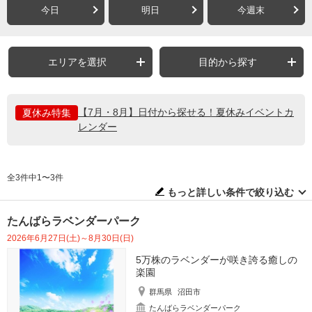
今日
明日
今週末
エリアを選択
目的から探す
【7月・8月】日付から探せる！夏休みイベントカ
夏休み特集
レンダー
全3件中1〜3件
もっと詳しい条件で絞り込む
たんばらラベンダーパーク
2026年6月27日(土)～8月30日(日)
5万株のラベンダーが咲き誇る癒しの
楽園
群馬県
沼田市
たんばらラベンダーパーク