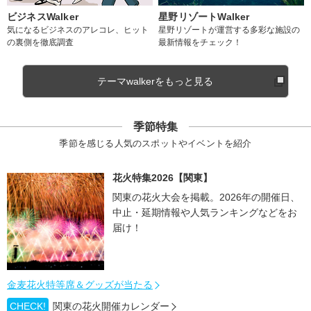
ビジネスWalker
星野リゾートWalker
気になるビジネスのアレコレ、ヒット
星野リゾートが運営する多彩な施設の
の裏側を徹底調査
最新情報をチェック！
テーマwalkerをもっと見る
季節特集
季節を感じる人気のスポットやイベントを紹介
花火特集2026【関東】
関東の花火大会を掲載。2026年の開催日、
中止・延期情報や人気ランキングなどをお
届け！
金麦花火特等席＆グッズが当たる
CHECK!
関東の花火開催カレンダー