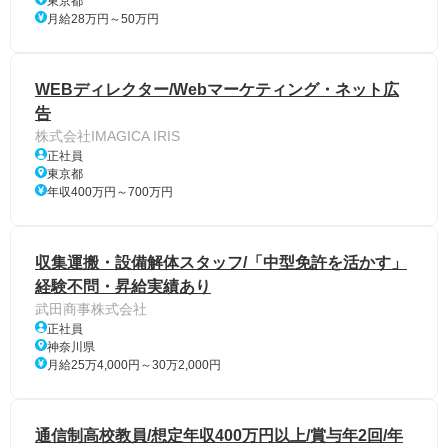
東京都
月給28万円～50万円
WEBディレクター/Webマーケティング・ネット広
告
株式会社IMAGICA IRIS
正社員
東京都
年収400万円～700万円
収集運搬・設備解体スタッフ/「中型免許を活かす」
経験不問・昇給実績あり
武田商事株式会社
正社員
神奈川県
月給25万4,000円～30万2,000円
通信制高校教員/想定年収400万円以上/賞与年2回/年