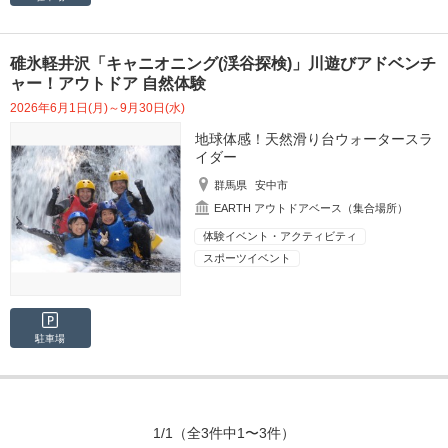
碓氷軽井沢「キャニオニング(渓谷探検)」川遊びアドベンチ
ャー！アウトドア 自然体験
2026年6月1日(月)～9月30日(水)
地球体感！天然滑り台ウォータースラ
イダー
群馬県
安中市
EARTH アウトドアベース（集合場所）
体験イベント・アクティビティ
スポーツイベント
駐車場
1/1
（全3件中1〜3件）