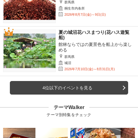
群馬県
桐生市内各所
2026年8月7日(金)～9日(日)
夏の城沼花ハスまつり(花ハス遊覧
船)
館林ならではの夏景色を船上から楽し
める
群馬県
城沼
2026年7月10日(金)～8月31日(月)
4位以下のイベントを見る
テーマWalker
テーマ別特集をチェック