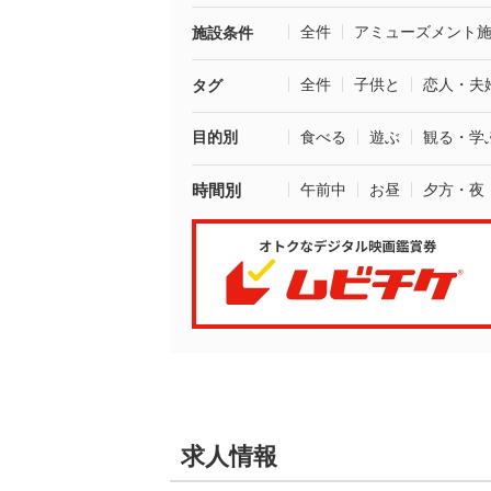
全件
アミューズメント
施設条件
全件
子供と
恋人・夫
タグ
目的別
食べる
遊ぶ
観る・学
時間別
午前中
お昼
夕方・夜
求人情報