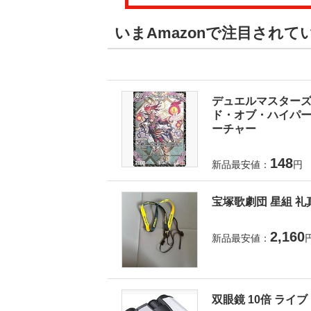
いまAmazonで注目され
デュエルマスターズ 
ド・オブ・ハイパーエ
ーチャー
148
新品最安値：
円
宝塚歌劇団 星組 礼
2,160
新品最安値：
双眼鏡 10倍 ライ