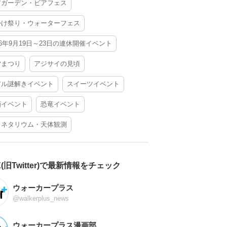
アガーデン・ビアフェス
かけ祭り・ウォーターフェス
26年9月19日～23日の連休開催イベント
夕まつり
アジサイの見頃
アル謎解きイベント
スイーツイベント
酒イベント
恐竜イベント
ラネタリウム・天体観測
X(旧Twitter)で最新情報をチェック
ウォーカープラス
@walkerplus_news
ウォーカープラス漫画部