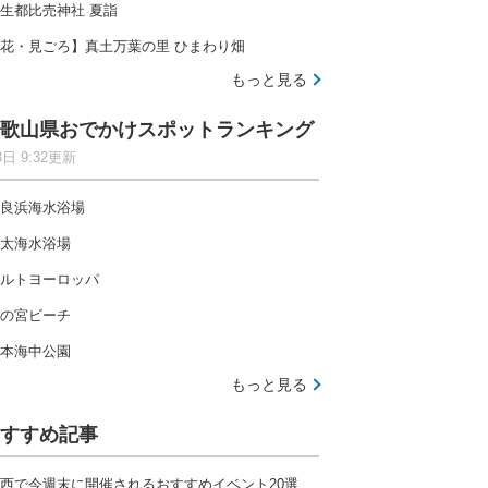
生都比売神社 夏詣
花・見ごろ】真土万葉の里 ひまわり畑
もっと見る
歌山県おでかけスポットランキング
8日 9:32更新
良浜海水浴場
太海水浴場
ルトヨーロッパ
の宮ビーチ
本海中公園
もっと見る
すすめ記事
西で今週末に開催されるおすすめイベント20選