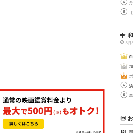
丹
【
和
8月
白
加
ポ
浜
串
お
関