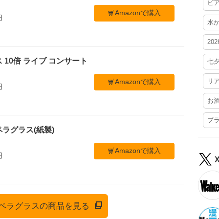
ビ
Amazonで購入
円
水
20
 10倍 ライブ コンサート
七
リ
Amazonで購入
円
お
プ
ラグラス(紙製)
Amazonで購入
円
でオペラグラスの商品を見る