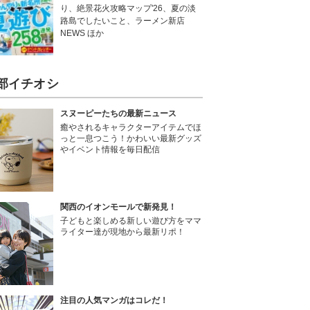
り、絶景花火攻略マップ'26、夏の淡
路島でしたいこと、ラーメン新店
NEWS ほか
部イチオシ
スヌーピーたちの最新ニュース
癒やされるキャラクターアイテムでほ
っと一息つこう！かわいい最新グッズ
やイベント情報を毎日配信
関西のイオンモールで新発見！
子どもと楽しめる新しい遊び方をママ
ライター達が現地から最新リポ！
注目の人気マンガはコレだ！