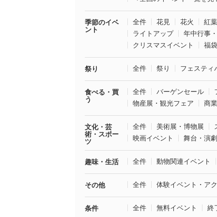
全件
花見
花火
紅
季節のイベ
ント
ライトアップ
年中行事
クリスマスイベント
福
全件
祭り
フェスティ
祭り
全件
バーゲンセール
食べる・買
う
物産展・観光フェア
商
全件
美術展・博物展
文化・芸
術・スポー
映画イベント
舞台・演
ツ
全件
動物関連イベント
趣味・生活
全件
体験イベント・ア
その他
全件
無料イベント
終
条件