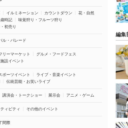
葉
イルミネーション
カウントダウン
花・自然
・歳時記
味覚狩り・フルーツ狩り
袋・初売り
編集
バル・パレード
フリーマーケット
グルメ・フードフェス
業施設イベント
スポーツイベント
ライブ・音楽イベント
劇
伝統芸能・お笑いライブ
講演会・トークショー
展示会
アニメ・ゲーム
クティビティ
その他のイベント
了間際