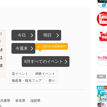
日
今日
明日
7
よく使われる検索条件
今週末
14
21
6月すべてのイベント
28
花イベント
体験イベント
物産展・観光フェア
祭り
兵庫県
奈良県
滋賀県
る