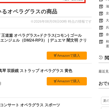
滋
ているオペラグラスの商品
京
大
※2026年08月09日00時 時点の情報です
兵
奈
王道篇 オペラグラス=ドクラス(コモン) ゴール
ンジェル（DM24-RP3） | デュエマ 闇文明 クリ
和
選
Amazonで購入
閲
真琴 双眼鏡 ストラップ オペラグラス 黄色
最近見
Amazonで購入
おで
円
夏
ブ コンサート オペラグラス スポーツ