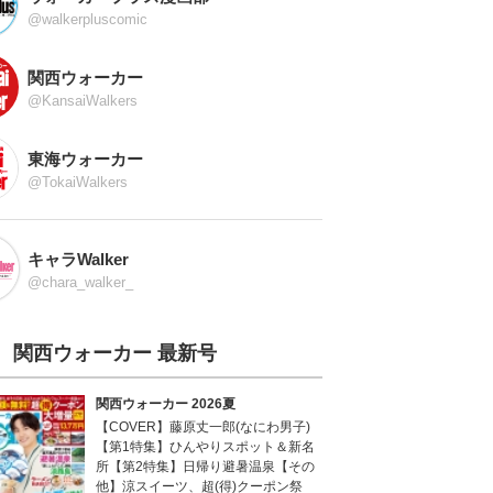
@walkerpluscomic
関西ウォーカー
@KansaiWalkers
東海ウォーカー
@TokaiWalkers
キャラWalker
@chara_walker_
関西ウォーカー 最新号
関西ウォーカー 2026夏
【COVER】藤原丈一郎(なにわ男子)
【第1特集】ひんやりスポット＆新名
所【第2特集】日帰り避暑温泉【その
他】涼スイーツ、超(得)クーポン祭