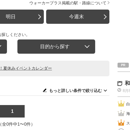
ウォーカープラス掲載の駅・路線について
明日
今週末
お探しください。
目的から探す
る！夏休みイベントカレンダー
和
もっと詳しい条件で絞り込む
8月
白
1
海
ス
1（全0件中1〜0件）