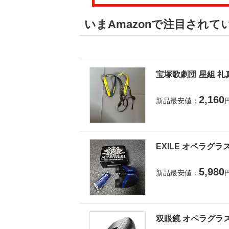
いまAmazonで注目され
宝塚歌劇団 星組 礼
2,160
新品最安値：
EXILE オペラグラ
5,980
新品最安値：
双眼鏡 オペラグラス