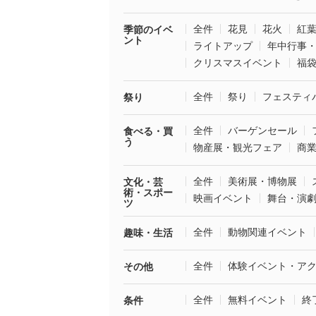
全件
花見
花火
紅
季節のイベ
ント
ライトアップ
年中行事
クリスマスイベント
福
全件
祭り
フェスティ
祭り
全件
バーゲンセール
食べる・買
う
物産展・観光フェア
商
全件
美術展・博物展
文化・芸
術・スポー
映画イベント
舞台・演
ツ
全件
動物関連イベント
趣味・生活
全件
体験イベント・ア
その他
全件
無料イベント
終
条件