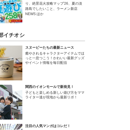
り、絶景花火攻略マップ'26、夏の淡
路島でしたいこと、ラーメン新店
NEWS ほか
部イチオシ
スヌーピーたちの最新ニュース
癒やされるキャラクターアイテムでほ
っと一息つこう！かわいい最新グッズ
やイベント情報を毎日配信
関西のイオンモールで新発見！
子どもと楽しめる新しい遊び方をママ
ライター達が現地から最新リポ！
注目の人気マンガはコレだ！