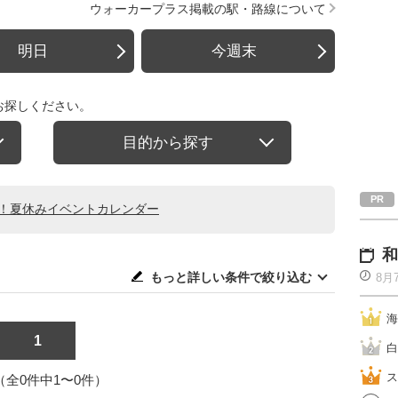
ウォーカープラス掲載の駅・路線について
明日
今週末
お探しください。
目的から探す
る！夏休みイベントカレンダー
和
もっと詳しい条件で絞り込む
8月
海
1
白
ス
1（全0件中1〜0件）