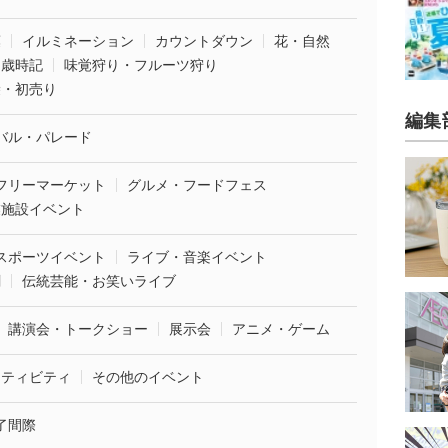
葉
イルミネーション
カウントダウン
花・自然
・歳時記
味覚狩り・フルーツ狩り
袋・初売り
編集
バル・パレード
フリーマーケット
グルメ・フードフェス
業施設イベント
スポーツイベント
ライブ・音楽イベント
劇
伝統芸能・お笑いライブ
講演会・トークショー
展示会
アニメ・ゲーム
クティビティ
その他のイベント
了間際