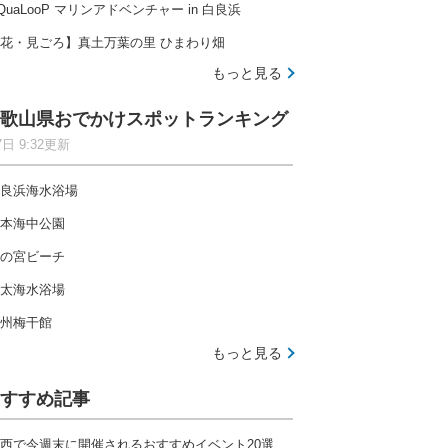
QuaLooP マリンアドベンチャー in 白良浜
花・見ごろ】真土万葉の里 ひまわり畑
もっと見る
歌山県おでかけスポットランキング
7日 9:32更新
良浜海水浴場
本海中公園
の宮ビーチ
太海水浴場
州梅干館
もっと見る
すすめ記事
西で今週末に開催されるおすすめイベント20選