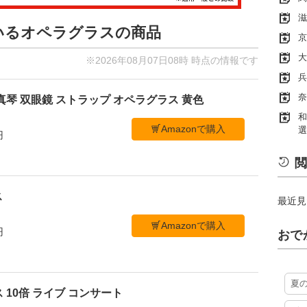
滋
ているオペラグラスの商品
京
大
※2026年08月07日08時 時点の情報です
兵
奈
真琴 双眼鏡 ストラップ オペラグラス 黄色
和
Amazonで購入
選
円
閲
ス
最近見
Amazonで購入
円
おで
夏
 10倍 ライブ コンサート