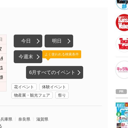
日
今日
明日
7
よく使われる検索条件
今週末
14
21
6月すべてのイベント
28
花イベント
体験イベント
物産展・観光フェア
祭り
兵庫県
奈良県
滋賀県
る