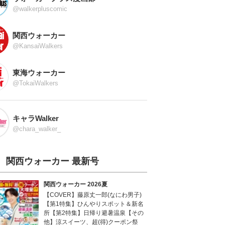
@walkerpluscomic
関西ウォーカー
@KansaiWalkers
東海ウォーカー
@TokaiWalkers
キャラWalker
@chara_walker_
関西ウォーカー 最新号
関西ウォーカー 2026夏
【COVER】藤原丈一郎(なにわ男子)
【第1特集】ひんやりスポット＆新名
所【第2特集】日帰り避暑温泉【その
他】涼スイーツ、超(得)クーポン祭