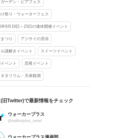
アガーデン・ビアフェス
かけ祭り・ウォーターフェス
26年9月19日～23日の連休開催イベント
夕まつり
アジサイの見頃
アル謎解きイベント
スイーツイベント
酒イベント
恐竜イベント
ラネタリウム・天体観測
X(旧Twitter)で最新情報をチェック
ウォーカープラス
@walkerplus_news
ウォーカープラス漫画部