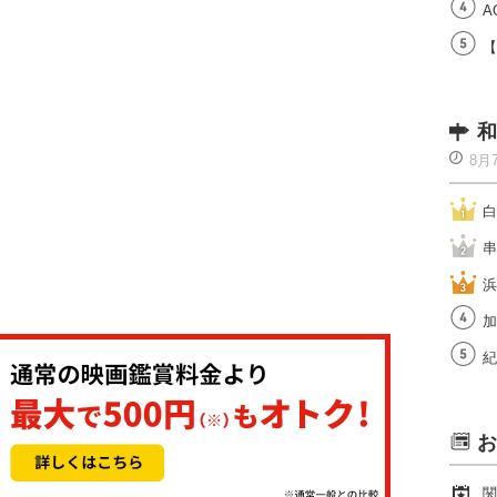
A
【
和
8月
白
串
浜
加
紀
お
関