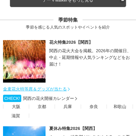
テーマwalkerをもっと見る
季節特集
季節を感じる人気のスポットやイベントを紹介
花火特集2026【関西】
関西の花火大会を掲載。2026年の開催日、
中止・延期情報や人気ランキングなどをお
届け！
金麦花火特等席＆グッズが当たる
CHECK!
関西の花火開催カレンダー
大阪
京都
兵庫
奈良
和歌山
滋賀
夏休み特集2026【関西】