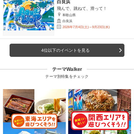
白良浜
飛んで、跳ねて、滑って！
和歌山県
白良浜
2026年7月4日(土)～9月23日(水)
4位以下のイベントを見る
テーマWalker
テーマ別特集をチェック