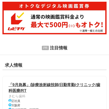
注目情報
求人情報
「9月急募」/診療放射線技師/日勤常勤/クリニック/歯
科医療/RT
きむら歯科
正社員
大阪府