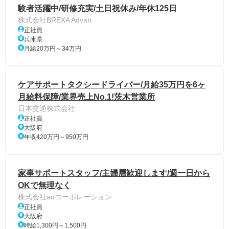
験者活躍中/研修充実/土日祝休み/年休125日
株式会社BREXA Advan
正社員
兵庫県
月給20万円～34万円
ケアサポートタクシードライバー/月給35万円を6ヶ
月給料保障/業界売上No.1!茨木営業所
日本交通株式会社
正社員
大阪府
年収420万円～950万円
家事サポートスタッフ/主婦層歓迎します/週一日から
OKで無理なく
株式会社auコーポレーション
正社員
大阪府
時給1,300円～1,500円