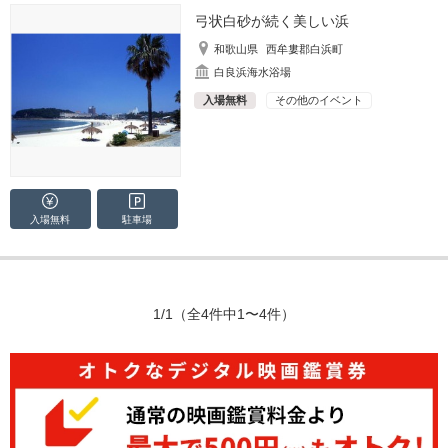
弓状白砂が続く美しい浜
和歌山県
西牟婁郡白浜町
白良浜海水浴場
入場無料
その他のイベント
入場無料
駐車場
1/1
（全4件中1〜4件）