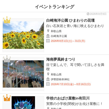
イベントランキング
2026年8月9日
白崎海洋公園 ひまわりの花壇
白い石灰岩と青い海に映えるひまわり
和歌山県
白崎海洋公園
2026年8月1日(土)～31日(月)
海南夢風鈴まつり
目で楽しんで、耳で聞いて涼しさを満
喫
和歌山県
伊勢部柿本神社
2026年7月10日(金)～8月16日(日)
学校のおばけ屋敷in有田川
実際の小学校(閉校)がお化け屋敷に！
和歌山県