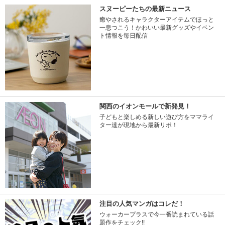
スヌーピーたちの最新ニュース
癒やされるキャラクターアイテムでほっと
一息つこう！かわいい最新グッズやイベン
ト情報を毎日配信
関西のイオンモールで新発見！
子どもと楽しめる新しい遊び方をママライ
ター達が現地から最新リポ！
注目の人気マンガはコレだ！
ウォーカープラスで今一番読まれている話
題作をチェック!!