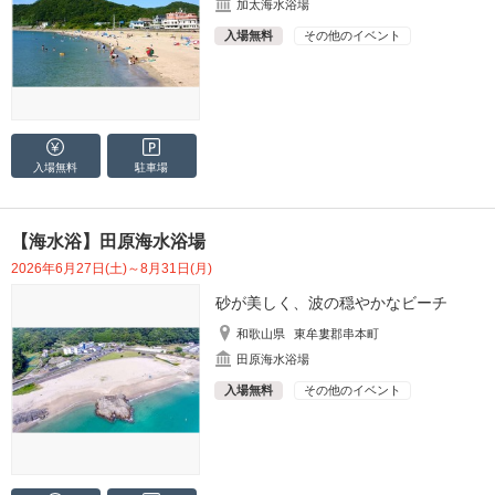
加太海水浴場
入場無料
その他のイベント
入場無料
駐車場
【海水浴】田原海水浴場
2026年6月27日(土)～8月31日(月)
砂が美しく、波の穏やかなビーチ
和歌山県
東牟婁郡串本町
田原海水浴場
入場無料
その他のイベント