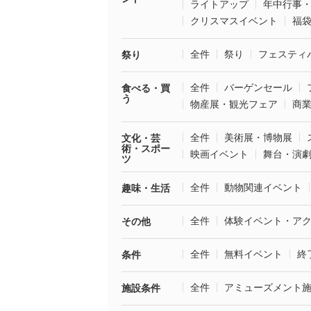
ライトアップ
年中行事
クリスマスイベント
福
全件
祭り
フェスティ
祭り
全件
バーゲンセール
食べる・買
う
物産展・観光フェア
商
全件
美術展・博物展
文化・芸
術・スポー
映画イベント
舞台・演
ツ
全件
動物関連イベント
趣味・生活
全件
体験イベント・ア
その他
全件
無料イベント
終
条件
全件
アミューズメント
施設条件