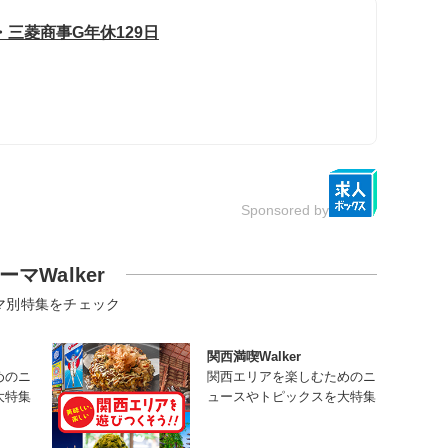
三菱商事G年休129日
Sponsored by
ーマWalker
マ別特集をチェック
関西満喫Walker
めのニ
関西エリアを楽しむためのニ
大特集
ュースやトピックスを大特集