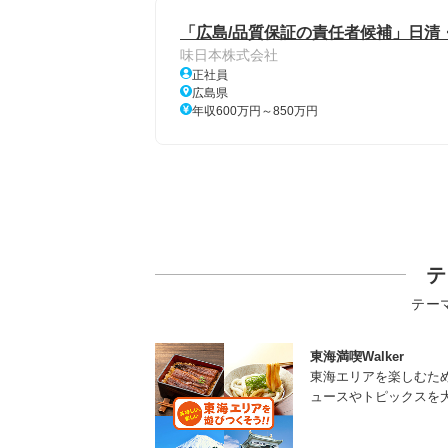
「広島/品質保証の責任者候補」日清・
味日本株式会社
正社員
広島県
年収600万円～850万円
テ
テー
東海満喫Walker
東海エリアを楽しむた
ュースやトピックスを