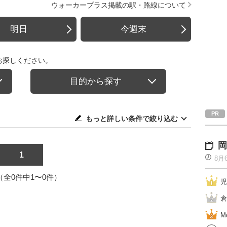
ウォーカープラス掲載の駅・路線について
明日
今週末
お探しください。
目的から探す
もっと詳しい条件で絞り込む
岡
1
8月
1（全0件中1〜0件）
児
倉
M