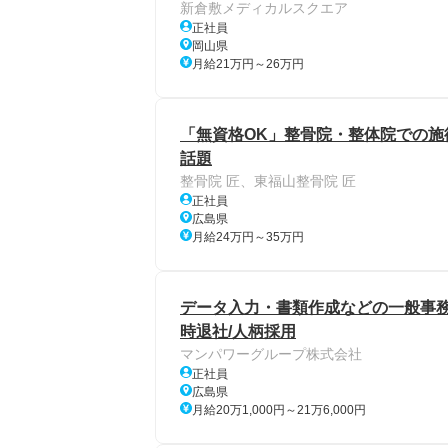
新倉敷メディカルスクエア
正社員
岡山県
月給21万円～26万円
「無資格OK」整骨院・整体院での施術
話題
整骨院 匠、東福山整骨院 匠
正社員
広島県
月給24万円～35万円
データ入力・書類作成などの一般事務/
時退社/人柄採用
マンパワーグループ株式会社
正社員
広島県
月給20万1,000円～21万6,000円