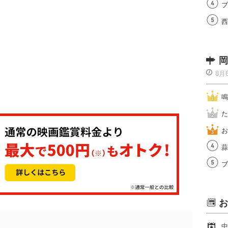
ブ
西
岡
8月
鳴
た
お
蒜
ブ
お
中