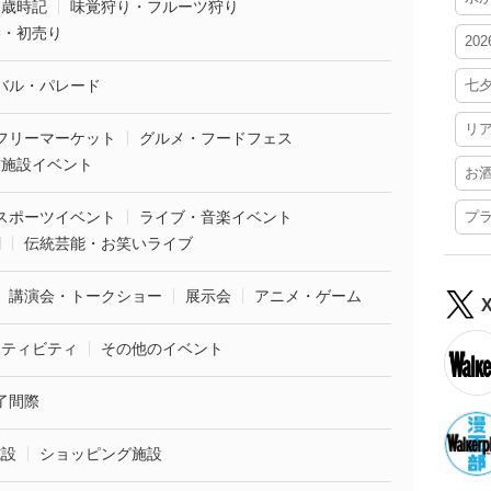
・歳時記
味覚狩り・フルーツ狩り
袋・初売り
20
バル・パレード
七
リ
フリーマーケット
グルメ・フードフェス
業施設イベント
お
スポーツイベント
ライブ・音楽イベント
プ
劇
伝統芸能・お笑いライブ
講演会・トークショー
展示会
アニメ・ゲーム
クティビティ
その他のイベント
了間際
施設
ショッピング施設