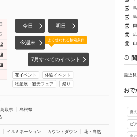
鳥
島
日
今日
明日
岡
5
広
よく使われる検索条件
今週末
山
12
19
閲
7月すべてのイベント
26
花イベント
体験イベント
最近見
物産展・観光フェア
祭り
おで
市
鳥取県
島根県
夏
る
ビ
葉
イルミネーション
カウントダウン
花・自然
水