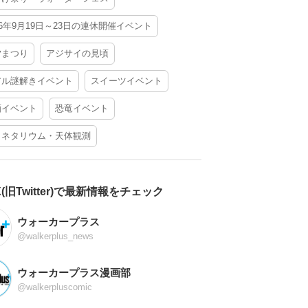
26年9月19日～23日の連休開催イベント
夕まつり
アジサイの見頃
アル謎解きイベント
スイーツイベント
酒イベント
恐竜イベント
ラネタリウム・天体観測
X(旧Twitter)で最新情報をチェック
ウォーカープラス
@walkerplus_news
ウォーカープラス漫画部
@walkerpluscomic