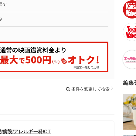
婦で
ぶ
編集
条件を変更して検索
/病院/アレルギー科/CT