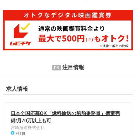
注目情報
求人情報
日本全国応募OK「燃料輸送の船舶乗務員」個室完
備/月70万以上も可
宮崎海運株式会社
正社員