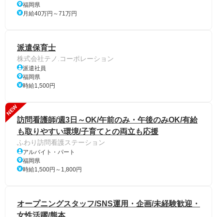
福岡県
月給40万円～71万円
派遣保育士
株式会社テノ.コーポレーション
派遣社員
福岡県
時給1,500円
NEW
訪問看護師/週3日～OK/午前のみ・午後のみOK/有給
も取りやすい環境/子育てとの両立も応援
ふわり訪問看護ステーション
アルバイト・パート
福岡県
時給1,500円～1,800円
オープニングスタッフ/SNS運用・企画/未経験歓迎・
女性活躍/熊本