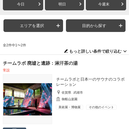
今日
明日
今週末
エリアを選択
目的から探す
全2件中1〜2件
もっと詳しい条件で絞り込む
チームラボ 廃墟と遺跡：淋汗茶の湯
常設
チームラボと日本一のサウナのコラボ
レーション
佐賀県
武雄市
御船山楽園
美術展・博物展
その他のイベント