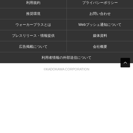
利用規約
プライバシーポリシー
推奨環境
お問い合わせ
ウォーカープラスとは
Webプッシュ通知について
プレスリリース・情報提供
媒体資料
広告掲載について
会社概要
利用者情報の外部送信について
©KADOKAWA CORPORATION