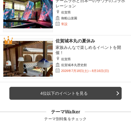
チームラボと日本一のサウナのコラボ
レーション
佐賀県
御船山楽園
常設
佐賀城本丸の夏休み
家族みんなで楽しめるイベントを開
催！
佐賀県
佐賀城本丸歴史館
2026年7月18日(土)～8月16日(日)
4位以下のイベントを見る
テーマWalker
テーマ別特集をチェック