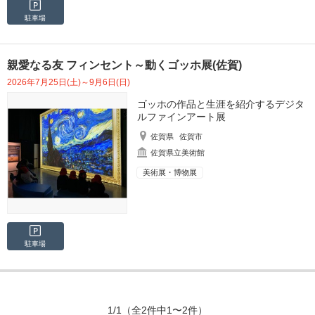
駐車場
親愛なる友 フィンセント～動くゴッホ展(佐賀)
2026年7月25日(土)～9月6日(日)
ゴッホの作品と生涯を紹介するデジタ
ルファインアート展
佐賀県
佐賀市
佐賀県立美術館
美術展・博物展
駐車場
1/1
（全2件中1〜2件）