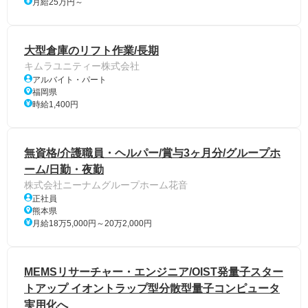
月給25万円～
大型倉庫のリフト作業/長期
キムラユニティー株式会社
アルバイト・パート
福岡県
時給1,400円
無資格/介護職員・ヘルパー/賞与3ヶ月分/グループホ
ーム/日勤・夜勤
株式会社ニーナムグループホーム花音
正社員
熊本県
月給18万5,000円～20万2,000円
MEMSリサーチャー・エンジニア/OIST発量子スター
トアップ イオントラップ型分散型量子コンピュータ
実用化へ