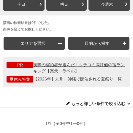
今日
明日
今週末
該当の検索結果は0件でした。
条件を変えてお探しください。
エリアを選択
目的から探す
実際の宿泊者が選んだ！クチコミ高評価の宿ラン
PR
キング【楽天トラベル】
【2026年】九州・沖縄で開催される夏祭り一覧
夏休み特集
もっと詳しい条件で絞り込む
1/1
（全0件中1〜0件）