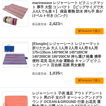
marinewave レジャーシート ピクニックマッ
ト 厚手 大型 コンパクト 【ビッグサイズで大
人4人でも楽々】 保温 断熱 防水 持ち手 肩が
けベルト付き (ピンク)
2,423
新品最安値：
円
Amazonで購入
[Elonglin] レジャーシート レジャーマット
折りたたみ 大人 1人用 2人用 4人用 6人用
175×135cm 145*80CM 145*180CM
145*200CM 195*200CM 持ち運び 軽量 携帯
便利 花見 花火大会 運動会 キャンプ ピクニ
ックシート 百合柄 花柄 男女兼用
1,035
新品最安値：
円
Amazonで購入
レジャーシート 子供 遠足 アウトドアシート
マット 男の子 女の子 オーシャンアンドグラ
ウンド OCEAN＆GROUND 行楽 お花見 運
動会 登山 公園 ピクニック XYZ(ライトピン