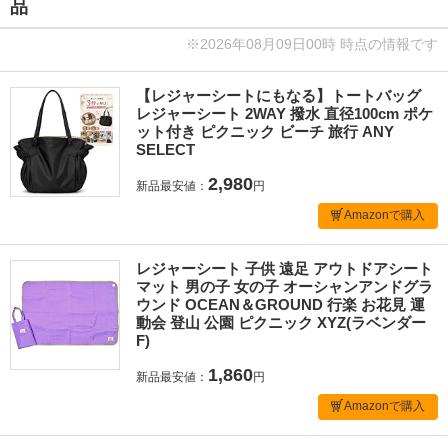
品
※2026年08月09日00時 時点の情報です
【レジャーシートにもなる】トートバッグ
レジャーシート 2WAY 撥水 直径100cm ポケ
ット付き ピクニック ビーチ 旅行 ANY
SELECT
2,980
新品最安値：
円
Amazonで購入
レジャーシート 子供 遠足 アウトドアシート
マット 男の子 女の子 オーシャンアンドグラ
ウンド OCEAN＆GROUND 行楽 お花見 運
動会 登山 公園 ピクニック XYZ(ラベンダー
F)
1,860
新品最安値：
円
Amazonで購入