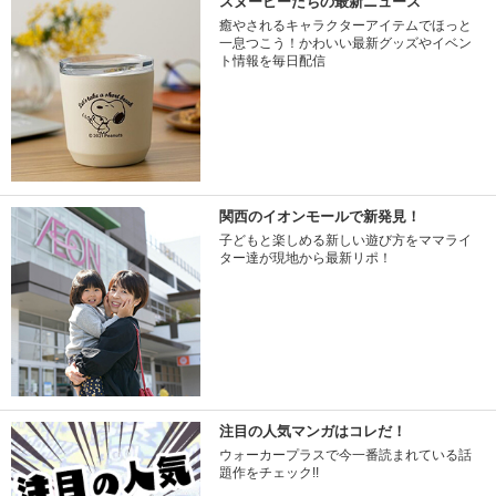
スヌーピーたちの最新ニュース
癒やされるキャラクターアイテムでほっと
一息つこう！かわいい最新グッズやイベン
ト情報を毎日配信
関西のイオンモールで新発見！
子どもと楽しめる新しい遊び方をママライ
ター達が現地から最新リポ！
注目の人気マンガはコレだ！
ウォーカープラスで今一番読まれている話
題作をチェック!!