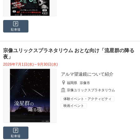
駐車場
宗像ユリックスプラネタリウム おとな向け「流星群の降る
夜」
2026年7月1日(水)～9月30日(水)
アルマ望遠鏡について紹介
福岡県
宗像市
宗像ユリックスプラネタリウム
体験イベント・アクティビティ
映画イベント
駐車場