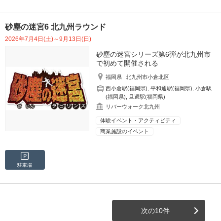
砂塵の迷宮6 北九州ラウンド
2026年7月4日(土)～9月13日(日)
砂塵の迷宮シリーズ第6弾が北九州市
で初めて開催される
福岡県
北九州市小倉北区
西小倉駅(福岡県)
,
平和通駅(福岡県)
,
小倉駅
(福岡県)
,
旦過駅(福岡県)
リバーウォーク北九州
体験イベント・アクティビティ
商業施設のイベント
駐車場
次の10件