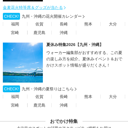
金麦花火特等席＆グッズが当たる
CHECK!
九州・沖縄の花火開催カレンダー
福岡
佐賀
長崎
熊本
大分
宮崎
鹿児島
沖縄
夏休み特集2026【九州・沖縄】
ウォーカー編集部がおすすめする、この夏
の楽しみ方を紹介。夏休みイベント＆おで
かけスポット情報が盛りだくさん！
CHECK!
九州・沖縄の夏祭りはこちら
福岡
佐賀
長崎
熊本
大分
宮崎
鹿児島
沖縄
おでかけ特集