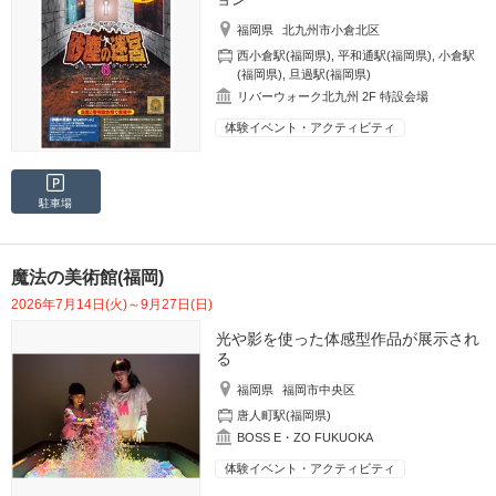
福岡県
北九州市小倉北区
西小倉駅(福岡県)
,
平和通駅(福岡県)
,
小倉駅
(福岡県)
,
旦過駅(福岡県)
リバーウォーク北九州 2F 特設会場
体験イベント・アクティビティ
駐車場
魔法の美術館(福岡)
2026年7月14日(火)～9月27日(日)
光や影を使った体感型作品が展示され
る
福岡県
福岡市中央区
唐人町駅(福岡県)
BOSS E・ZO FUKUOKA
体験イベント・アクティビティ