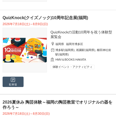
QuizKnock(クイズノック)10周年記念展(福岡)
2026年7月18日(土)～8月9日(日)
QuizKnockの活動10周年を祝う体験型
展覧会
福岡県
福岡市博多区
博多駅(福岡県)
,
祇園駅(福岡県)
,
櫛田神社前
駅(福岡県)
HMV＆BOOKS HAKATA
体験イベント・アクティビティ
駐車場
2026夏休み 陶芸体験～福岡の陶芸教室でオリジナルの器を
作ろう～
2026年7月18日(土)～8月30日(日)