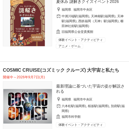
夏休み 謎解きクイズイベント2026
福岡県
福岡市中央区
中洲川端駅(福岡県)
,
天神南駅(福岡県)
,
天神
駅(福岡県)
,
西鉄福岡（天神）駅(福岡県)
,
櫛
田神社前駅(福岡県)
旧福岡県公会堂貴賓館
体験イベント・アクティビティ
アニメ・ゲーム
COSMIC CRUISE(コズミック クルーズ) 大宇宙と私たち
開催中～2026年9月7日(月)
最新理論に基づいた宇宙の姿が解説さ
れる
福岡県
福岡市中央区
六本松駅(福岡県)
,
桜坂駅(福岡県)
,
別府駅(福
岡県)
福岡市科学館
体験イベント・アクティビティ