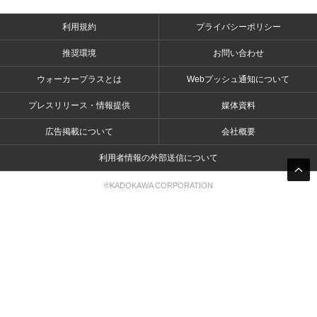
利用規約
プライバシーポリシー
推奨環境
お問い合わせ
ウォーカープラスとは
Webプッシュ通知について
プレスリリース・情報提供
媒体資料
広告掲載について
会社概要
利用者情報の外部送信について
©KADOKAWA CORPORATION