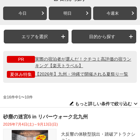
今日
明日
今週末
エリアを選択
目的から探す
実際の宿泊者が選んだ！クチコミ高評価の宿ラン
PR
キング【楽天トラベル】
【2026年】九州・沖縄で開催される夏祭り一覧
夏休み特集
全16件中1〜10件
もっと詳しい条件で絞り込む
砂塵の迷宮6 in リバーウォーク北九州
2026年7月4日(土)～9月13日(日)
大反響の体験型脱出・踏破アトラクシ
ョン