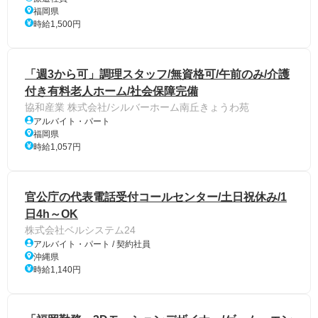
福岡県
時給1,500円
「週3から可」調理スタッフ/無資格可/午前のみ/介護
付き有料老人ホーム/社会保障完備
協和産業 株式会社/シルバーホーム南丘きょうわ苑
アルバイト・パート
福岡県
時給1,057円
官公庁の代表電話受付コールセンター/土日祝休み/1
日4h～OK
株式会社ベルシステム24
アルバイト・パート / 契約社員
沖縄県
時給1,140円