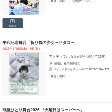
舞台・演劇
その他のイベント
駐車場
平和記念舞台「折り鶴の少女〜サダコ〜」
2026年8月6日(木)～9日(日)
アクティブハカタが語り続けて23年
福岡県
福岡市博多区
ベイサイドライブホール BY ACTIVE HAKATA
舞台・演劇
鴎座ひとり舞台2026 『火曜日はスーパーへ』