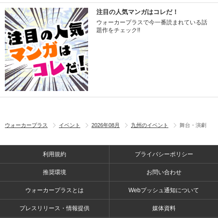
注目の人気マンガはコレだ！
ウォーカープラスで今一番読まれている話
題作をチェック!!
ウォーカープラス
イベント
2026年08月
九州のイベント
舞台・演劇
利用規約
プライバシーポリシー
推奨環境
お問い合わせ
ウォーカープラスとは
Webプッシュ通知について
プレスリリース・情報提供
媒体資料