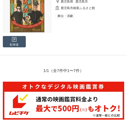
鹿児島県
鹿児島市
鹿児島市維新ふるさと館
舞台・演劇
駐車場
1/1
（全7件中1〜7件）