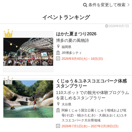
条件を変更して検索
イベントランキング
2026年8月7日
はかた夏まつり2026
博多の夏の風物詩
福岡県
JR博多シティ
2026年8月4日(火)～16日(日)
くじゅう＆ユネスコエコパーク体感
スタンプラリー
110スポットでの観光や体験プログラム
を楽しめるスタンプラリー
大分県
阿蘇くじゅう国立公園くじゅう地域および祖
母(そぼ)・傾(かたむき)・大崩(おおくえ)ユネ
スコエコパーク大分県地域
2026年7月1日(水)～2027年2月28日(日)