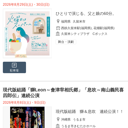
2026年8月29日(土)・30日(日)
ひとりで演じる、父と娘の60分。
福岡県
久留米市
西鉄久留米駅(福岡県)
,
花畑駅(福岡県)
久留米シティプラザ Cボックス
舞台・演劇
駐車場
現代版組踊「獅Leon～會津宰相氏郷」「息吹～南山義民喜
四郎伝」連続公演
2026年8月8日(土)・9日(日)
現代版組踊 獅＆息吹 連続公演！！
沖縄県
うるま市
うるま市きむたかホール