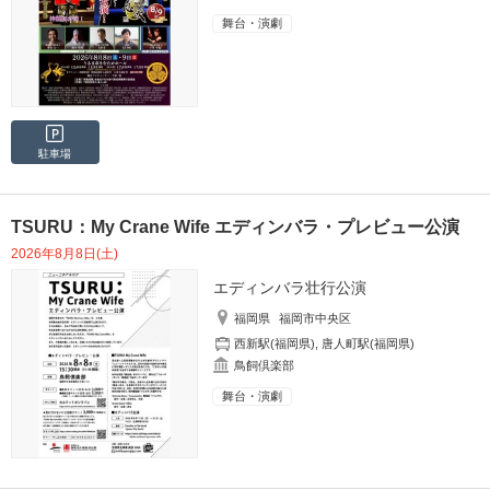
舞台・演劇
駐車場
TSURU：My Crane Wife エディンバラ・プレビュー公演
2026年8月8日(土)
エディンバラ壮行公演
福岡県
福岡市中央区
西新駅(福岡県)
,
唐人町駅(福岡県)
鳥飼倶楽部
舞台・演劇