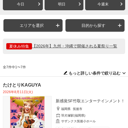
今日
明日
今週末
エリアを選択
目的から探す
【2026年】九州・沖縄で開催される夏祭り一覧
夏休み特集
全7件中1〜7件
もっと詳しい条件で絞り込む
たけとりKAGUYA
2026年8月11日(火)
新感覚SF竹取エンターテインメント！
福岡県
筑後市
羽犬塚駅(福岡県)
サザンクス筑後小ホール