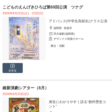
こどものえんげきひろば第69回公演 ツナグ
2026年8月22日(土)・23日(日)
アドバンス(中学生高校生)クラス公演
福岡県
筑後市
羽犬塚駅(福岡県)
サザンクス筑後小ホール
舞台・演劇
駐車場
維新演劇シアター（8月）
2026年8月23日(日)
身近にわかりやすく語る“創作歴史コ
ント”