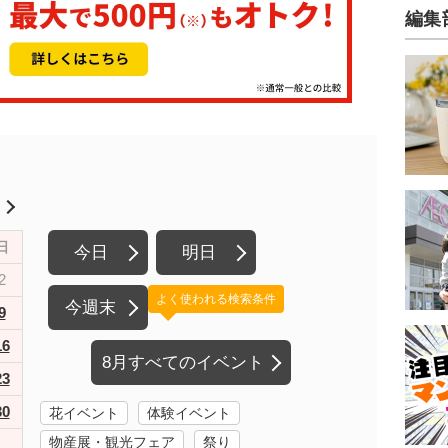
編集
月
日
今日
明日
2
よく使われる検索条件
今週末
9
16
8月すべてのイベント
23
30
花イベント
体験イベント
物産展・観光フェア
祭り