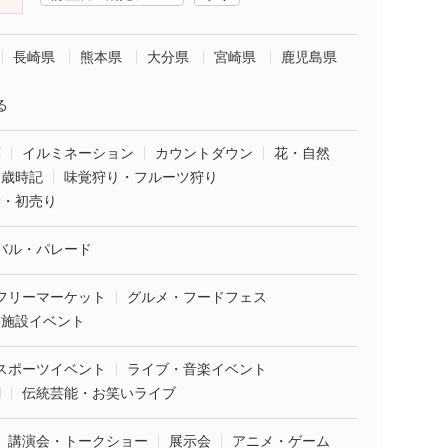
長崎県
熊本県
大分県
宮崎県
鹿児島県
る
葉
イルミネーション
カウントダウン
花・自然
・歳時記
味覚狩り・フルーツ狩り
袋・初売り
バル・パレード
フリーマーケット
グルメ・フードフェス
業施設イベント
スポーツイベント
ライブ・音楽イベント
劇
伝統芸能・お笑いライブ
講演会・トークショー
展示会
アニメ・ゲーム