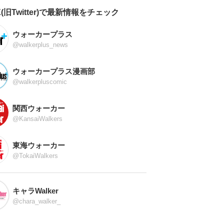
X(旧Twitter)で最新情報をチェック
ウォーカープラス
@walkerplus_news
ウォーカープラス漫画部
@walkerpluscomic
関西ウォーカー
@KansaiWalkers
東海ウォーカー
@TokaiWalkers
キャラWalker
@chara_walker_