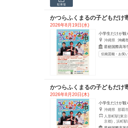
駐車場
かつらふくまるの子どもだけ
2026年8月19日(水)
小学生だけが観
沖縄県
沖縄
星槎国際高等
伝統芸能・お笑
かつらふくまるの子どもだけ
2026年8月20日(木)
小学生だけが観
沖縄県
那覇
人形町駅(東京
京都)
,
浜町駅
星槎国際高等