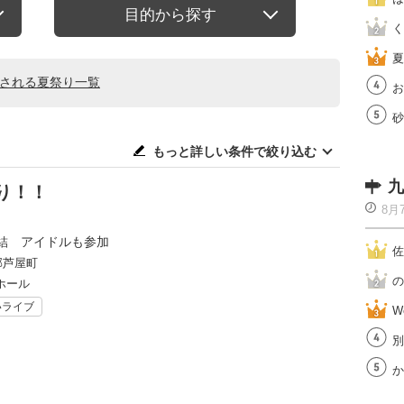
目的から探す
く
夏
催される夏祭り一覧
お
砂
もっと詳しい条件で絞り込む
九
り！！
8月
結 アイドルも参加
佐
郡芦屋町
の
ホール
いライブ
W
別
か