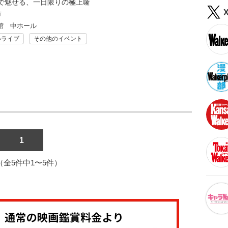
で魅せる、一日限りの極上噺
市
館 中ホール
いライブ
その他のイベント
1
1（全5件中1〜5件）