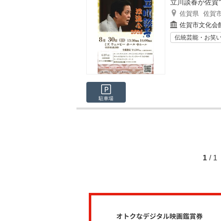
立川談春が佐賀
佐賀県
佐賀
佐賀市文化会
伝統芸能・お笑
駐車場
1
/ 