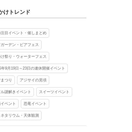
かけトレンド
の注目イベント・催しまとめ
アガーデン・ビアフェス
かけ祭り・ウォーターフェス
26年9月19日～23日の連休開催イベント
夕まつり
アジサイの見頃
アル謎解きイベント
スイーツイベント
酒イベント
恐竜イベント
ラネタリウム・天体観測