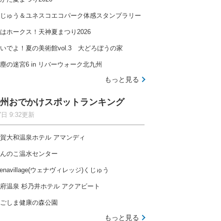
じゅう＆ユネスコエコパーク体感スタンプラリー
はホークス！天神夏まつり2026
いでよ！夏の美術館vol.3 大どろぼうの家
塵の迷宮6 in リバーウォーク北九州
もっと見る
州おでかけスポットランキング
7日 9:32更新
賀大和温泉ホテル アマンディ
んのこ温水センター
enavillage(ウェナヴィレッジ)くじゅう
府温泉 杉乃井ホテル アクアビート
ごしま健康の森公園
もっと見る