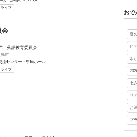
いライブ
おで
員会
夏
ビ
席 落語教育委員会
児島市
水
交流センター・県民ホール
いライブ
20
七
リ
お
プ