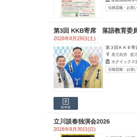
伝統芸能・お笑
第3回 KKB寄席 落語教育委
2026年8月29日(土)
第３回ＫＫＢ寄
鹿児島県
鹿
カクイックス
伝統芸能・お笑
駐車場
立川談春独演会2026
2026年8月30日(日)