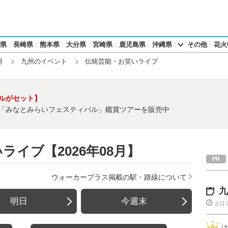
県
長崎県
熊本県
大分県
宮崎県
鹿児島県
沖縄県
その他
花火
月
九州のイベント
伝統芸能・お笑いライブ
ルがセット】
「みなとみらいフェスティバル」鑑賞ツアーを販売中
イブ【2026年08月】
ウォーカープラス掲載の駅・路線について
九
明日
今週末
8月
は