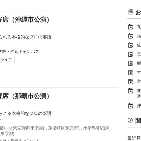
お
寄席（沖縄市公演）
九
福
られる本格的なプロの落語
市
佐
学校・沖縄キャンパス
長
いライブ
熊
大
宮
鹿
寄席（那覇市公演）
選
沖
られる本格的なプロの落語
閲
市
都)
,
水天宮前駅(東京都)
,
茅場町駅(東京都)
,
小伝馬町駅(東
(東京都)
最近見
学校・那覇キャンパス