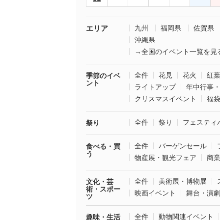
エリア
九州
福岡県
佐賀県
沖縄県
→全国のイベント一覧を見
全件
花見
花火
紅
季節のイベ
ント
ライトアップ
年中行事
クリスマスイベント
福
全件
祭り
フェスティ
祭り
全件
バーゲンセール
食べる・買
う
物産展・観光フェア
商
全件
美術展・博物展
文化・芸
術・スポー
映画イベント
舞台・演
ツ
全件
動物関連イベント
趣味・生活