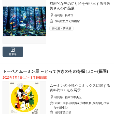
幻想的な光の切り絵を作り出す酒井敦
美さんの作品展
長崎県
長崎市
長崎歴史文化博物館
美術展・博物展
駐車場
トーベとムーミン展 ～とっておきのものを探しに～(福岡)
2026年7月4日(土)～8月30日(日)
ムーミンの小説やコミックスに関する
資料約300点を展示
福岡県
福岡市中央区
大濠公園駅(福岡県)
,
六本松駅(福岡県)
,
桜坂
駅(福岡県)
福岡市美術館