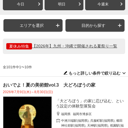
今日
明日
今週末
エリアを選択
目的から探す
【2026年】九州・沖縄で開催される夏祭り一覧
夏休み特集
全101件中1〜10件
もっと詳しい条件で絞り込む
おいでよ！夏の美術館vol.3 大どろぼうの家
2026年7月9日(木)～8月30日(日)
「大どろぼう」の家に忍び込む、とい
う設定の体験型展覧会
福岡県
福岡市博多区
中洲川端駅(福岡県)
,
呉服町駅(福岡県)
,
櫛田
神社前駅(福岡県)
,
天神駅(福岡県)
,
祇園駅(福