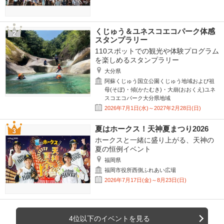
くじゅう＆ユネスコエコパーク体感
スタンプラリー
110スポットでの観光や体験プログラム
を楽しめるスタンプラリー
大分県
阿蘇くじゅう国立公園くじゅう地域および祖
母(そぼ)・傾(かたむき)・大崩(おおくえ)ユネ
スコエコパーク大分県地域
2026年7月1日(水)～2027年2月28日(日)
夏はホークス！天神夏まつり2026
ホークスと一緒に盛り上がる、天神の
夏の恒例イベント
福岡県
福岡市役所西側ふれあい広場
2026年7月17日(金)～8月23日(日)
4位以下のイベントを見る