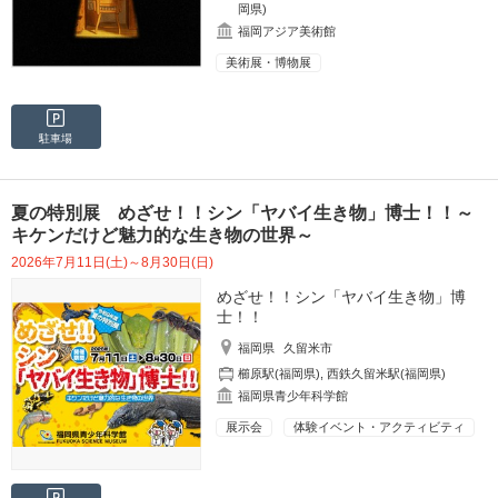
岡県)
福岡アジア美術館
美術展・博物展
駐車場
夏の特別展 めざせ！！シン「ヤバイ生き物」博士！！～
キケンだけど魅力的な生き物の世界～
2026年7月11日(土)～8月30日(日)
めざせ！！シン「ヤバイ生き物」博
士！！
福岡県
久留米市
櫛原駅(福岡県)
,
西鉄久留米駅(福岡県)
福岡県青少年科学館
展示会
体験イベント・アクティビティ