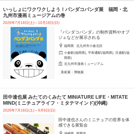
いっしょにワクワクしよう！パンダコパンダ展 福岡・北
九州市漫画ミュージアムの巻
2026年7月18日(土)～10月18日(日)
『パンダコパンダ』の制作資料やオブ
ジェなどが展示される
福岡県
北九州市小倉北区
小倉駅(福岡県)
,
平和通駅(福岡県)
,
旦過駅(福
岡県)
北九州市漫画ミュージアム
美術展・博物展
田中達也展 みたてのくみたて MINIATURE LIFE・MITATE
MIND(ミニチュアライフ・ミタテマインド)(沖縄)
2026年7月18日(土)～9月6日(日)
田中達也さんのミニチュアの世界を体
感できる展覧会
沖縄県
那覇市