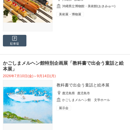
沖縄県立博物館・美術館(おきみゅー)
美術展・博物展
駐車場
かごしまメルヘン館特別企画展「教科書で出会う童話と絵
本展」
2026年7月10日(金)～9月14日(月)
教科書で出会う童話と絵本展
鹿児島県
鹿児島市
かごしまメルヘン館 文学ホール
展示会