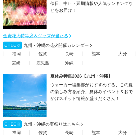
催日、中止・延期情報や人気ランキングな
どをお届け！
金麦花火特等席＆グッズが当たる
CHECK!
九州・沖縄の花火開催カレンダー
福岡
佐賀
長崎
熊本
大分
宮崎
鹿児島
沖縄
夏休み特集2026【九州・沖縄】
ウォーカー編集部がおすすめする、この夏
の楽しみ方を紹介。夏休みイベント＆おで
かけスポット情報が盛りだくさん！
CHECK!
九州・沖縄の夏祭りはこちら
福岡
佐賀
長崎
熊本
大分