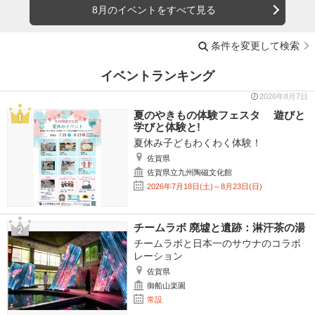
8月のイベントをすべて見る
条件を変更して検索
イベントランキング
2026年8月7日
夏のやきもの体験フェスタ 遊びと
学びと体験と!
夏休み子どもわくわく体験！
佐賀県
佐賀県立九州陶磁文化館
2026年7月18日(土)～8月23日(日)
チームラボ 廃墟と遺跡：淋汗茶の湯
チームラボと日本一のサウナのコラボ
レーション
佐賀県
御船山楽園
常設