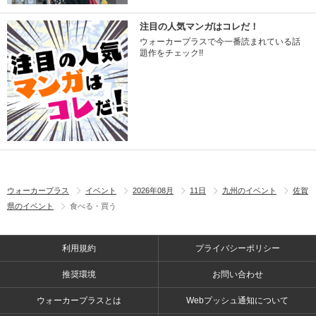
注目の人気マンガはコレだ！
ウォーカープラスで今一番読まれている話
題作をチェック!!
ウォーカープラス
イベント
2026年08月
11日
九州のイベント
佐賀
県のイベント
食べる・買う
利用規約
プライバシーポリシー
推奨環境
お問い合わせ
ウォーカープラスとは
Webプッシュ通知について