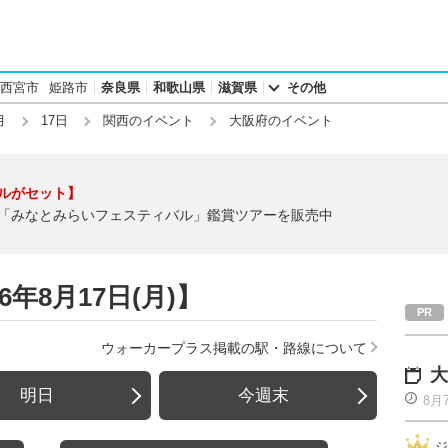
西宮市
姫路市
奈良県
和歌山県
滋賀県
その他
月
17日
関西のイベント
大阪府のイベント
ルがセット】
「みなとみらいフェスティバル」鑑賞ツアーを販売中
年8月17日(月)】
ウォーカープラス掲載の駅・路線について
大
明日
今週末
8月
ジ