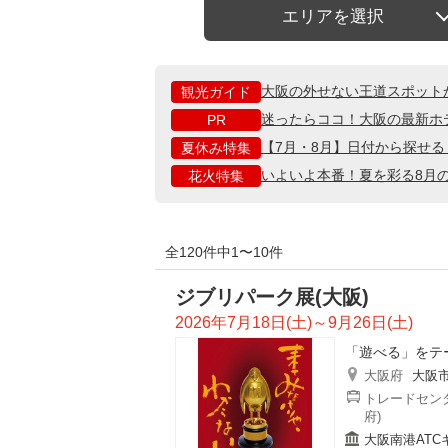
エリアを選択
大阪の外せない王道スポット
観光ガイド
迷ったらココ！大阪の最新ホ
PR
【7月・8月】日付から探せ
夏休み特集
いよいよ本番！夏を彩る8月
花火特集
全120件中1〜10件
ジブリパーク展(大阪)
2026年7月18日(土)～9月26日(土)
「遊べる」をテ
大阪府
大阪
トレードセンタ
府)
大阪南港ATC