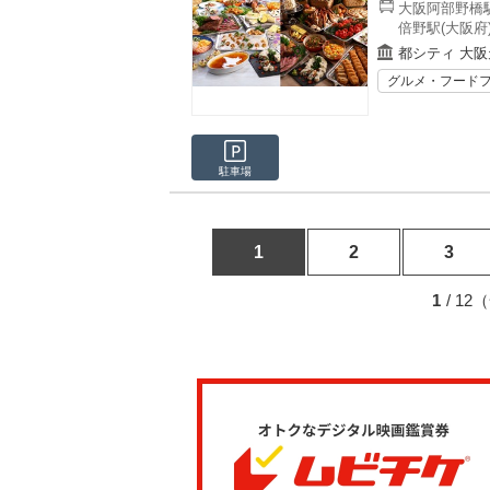
大阪阿部野橋駅
倍野駅(大阪府
都シティ 大
グルメ・フード
駐車場
1
2
3
1
/ 1