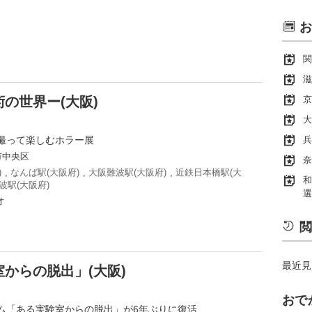
お
関
滋
の世界ー(大阪)
京
大
撮って楽しむホラー展
兵
市中央区
奈
)
,
なんば駅(大阪府)
,
大阪難波駅(大阪府)
,
近鉄日本橋駅(大
和
波駅(大阪府)
選
オ
閲
最近見
からの脱出」(大阪)
おで
ム「ある実験室からの脱出」が6年ぶりに復活