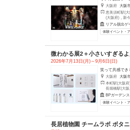
大阪府
大阪
恵美須町駅(大
(大阪府)
,
新今
リアル脱出ゲ
体験イベント・
微わかる展2＋小さいすぎるよ展
2026年7月13日(月)～9月6日(日)
笑って共感でき
大阪府
大阪
本町駅(大阪府
長堀橋駅(大阪
BPガーデン
体験イベント・
長居植物園 チームラボ ボタ