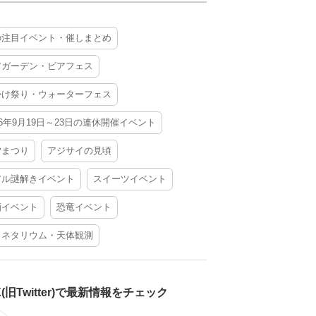
の注目イベント・催しまとめ
アガーデン・ビアフェス
かけ祭り・ウォーターフェス
26年9月19日～23日の連休開催イベント
夕まつり
アジサイの見頃
アル謎解きイベント
スイーツイベント
酒イベント
恐竜イベント
ラネタリウム・天体観測
X(旧Twitter)で最新情報をチェック