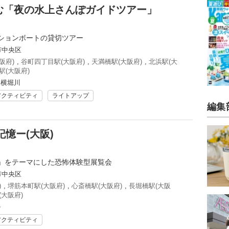
む「夜の水上さんぽガイドツアー」
ションボートの貸切ツアー
市中央区
阪府)
,
谷町四丁目駅(大阪府)
,
天満橋駅(大阪府)
,
北浜駅(大
駅(大阪府)
東横堀川
アクティビティ
ライトアップ
編集
記憶ー(大阪)
」をテーマにした恐怖体験型展覧会
市中央区
)
,
堺筋本町駅(大阪府)
,
心斎橋駅(大阪府)
,
長堀橋駅(大阪
(大阪府)
ル
アクティビティ