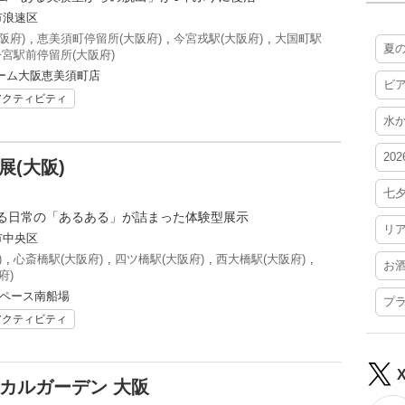
市浪速区
阪府)
,
恵美須町停留所(大阪府)
,
今宮戎駅(大阪府)
,
大国町駅
夏
宮駅前停留所(大阪府)
ーム大阪恵美須町店
ビ
アクティビティ
水
20
(大阪)
七
る日常の「あるある」が詰まった体験型展示
リ
市中央区
)
,
心斎橋駅(大阪府)
,
四ツ橋駅(大阪府)
,
西大橋駅(大阪府)
,
お
府)
スペース南船場
プ
アクティビティ
ニカルガーデン 大阪