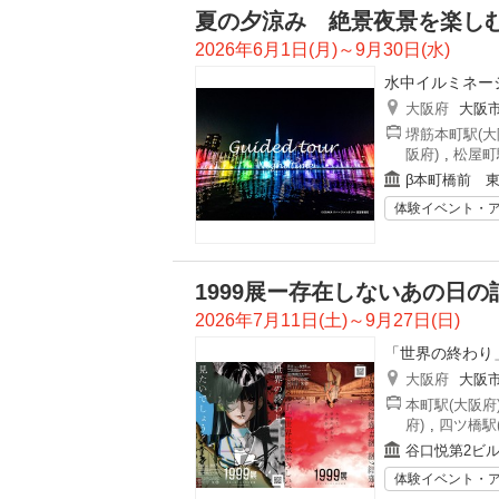
夏の夕涼み 絶景夜景を楽し
2026年6月1日(月)～9月30日(水)
水中イルミネー
大阪府
大阪
堺筋本町駅(大
阪府)
,
松屋町
β本町橋前 
体験イベント・
1999展ー存在しないあの日の
2026年7月11日(土)～9月27日(日)
「世界の終わり
大阪府
大阪
本町駅(大阪府
府)
,
四ツ橋駅
谷口悦第2ビ
体験イベント・