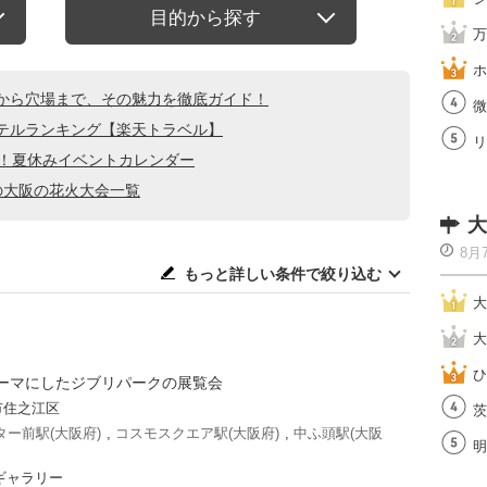
目的から探す
万
ホ
から穴場まで、その魅力を徹底ガイド！
微
テルランキング【楽天トラベル】
リ
る！夏休みイベントカレンダー
の大阪の花火大会一覧
大
8月
もっと詳しい条件で絞り込む
大
大
ひ
ーマにしたジブリパークの展覧会
市住之江区
茨
ー前駅(大阪府)
,
コスモスクエア駅(大阪府)
,
中ふ頭駅(大阪
明
ギャラリー