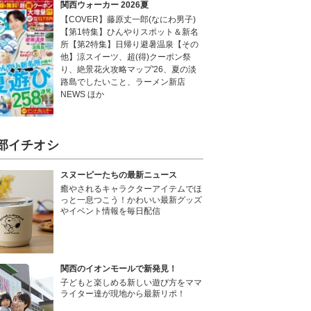
関西ウォーカー 2026夏
【COVER】藤原丈一郎(なにわ男子)
【第1特集】ひんやりスポット＆新名
所【第2特集】日帰り避暑温泉【その
他】涼スイーツ、超(得)クーポン祭
り、絶景花火攻略マップ'26、夏の淡
路島でしたいこと、ラーメン新店
NEWS ほか
部イチオシ
スヌーピーたちの最新ニュース
癒やされるキャラクターアイテムでほ
っと一息つこう！かわいい最新グッズ
やイベント情報を毎日配信
関西のイオンモールで新発見！
子どもと楽しめる新しい遊び方をママ
ライター達が現地から最新リポ！