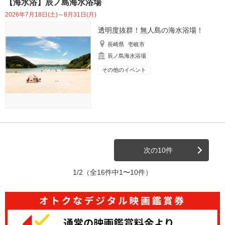
【海水浴】辰ノ島海水浴場
2026年7月18日(土)～8月31日(月)
透明度抜群！無人島の海水浴場！
長崎県
壱岐市
辰ノ島海水浴場
その他のイベント
次の10件
1/2
（全16件中1〜10件）