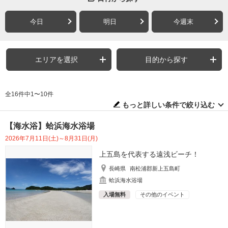
今日
明日
今週末
エリアを選択
目的から探す
全16件中1〜10件
もっと詳しい条件で絞り込む
【海水浴】蛤浜海水浴場
2026年7月11日(土)～8月31日(月)
上五島を代表する遠浅ビーチ！
長崎県
南松浦郡新上五島町
蛤浜海水浴場
入場無料
その他のイベント