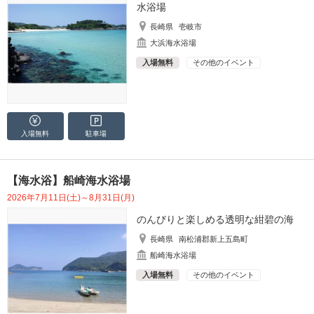
水浴場
長崎県
壱岐市
大浜海水浴場
入場無料
その他のイベント
入場無料
駐車場
【海水浴】船崎海水浴場
2026年7月11日(土)～8月31日(月)
のんびりと楽しめる透明な紺碧の海
長崎県
南松浦郡新上五島町
船崎海水浴場
入場無料
その他のイベント