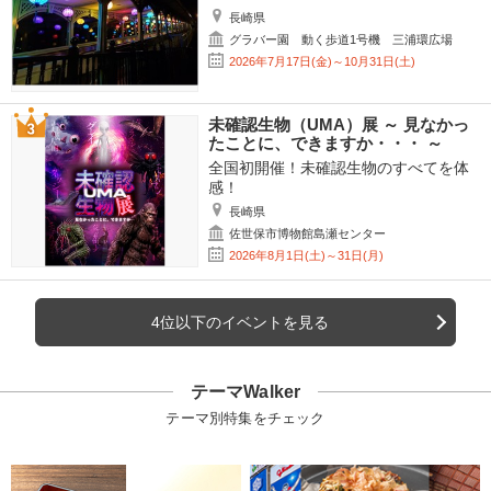
長崎県
グラバー園 動く歩道1号機 三浦環広場
2026年7月17日(金)～10月31日(土)
未確認生物（UMA）展 ～ 見なかっ
たことに、できますか・・・ ～
全国初開催！未確認生物のすべてを体
感！
長崎県
佐世保市博物館島瀬センター
2026年8月1日(土)～31日(月)
4位以下のイベントを見る
テーマWalker
テーマ別特集をチェック