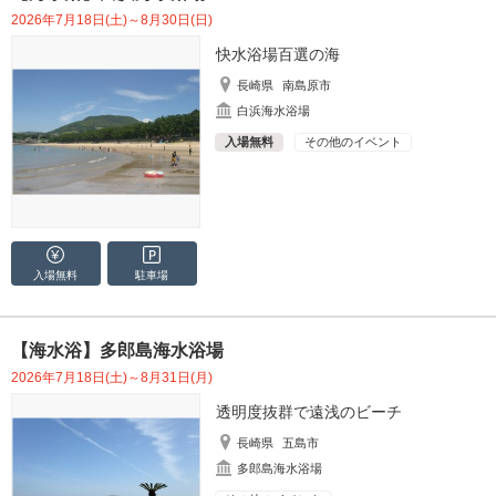
2026年7月18日(土)～8月30日(日)
快水浴場百選の海
長崎県
南島原市
白浜海水浴場
入場無料
その他のイベント
入場無料
駐車場
【海水浴】多郎島海水浴場
2026年7月18日(土)～8月31日(月)
透明度抜群で遠浅のビーチ
長崎県
五島市
多郎島海水浴場