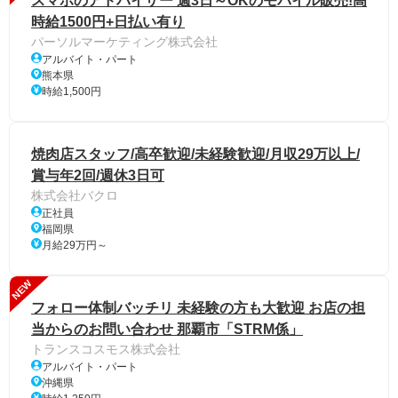
スマホのアドバイザー 週3日～OKのモバイル販売!高
時給1500円+日払い有り
パーソルマーケティング株式会社
アルバイト・パート
熊本県
時給1,500円
焼肉店スタッフ/高卒歓迎/未経験歓迎/月収29万以上/
賞与年2回/週休3日可
株式会社バクロ
正社員
福岡県
月給29万円～
NEW
フォロー体制バッチリ 未経験の方も大歓迎 お店の担
当からのお問い合わせ 那覇市「STRM係」
トランスコスモス株式会社
アルバイト・パート
沖縄県